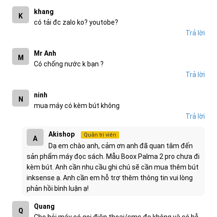
khang
K
có tải đc zalo ko? youtobe?
Trả lời
Mr Anh
M
Có chống nước k bạn ?
Trả lời
ninh
N
mua máy có kèm bút không
Trả lời
Akishop
Quản trị viên
A
Dạ em chào anh, cảm ơn anh đã quan tâm đến
sản phẩm máy đọc sách. Mẫu Boox Palma 2 pro chưa đi
kèm bút. Anh cần nhu cầu ghi chú sẽ cần mua thêm bút
inksense ạ. Anh cần em hỗ trợ thêm thông tin vui lòng
phản hồi bình luận ạ!
Quang
Q
Cho hỏi máy có gọi điện thoại/sms đc không và có hỗ