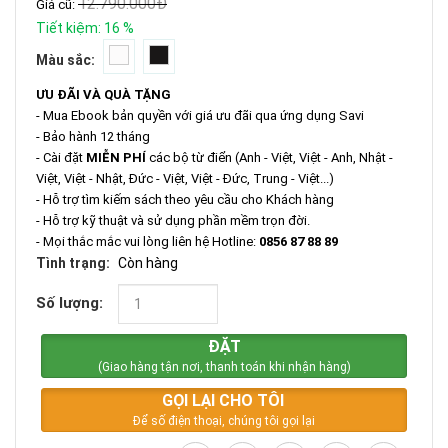
12.790.000
Đ
Giá cũ:
Tiết kiệm:
16
%
Màu sắc:
ƯU ĐÃI VÀ QUÀ TẶNG
- Mua Ebook bản quyền với giá ưu đãi qua ứng dụng Savi
- Bảo hành 12 tháng
- Cài đặt
MIỄN PHÍ
các bộ từ điển (Anh - Việt, Việt - Anh, Nhật -
Việt, Việt - Nhật, Đức - Việt, Việt - Đức, Trung - Việt...)
- Hỗ trợ tìm kiếm sách theo yêu cầu cho Khách hàng
- Hỗ trợ kỹ thuật và sử dụng phần mềm trọn đời.
- Mọi thắc mắc vui lòng liên hệ Hotline:
0856 87 88 89
Tình trạng:
Còn hàng
Số lượng:
ĐẶT
(Giao hàng tận nơi, thanh toán khi nhận hàng)
GỌI LẠI CHO TÔI
Để số điện thoại, chúng tôi gọi lại