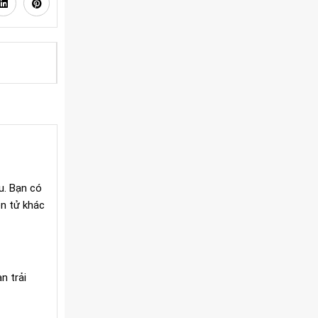
Hỗ trợ kỹ thuật trọn đời
u. Bạn có
ện tử khác
n trải