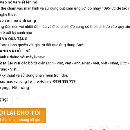
ào nó và viết lên nó
 thể chạm vào màn hình và sử dụng bút cảm ứng với độ nhạy 4096 lực để tạo r
ghệ thuật.
ợp với mọi ánh sáng
ng đèn nền với nhiệt độ màu và điều chỉnh độ sáng có thể tích hợp vào quy trìn
n ở bất kỳ cảnh nào.
I VÀ QUÀ TẶNG
Ebook bản quyền với giá ưu đãi qua ứng dụng Savi
ÀNH VÀ HỖ TRỢ
hành 6 tháng với máy liknew
ặt
MIỄN PHÍ
các bộ từ điển (Anh - Việt, Việt - Anh, Nhật - Việt, Việt - Nhật, Đức - V
ung - Việt...)
rợ kỹ thuật và sử dụng phần mềm trọn đời.
hắc mắc vui lòng liên hệ Hotline:
0974 888 717
trạng:
Hết hàng
ợng:
ỌI LẠI CHO TÔI
 điện thoại, chúng tôi gọi lại