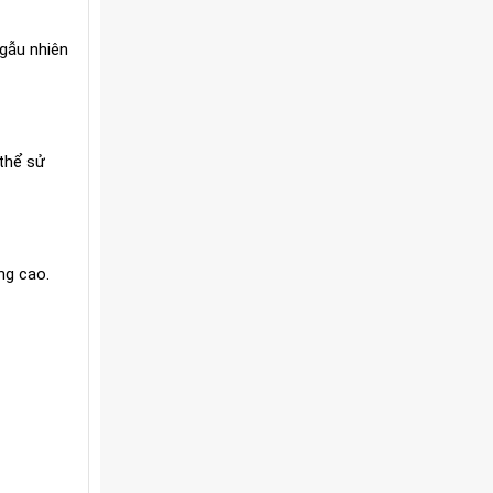
gẫu nhiên
thể sử
ng cao.