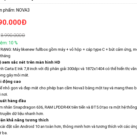
n phẩm: NOVA3
90.000
Đ
8.990.000
Đ
iệm:
10
%
RẠNG: Máy likenew fullbox gồm máy + vỏ hộp + cáp type C + bút cảm ứng, m
 tháng
ộ xem sắc nét trên màn hình HD
h Carta E Ink 7,8 inch với độ phân giải 300dpi và 1872x1404 có thể hiển thị vă
ng gây mỏi mắt.
di động cao
kế nhỏ gọn và đẹp mắt cho phép bạn cầm Nova3 bằng một tay và mang theo 
 nơi.
suất hàng đầu
m nhân Snapdragon 636, RAM LPDDR4X tiên tiến và BT5.0 tạo ra một hệ thống
 truyền dữ liệu nhanh hơn.
iện khả năng tương thích
cài đặt sẵn Android 10 an toàn hơn, thông minh hơn và tương thích với các ứ
ứ ba.