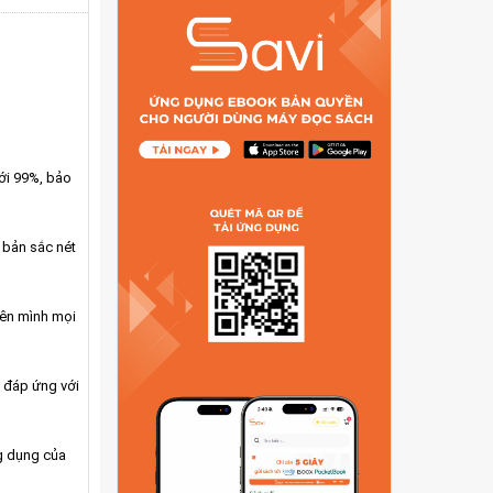
ới 99%, bảo
n bản sắc nét
bên mình mọi
 đáp ứng với
ng dụng của