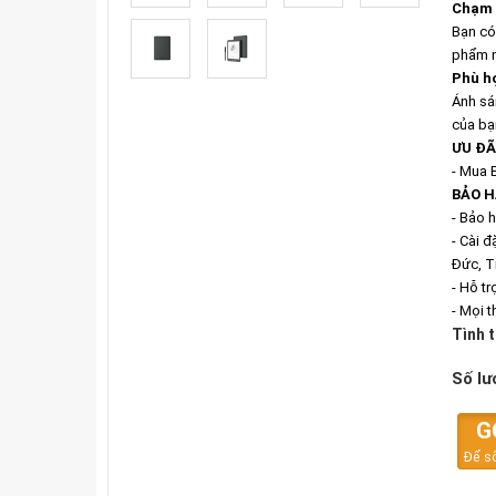
Chạm v
Bạn có
phẩm n
Phù h
Ánh sá
của bạ
ƯU ĐÃ
- Mua 
BẢO H
- Bảo 
- Cài đ
Đức, Tr
- Hỗ t
- Mọi t
Tình 
Số lư
G
Để số