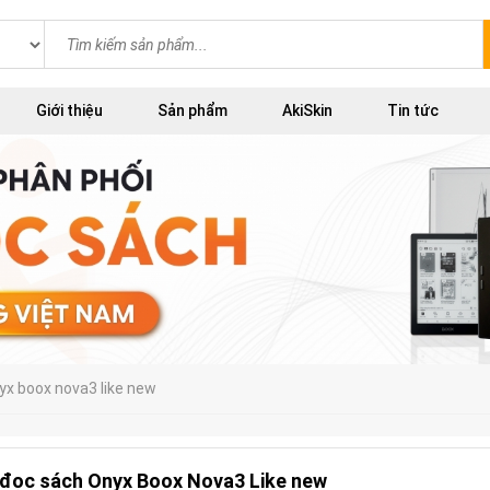
Giới thiệu
Sản phẩm
AkiSkin
Tin tức
yx boox nova3 like new
đọc sách Onyx Boox Nova3 Like new