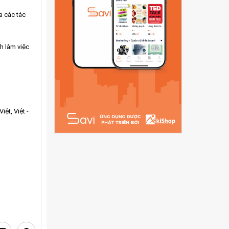
a các tác
h làm việc
iệt, Việt -