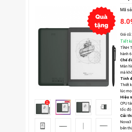
Mã sả
8.0
Giá cũ:
Tiết k
TÌNH T
hành 6
Chế đ
Màn hìn
mà khô
Tính 
Thiết 
lúc mọi
Hiệu 
CPU tá
tốc độ
Cải th
Nova3 
bên th