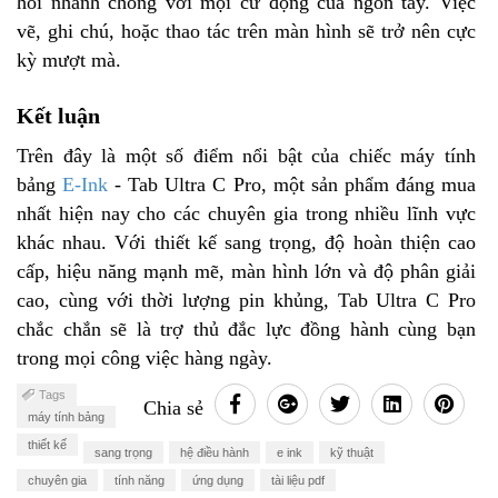
hồi nhanh chóng với mọi cử động của ngón tay. Việc
vẽ, ghi chú, hoặc thao tác trên màn hình sẽ trở nên cực
kỳ mượt mà.
Kết luận
Trên đây là một số điểm nổi bật của chiếc máy tính
bảng
E-Ink
- Tab Ultra C Pro, một sản phẩm đáng mua
nhất hiện nay cho các chuyên gia trong nhiều lĩnh vực
khác nhau. Với thiết kế sang trọng, độ hoàn thiện cao
cấp, hiệu năng mạnh mẽ, màn hình lớn và độ phân giải
cao, cùng với thời lượng pin khủng, Tab Ultra C Pro
chắc chắn sẽ là trợ thủ đắc lực đồng hành cùng bạn
trong mọi công việc hàng ngày.
Tags
Chia sẻ
máy tính bảng
thiết kế
sang trọng
hệ điều hành
e ink
kỹ thuật
chuyên gia
tính năng
ứng dụng
tài liệu pdf