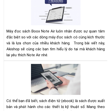
lí
do
bạn
nên
lựa
Máy đọc sách Boox Note Air luôn nhận được sự quan tâm
chọ
đặc biệt so với các dòng máy đọc sách có cùng kích thước
má
và là lựa chọn của nhiều khách hàng. Trong bài viết này,
đọ
sác
Akishop sẽ cùng các bạn tìm hiểu lý do tại mà khách hàng
ON
lại yêu thích Note Air nhé.
BO
NO
TH
AIR
BỊ
ĐỌ
SÁ
TỐ
NH
CH
Có thể bạn đã biết, sách điện tử (ebook) là sách được xuất
ĐỊ
bản và phát hành cho các thiết bị kỹ thuật số. Mang theo
DẠ