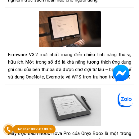
nghiệm đọc sách hoàn hảo cho người dùng.
One
Eve
WP
Cá
tối
ưu
Firmware V3.2 mới nhất mang đến nhiều tính năng thú vị,
hóa
hữu ích. Một trong số đó là khả năng tương thích ứng dụng
chú
trê
ghi chú của bên thứ ba đã được chờ đợi từ lâu – bạn có thể
BO
sử dụng OneNote, Evernote và WPS trơn tru hơn trên BOOX
Má
Đọ
Sác
Bo
No
Pro
Sự
Máy đọc sách Boox Nova Pro của Onyx Boox là một trong
Kết