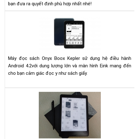
bạn đưa ra quyết định phù hợp nhất nhé!
Đá
giá
má
đọ
sác
Kep
Máy đọc sách Onyx Boox Kepler sử dụng hệ điều hành
Android 4.2với dung lượng lớn và màn hình Eink mang đến
cho bạn cảm giác đọc y như sách giấy.
Hư
dẫn
đă
nhậ
Goo
Pay
trê