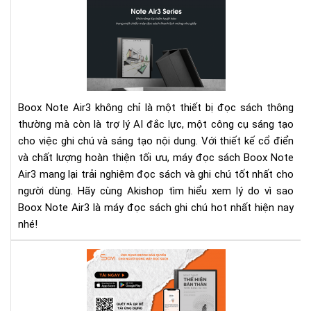
Bo
Not
Air
-
Má
đọ
sác
Boox Note Air3 không chỉ là một thiết bị đọc sách thông
ghi
thường mà còn là trợ lý AI đắc lực, một công cụ sáng tạo
chú
cho việc ghi chú và sáng tạo nội dung. Với thiết kế cổ điển
hot
và chất lượng hoàn thiện tối ưu, máy đọc sách Boox Note
nhấ
hiệ
Air3 mang lại trải nghiệm đọc sách và ghi chú tốt nhất cho
nay
người dùng. Hãy cùng Akishop tìm hiểu xem lý do vì sao
Boox Note Air3 là máy đọc sách ghi chú hot nhất hiện nay
nhé!
"Ng
thu
thể
hiệ