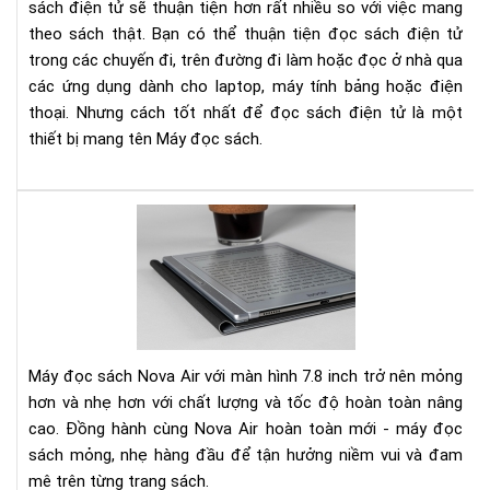
sách điện tử sẽ thuận tiện hơn rất nhiều so với việc mang
EPU
theo sách thật. Bạn có thể thuận tiện đọc sách điện tử
MOB
trong các chuyến đi, trên đường đi làm hoặc đọc ở nhà qua
AZ
các ứng dụng dành cho laptop, máy tính bảng hoặc điện
VÀ
thoại. Nhưng cách tốt nhất để đọc sách điện tử là một
NH
thiết bị mang tên Máy đọc sách.
HƠ
TH
NỮ
Trê
tay
Bo
No
Air:
má
đọ
Máy đọc sách Nova Air với màn hình 7.8 inch trở nên mỏng
sác
hơn và nhẹ hơn với chất lượng và tốc độ hoàn toàn nâng
kiê
cao. Đồng hành cùng Nova Air hoàn toàn mới - máy đọc
sổ
sách mỏng, nhẹ hàng đầu để tận hưởng niềm vui và đam
tay
điệ
mê trên từng trang sách.