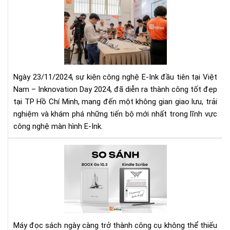
Da
IN
Chí
DA
Hã
202
Tại
NG
Aki
HỘI
CÔ
NG
Ngày 23/11/2024, sự kiện công nghệ E-Ink đầu tiên tại Việt
E-
Nam – Inknovation Day 2024, đã diễn ra thành công tốt đẹp
INK
tại TP Hồ Chí Minh, mang đến một không gian giao lưu, trải
ĐẦ
nghiệm và khám phá những tiến bộ mới nhất trong lĩnh vực
TIÊ
TẠI
công nghệ màn hình E-Ink.
VIỆ
NA
So
sán
Bo
Go
10.
với
Kin
Máy đọc sách ngày càng trở thành công cụ không thể thiếu
Scr