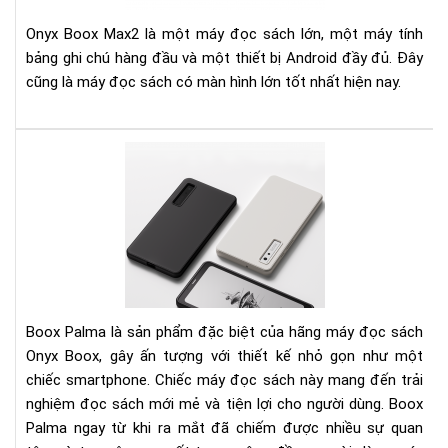
Rea
Rev
Onyx Boox Max2 là một máy đọc sách lớn, một máy tính
bảng ghi chú hàng đầu và một thiết bị Android đầy đủ. Đây
cũng là máy đọc sách có màn hình lớn tốt nhất hiện nay.
Điề
gì
khi
cho
má
đọ
sác
Bo
Pal
Boox Palma là sản phẩm đặc biệt của hãng máy đọc sách
đắt
Onyx Boox, gây ấn tượng với thiết kế nhỏ gọn như một
xắt
chiếc smartphone. Chiếc máy đọc sách này mang đến trải
ra
nghiệm đọc sách mới mẻ và tiện lợi cho người dùng. Boox
miế
Palma ngay từ khi ra mắt đã chiếm được nhiều sự quan