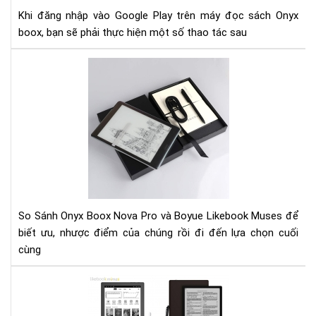
má
Khi đăng nhập vào Google Play trên máy đọc sách Onyx
đọ
boox, bạn sẽ phải thực hiện một số thao tác sau
sác
Ony
So
boo
Sán
Ony
Bo
No
Pro
và
Boy
Lik
Mu
So Sánh Onyx Boox Nova Pro và Boyue Likebook Muses để
biết ưu, nhược điểm của chúng rồi đi đến lựa chọn cuối
cùng
So
sán
Boy