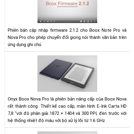
cập
nhậ
fir
2.1
Phiên bản cập nhập firmware 2.1.2 cho Boox Note Pro và
cho
Nova Pro cho phép chuyển đổi giọng nói thành văn bản trên
Bo
ứng dụng ghi chú
Not
Pro
và
Đá
No
giá
Pro
Má
đọ
sác
Ony
Bo
Onyx Boox Nova Pro là phiên bản nâng cấp của Boox Nova
No
rất thành công. Thiết kế cao cấp, màn hình E-Ink Carta HD
pro
7,8 "với độ phân giải 1872 × 1404 và 300 PPI, đèn trước với
hệ thống nhiệt độ màu với bộ xử lý lõi tứ 1.6 GHz