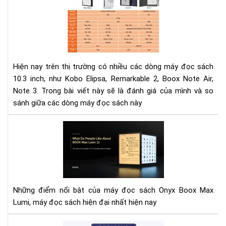
má
kh
đọ
thể
sác
thi
Ko
của
Eli
bạn
Rem
Hiện nay trên thị trường có nhiều các dòng máy đọc sách
2,
10.3 inch, như Kobo Elipsa, Remarkable 2, Boox Note Air,
Bo
Note 3. Trong bài viết này sẽ là đánh giá của mình và so
Not
sánh giữa các dòng máy đọc sách này
Air,
Not
Mọi
3
ngư
thí
gì
về
BO
Những điểm nổi bật của máy đọc sách Onyx Boox Max
Ma
Lumi, máy đọc sách hiện đại nhất hiện nay
Lum
7