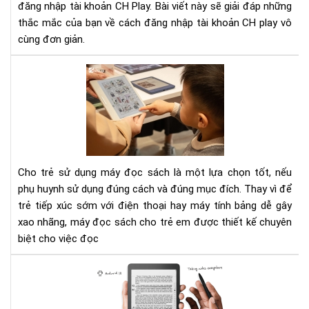
đăng nhập tài khoản CH Play. Bài viết này sẽ giải đáp những
đọ
thắc mắc của bạn về cách đăng nhập tài khoản CH play vô
sác
Ony
cùng đơn giản.
Bo
To
má
đọ
sác
cho
trẻ
em
Cho trẻ sử dụng máy đọc sách là một lựa chọn tốt, nếu
202
phụ huynh sử dụng đúng cách và đúng mục đích. Thay vì để
trẻ tiếp xúc sớm với điện thoại hay máy tính bảng dễ gây
xao nhãng, máy đọc sách cho trẻ em được thiết kế chuyên
biệt cho việc đọc
Đá
giá
má