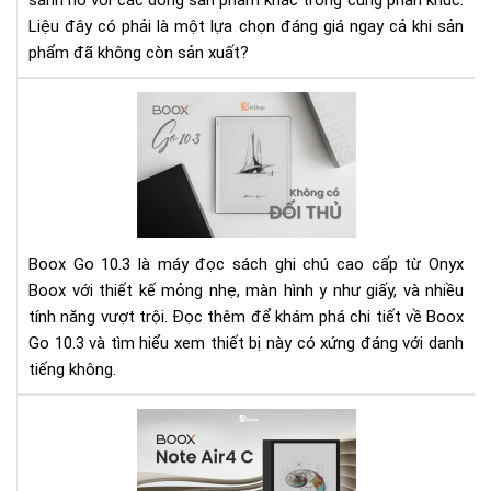
sánh nó với các dòng sản phẩm khác trong cùng phân khúc.
Suấ
Liệu đây có phải là một lựa chọn đáng giá ngay cả khi sản
phẩm đã không còn sản xuất?
Rev
Bo
Go
10.
xứn
dan
má
Boox Go 10.3 là máy đọc sách ghi chú cao cấp từ Onyx
đọ
Boox với thiết kế mỏng nhẹ, màn hình y như giấy, và nhiều
sác
tính năng vượt trội. Đọc thêm để khám phá chi tiết về Boox
ghi
Go 10.3 và tìm hiểu xem thiết bị này có xứng đáng với danh
chú
kh
tiếng không.
đối
thủ
Rev
trê
Bo
thị
Not
trư