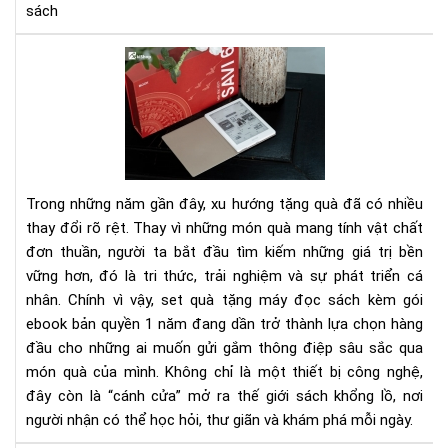
sách
Set
quà
tặn
má
đọ
sác
kè
Trong những năm gần đây, xu hướng tặng quà đã có nhiều
gói
thay đổi rõ rệt. Thay vì những món quà mang tính vật chất
eb
đơn thuần, người ta bắt đầu tìm kiếm những giá trị bền
bản
vững hơn, đó là tri thức, trải nghiệm và sự phát triển cá
quy
1
nhân. Chính vì vậy, set quà tặng máy đọc sách kèm gói
nă
ebook bản quyền 1 năm đang dần trở thành lựa chọn hàng
-
đầu cho những ai muốn gửi gắm thông điệp sâu sắc qua
Xu
món quà của mình. Không chỉ là một thiết bị công nghệ,
hư
đây còn là “cánh cửa” mở ra thế giới sách khổng lồ, nơi
quà
người nhận có thể học hỏi, thư giãn và khám phá mỗi ngày.
tặn