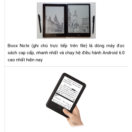
tri
Đá
thứ
giá
thờ
Bo
đại
Not
số
10.
và
Bo
Boox Note (ghi chú trực tiếp trên file) là dòng máy đọc
Not
sách cap cấp, nhanh nhất và chạy hệ điều hành Android 6.0
S
cao nhất hiện nay
Hư
dẫn
cài
đặt
từ
điể
cho
Má
đọ
sác