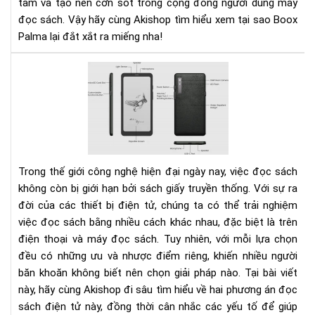
tâm và tạo nên cơn sốt trong cộng đồng người dùng máy
đọc sách. Vậy hãy cùng Akishop tìm hiểu xem tại sao Boox
Palma lại đắt xắt ra miếng nha!
Nê
lựa
chọ
đọ
sác
trê
điệ
Trong thế giới công nghệ hiện đại ngày nay, việc đọc sách
tho
không còn bị giới hạn bởi sách giấy truyền thống. Với sự ra
hay
đời của các thiết bị điện tử, chúng ta có thể trải nghiệm
má
việc đọc sách bằng nhiều cách khác nhau, đặc biệt là trên
đọ
điện thoại và máy đọc sách. Tuy nhiên, với mỗi lựa chọn
sác
đều có những ưu và nhược điểm riêng, khiến nhiều người
băn khoăn không biết nên chọn giải pháp nào. Tại bài viết
này, hãy cùng Akishop đi sâu tìm hiểu về hai phương án đọc
sách điện tử này, đồng thời cân nhắc các yếu tố để giúp