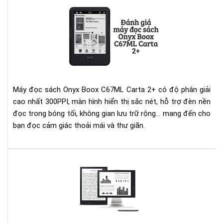
Đá
giá
má
đọ
sác
Ony
Bo
C6
Máy đọc sách Onyx Boox C67ML Carta 2+ có độ phân giải
Car
cao nhất 300PPI, màn hình hiển thị sắc nét, hỗ trợ đèn nền
2+
đọc trong bóng tối, không gian lưu trữ rộng... mang đến cho
bạn đọc cảm giác thoải mái và thư giãn.
Ony
Bo
Ma
13.
Inc
e-