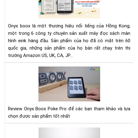
LÝ
PH
PHỐ
ĐỘ
Onyx boox là một thương hiệu nổi tiếng của Hồng Kong;
QU
một trong 6 công ty chuyên sản xuất máy đọc sách màn
MÁ
hình eink hàng đầu. Sản phẩm của họ đã có mặt trên 60
ĐỌ
quốc gia, những sản phẩm của họ bán rất chạy trên thị
SÁ
ON
trường Amazon US, UK, CA, JP...
BO
TẠI
Rev
VIỆ
Ony
NA
Bo
Po
Pro
Review Onyx Boox Poke Pro để các bạn tham khảo và lựa
chọn được sản phẩm tốt nhất
Hư
dẫn