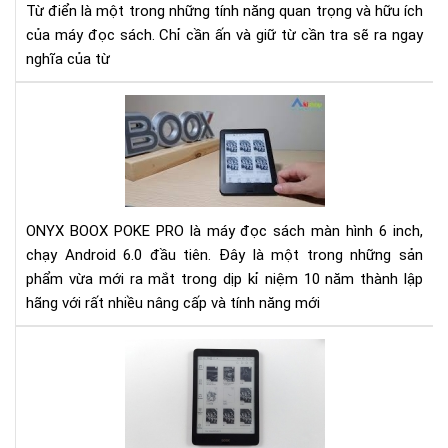
Từ điển là một trong những tính năng quan trọng và hữu ích
Ony
của máy đọc sách. Chỉ cần ấn và giữ từ cần tra sẽ ra ngay
boo
nghĩa của từ
Rev
Má
đọ
sác
Ony
Bo
ONYX BOOX POKE PRO là máy đọc sách màn hình 6 inch,
Po
chạy Android 6.0 đầu tiên. Đây là một trong những sản
Pro
phẩm vừa mới ra mắt trong dịp kỉ niệm 10 năm thành lập
mới
hãng với rất nhiều nâng cấp và tính năng mới
nhấ
Đá
giá
Ony
Bo
No