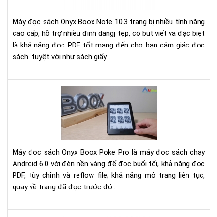
Ony
Bo
Máy đọc sách Onyx Boox Note 10.3 trang bị nhiều tính năng
Not
cao cấp, hỗ trợ nhiều đinh dangj tệp, có bút viết và đặc biệt
10.
là khả năng đọc PDF tốt mang đến cho bạn cảm giác đọc
sách tuyệt vời như sách giấy.
Đá
giá
má
đọ
sác
Ony
Máy đọc sách Onyx Boox Poke Pro là máy đọc sách chạy
Bo
Android 6.0 với đèn nền vàng để đọc buổi tối, khả năng đọc
Po
PDF, tùy chỉnh và reflow file; khả năng mở trang liên tục,
Pro
quay về trang đã đọc trước đó...