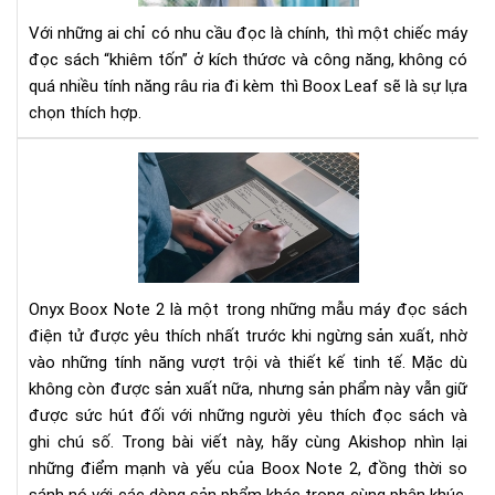
gọ
Với những ai chỉ có nhu cầu đọc là chính, thì một chiếc máy
nhẹ
đọc sách “khiêm tốn” ở kích thứơc và công năng, không có
nhi
quá nhiều tính năng râu ria đi kèm thì Boox Leaf sẽ là sự lựa
thi
chọn thích hợp.
cả
và
Ony
đã
Bo
mắ
Not
2
Rev
Đá
Onyx Boox Note 2 là một trong những mẫu máy đọc sách
Giá
Chi
điện tử được yêu thích nhất trước khi ngừng sản xuất, nhờ
Tiế
vào những tính năng vượt trội và thiết kế tinh tế. Mặc dù
Về
không còn được sản xuất nữa, nhưng sản phẩm này vẫn giữ
Tín
được sức hút đối với những người yêu thích đọc sách và
Nă
ghi chú số. Trong bài viết này, hãy cùng Akishop nhìn lại
và
những điểm mạnh và yếu của Boox Note 2, đồng thời so
Hiệ