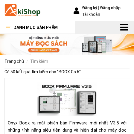
Đăng ký |
Đăng nhập
Tài khoản
DANH MỤC SẢN PHẨM
trang chủ
tìm kiếm
Có 50 kết quả tìm kiếm cho "
BOOX Go 6
"
Bo
Fir
V3.
Có
gì
mới
Onyx Boox ra mắt phiên bản Firmware mới nhất V3.5 với
những tính năng siêu tiện dụng và hiện đại cho máy đọc