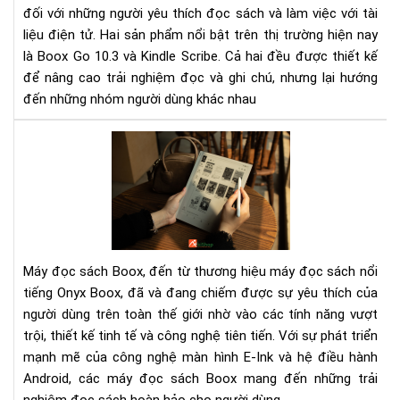
đối với những người yêu thích đọc sách và làm việc với tài
Đâ
liệu điện tử. Hai sản phẩm nổi bật trên thị trường hiện nay
là
là Boox Go 10.3 và Kindle Scribe. Cả hai đều được thiết kế
má
đọ
để nâng cao trải nghiệm đọc và ghi chú, nhưng lại hướng
sác
đến những nhóm người dùng khác nhau
phù
hợp
Má
với
đọ
bạn
sác
Boo
Đá
giá
và
Máy đọc sách Boox, đến từ thương hiệu máy đọc sách nổi
các
tiếng Onyx Boox, đã và đang chiếm được sự yêu thích của
dò
người dùng trên toàn thế giới nhờ vào các tính năng vượt
sản
trội, thiết kế tinh tế và công nghệ tiên tiến. Với sự phát triển
ph
nổi
mạnh mẽ của công nghệ màn hình E-Ink và hệ điều hành
bật
Android, các máy đọc sách Boox mang đến những trải