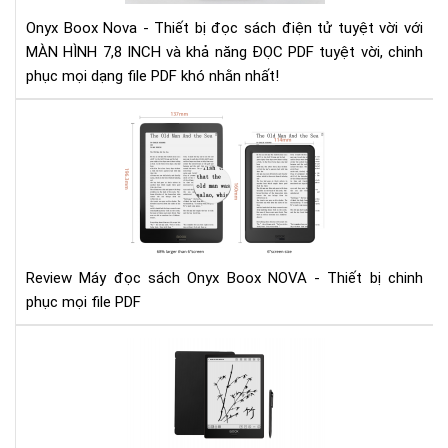
Onyx Boox Nova - Thiết bị đọc sách điện tử tuyệt vời với
MÀN HÌNH 7,8 INCH và khả năng ĐỌC PDF tuyệt vời, chinh
phục mọi dạng file PDF khó nhằn nhất!
Rev
Má
đọ
sác
Ony
Bo
NO
-
Review Máy đọc sách Onyx Boox NOVA - Thiết bị chinh
Thi
phục mọi file PDF
bị
chi
Đá
phụ
giá
mọi
má
file
đọ
PD
sác