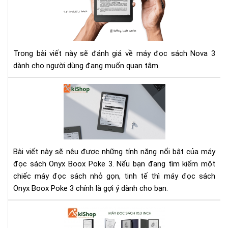
đọ
sác
Ony
Bo
No
Trong bài viết này sẽ đánh giá về máy đọc sách Nova 3
3
dành cho người dùng đang muốn quan tâm.
Má
đọ
sác
Bo
Po
3
Bài viết này sẽ nêu được những tính năng nổi bật của máy
-
đọc sách Onyx Boox Poke 3. Nếu bạn đang tìm kiếm một
Thi
chiếc máy đọc sách nhỏ gọn, tinh tế thì máy đọc sách
bị
Onyx Boox Poke 3 chính là gợi ý dành cho bạn.
điệ
tử
So
bỏ
sán
túi