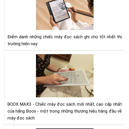
3
má
đọ
sác
có
tín
Điểm danh những chiếc máy đọc sách ghi chú tốt nhất thị
năn
trường hiện nay
ghi
chú
Vid
tốt
mở
nhấ
hộp
hiệ
và
nay
trê
tay
siê
ph
BOOX MAX3 - Chiếc máy đọc sách mới nhất, cao cấp nhất
Bo
của hãng Boox - một trong những thương hiệu hàng đầu về
Ma
máy đọc sách
3