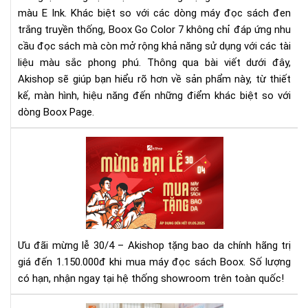
màu E Ink. Khác biệt so với các dòng máy đọc sách đen
vời
tro
trắng truyền thống, Boox Go Color 7 không chỉ đáp ứng nhu
tầ
cầu đọc sách mà còn mở rộng khả năng sử dụng với các tài
tay
liệu màu sắc phong phú. Thông qua bài viết dưới đây,
bạn
Akishop sẽ giúp bạn hiểu rõ hơn về sản phẩm này, từ thiết
kế, màn hình, hiệu năng đến những điểm khác biệt so với
dòng Boox Page.
Mừ
Đại
Lễ
30/
–
Mu
Má
Ưu đãi mừng lễ 30/4 – Akishop tặng bao da chính hãng trị
Đọ
giá đến 1.150.000đ khi mua máy đọc sách Boox. Số lượng
Sác
có hạn, nhận ngay tại hệ thống showroom trên toàn quốc!
Tặ
Ba