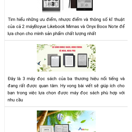
Lik
Mi
và
Tìm hiểu những ưu điểm, nhược điểm và thông số kĩ thuật
Ony
của cả 2 máyBoyue Likebook Mimas và Onyx Boox Note để
Bo
lựa chọn cho mình sản phẩm chất lượng nhất
Not
SO
SÁ
MÁ
ĐỌ
SÁ
Đây là 3 máy đọc sách của ba thương hiệu nổi tiếng và
KIN
đang rất được quan tâm. Hy vọng bài viết sẽ giúp ích cho
OAS
KO
bạn trong việc lựa chọn được máy đọc sách phù hợp với
FO
nhu cầu
ON
BO
AK
NO
-
(N
ĐẠI
PRO