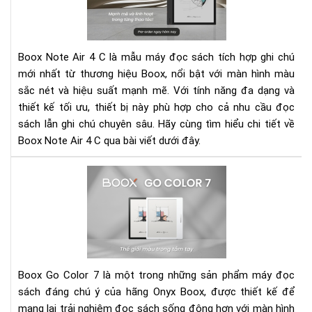
Air
4
C
-
Boox Note Air 4 C là mẫu máy đọc sách tích hợp ghi chú
Má
mới nhất từ thương hiệu Boox, nổi bật với màn hình màu
đọ
sắc nét và hiệu suất mạnh mẽ. Với tính năng đa dạng và
sác
thiết kế tối ưu, thiết bị này phù hợp cho cả nhu cầu đọc
mà
đa
sách lẫn ghi chú chuyên sâu. Hãy cùng tìm hiểu chi tiết về
năn
Boox Note Air 4 C qua bài viết dưới đây.
hiệ
đại
Rev
Bo
Go
Col
7
-
Th
Boox Go Color 7 là một trong những sản phẩm máy đọc
giớ
sách đáng chú ý của hãng Onyx Boox, được thiết kế để
mà
mang lại trải nghiệm đọc sách sống động hơn với màn hình
tuy