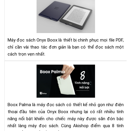
Hư
dẫn
các
điề
chỉ
ph
chữ
Máy đọc sách Onyx Boox là thiết bị chinh phục mọi file PDF,
file
chỉ cần vài thao tác đơn giản là bạn có thể đọc sách một
PD
cách trọn vẹn nhất.
trê
dò
Má
má
đọ
Ony
sác
Bo
Bo
Pal
và
Boox Palma là máy đọc sách có thiết kế nhỏ gọn như điện
8
thoại đầu tiên của Onyx Boox nhưng lại có rất nhiều tính
tín
năng nổi bật khiến cho chiếc máy này được săn đón bậc
năn
nổi
nhất làng máy đọc sách. Cùng Akishop điểm qua 8 tính