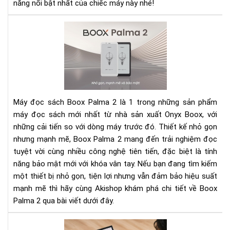
bật
năng nổi bật nhất của chiếc máy này nhé!
xứn
đá
Rev
xuố
Bo
tiề
Pal
2:
Má
đọ
sác
Máy đọc sách Boox Palma 2 là 1 trong những sản phẩm
nhỏ
máy đọc sách mới nhất từ nhà sản xuất Onyx Boox, với
gọ
những cải tiến so với dòng máy trước đó. Thiết kế nhỏ gọn
với
nhưng mạnh mẽ, Boox Palma 2 mang đến trải nghiệm đọc
hiệ
năn
tuyệt vời cùng nhiều công nghệ tiên tiến, đặc biệt là tính
mạ
năng bảo mật mới với khóa vân tay. Nếu bạn đang tìm kiếm
mẽ
một thiết bị nhỏ gọn, tiện lợi nhưng vẫn đảm bảo hiệu suất
và
mạnh mẽ thì hãy cùng Akishop khám phá chi tiết về Boox
bảo
Palma 2 qua bài viết dưới đây.
mậ
tiê
To
tiế