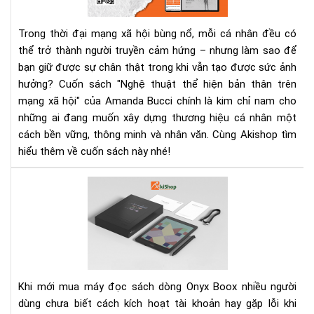
bản
thâ
Trong thời đại mạng xã hội bùng nổ, mỗi cá nhân đều có
trê
thể trở thành người truyền cảm hứng – nhưng làm sao để
mạ
bạn giữ được sự chân thật trong khi vẫn tạo được sức ảnh
xã
hội
hưởng? Cuốn sách "Nghệ thuật thể hiện bản thân trên
–
mạng xã hội" của Amanda Bucci chính là kim chỉ nam cho
Cu
những ai đang muốn xây dựng thương hiệu cá nhân một
sác
cách bền vững, thông minh và nhân văn. Cùng Akishop tìm
giú
hiểu thêm về cuốn sách này nhé!
bạn
số
Cá
thậ
kíc
và
hoạ
tạo
tài
ảnh
kho
hư
CH
số
Pla
Khi mới mua máy đọc sách dòng Onyx Boox nhiều người
trê
dùng chưa biết cách kích hoạt tài khoản hay gặp lỗi khi
má