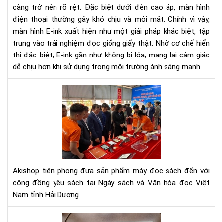
càng trở nên rõ rệt. Đặc biệt dưới đèn cao áp, màn hình
khi
dù
điện thoại thường gây khó chịu và mỏi mắt. Chính vì vậy,
dướ
màn hình E-ink xuất hiện như một giải pháp khác biệt, tập
đè
trung vào trải nghiệm đọc giống giấy thật. Nhờ cơ chế hiển
cao
thị đặc biệt, E-ink gần như không bị lóa, mang lại cảm giác
áp?
dễ chịu hơn khi sử dụng trong môi trường ánh sáng mạnh.
Giả
thí
Aki
chi
đã
tiết
đe
từ
cô
A–
ngh
Z
mà
hìn
E-
Akishop tiên phong đưa sản phẩm máy đọc sách đến với
INK
cộng đồng yêu sách tại Ngày sách và Văn hóa đọc Việt
đế
Nam tỉnh Hải Dương
với
Ng
Hư
sác