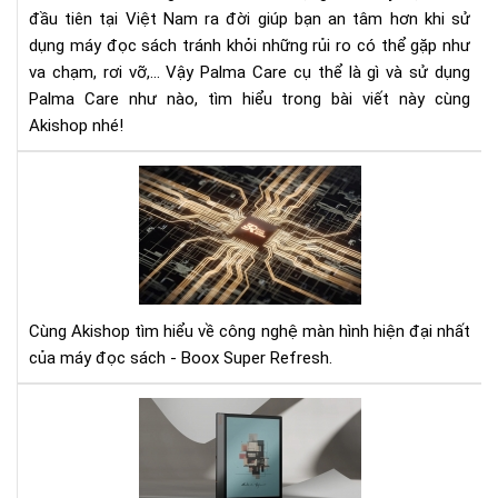
Pal
đầu tiên tại Việt Nam ra đời giúp bạn an tâm hơn khi sử
Car
dụng máy đọc sách tránh khỏi những rủi ro có thể gặp như
va chạm, rơi vỡ,... Vậy Palma Care cụ thể là gì và sử dụng
Palma Care như nào, tìm hiểu trong bài viết này cùng
Akishop nhé!
Cô
ngh
mà
hìn
BS
là
gì?
Cùng Akishop tìm hiểu về công nghệ màn hình hiện đại nhất
của máy đọc sách - Boox Super Refresh.
Ra
mắ
siê
ph