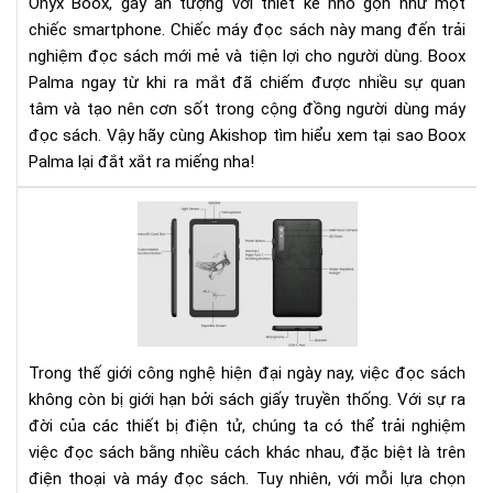
Onyx Boox, gây ấn tượng với thiết kế nhỏ gọn như một
xắt
chiếc smartphone. Chiếc máy đọc sách này mang đến trải
ra
nghiệm đọc sách mới mẻ và tiện lợi cho người dùng. Boox
miế
Palma ngay từ khi ra mắt đã chiếm được nhiều sự quan
tâm và tạo nên cơn sốt trong cộng đồng người dùng máy
đọc sách. Vậy hãy cùng Akishop tìm hiểu xem tại sao Boox
Palma lại đắt xắt ra miếng nha!
Nê
lựa
chọ
đọ
sác
trê
điệ
Trong thế giới công nghệ hiện đại ngày nay, việc đọc sách
tho
không còn bị giới hạn bởi sách giấy truyền thống. Với sự ra
hay
đời của các thiết bị điện tử, chúng ta có thể trải nghiệm
má
việc đọc sách bằng nhiều cách khác nhau, đặc biệt là trên
đọ
điện thoại và máy đọc sách. Tuy nhiên, với mỗi lựa chọn
sác