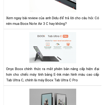
dụ
Not
Air
Xem ngay bài review của anh Didu để trả lời cho câu hỏi: Có
3
nên mua Boox Note Air 3 C hay không?
C:
Có
Ra
xứn
mắ
đá
Bo
để
Tab
nân
Ult
cấp
C
khô
Pro
Onyx Boox chính thức ra mắt phiên bản nâng cấp hiện đại
-
hơn cho chiếc máy tính bảng E-Ink màn hình màu cao cấp
Má
Tab Ultra C, chính là máy Boox Tab Ultra C Pro
đọ
sác
So
nha
sán
nhấ
Not
thờ