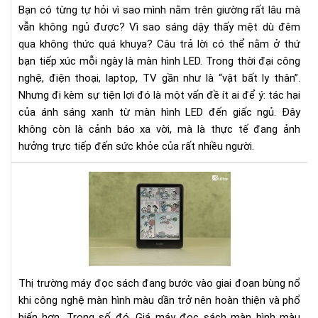
Bạn có từng tự hỏi vì sao mình nằm trên giường rất lâu mà
mà
vẫn không ngủ được? Vì sao sáng dậy thấy mệt dù đêm
hìn
qua không thức quá khuya? Câu trả lời có thể nằm ở thứ
LE
bạn tiếp xúc mỗi ngày là màn hình LED. Trong thời đại công
đế
giấ
nghệ, điện thoại, laptop, TV gần như là “vật bất ly thân”.
ngủ
Nhưng đi kèm sự tiện lợi đó là một vấn đề ít ai để ý: tác hại
-
của ánh sáng xanh từ màn hình LED đến giấc ngủ. Đây
Hiể
không còn là cảnh báo xa vời, mà là thực tế đang ảnh
đú
hưởng trực tiếp đến sức khỏe của rất nhiều người.
để
ngủ
Giá
ng
má
hơn
đọ
sác
mà
hìn
mà
Thị trường máy đọc sách đang bước vào giai đoạn bùng nổ
Kin
khi công nghệ màn hình màu dần trở nên hoàn thiện và phổ
Col
biến hơn. Trong số đó, Giá máy đọc sách màn hình màu