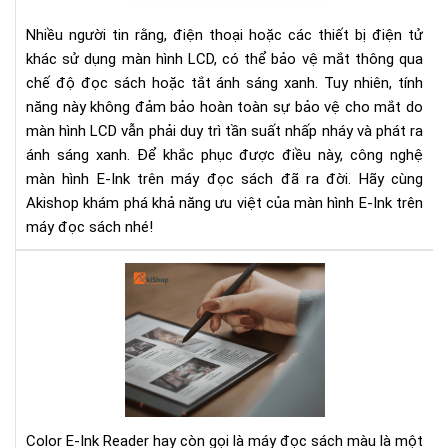
đọ
sác
Nhiều người tin rằng, điện thoại hoặc các thiết bị điện tử
có
khác sử dụng màn hình LCD, có thể bảo vệ mắt thông qua
gì
chế độ đọc sách hoặc tắt ánh sáng xanh. Tuy nhiên, tính
đặ
năng này không đảm bảo hoàn toàn sự bảo vệ cho mắt do
biệ
màn hình LCD vẫn phải duy trì tần suất nhấp nháy và phát ra
ánh sáng xanh. Để khắc phục được điều này, công nghệ
màn hình E-Ink trên máy đọc sách đã ra đời. Hãy cùng
Akishop khám phá khả năng ưu việt của màn hình E-Ink trên
máy đọc sách nhé!
Col
E
Ink
Rea
Trả
Ng
Đọ
Sác
Color E-Ink Reader hay còn gọi là máy đọc sách màu là một