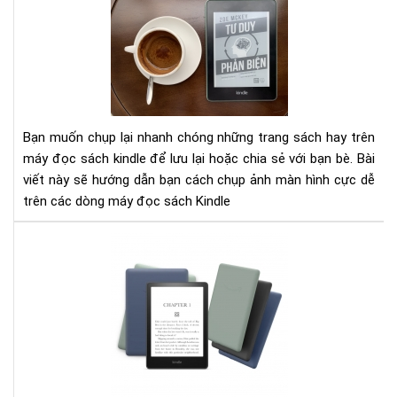
dẫn
và
chụ
Văn
mà
hóa
hìn
đọ
trê
Việ
Má
Na
đọ
tỉn
Bạn muốn chụp lại nhanh chóng những trang sách hay trên
sác
Hải
máy đọc sách kindle để lưu lại hoặc chia sẻ với bạn bè. Bài
Kin
Dư
viết này sẽ hướng dẫn bạn cách chụp ảnh màn hình cực dễ
cực
như
trên các dòng máy đọc sách Kindle
đơ
thế
giả
nào
Cô
ngh
mà
hìn
E-
Ink
của
má