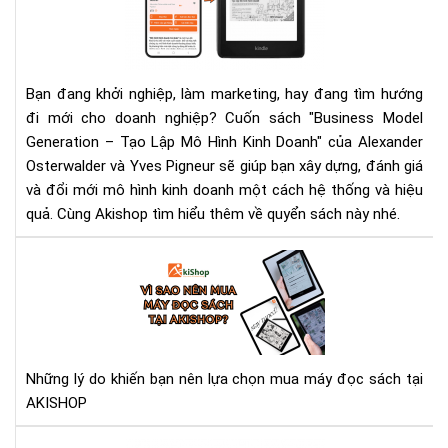
Lập
Mô
Hìn
Kin
Bạn đang khởi nghiệp, làm marketing, hay đang tìm hướng
Doa
đi mới cho doanh nghiệp? Cuốn sách "Business Model
Cu
Generation – Tạo Lập Mô Hình Kinh Doanh" của Alexander
sác
Osterwalder và Yves Pigneur sẽ giúp bạn xây dựng, đánh giá
gối
và đổi mới mô hình kinh doanh một cách hệ thống và hiệu
đầ
quả. Cùng Akishop tìm hiểu thêm về quyển sách này nhé.
giư
cho
Vì
nhà
sao
khở
nên
ngh
mu
má
đọ
Những lý do khiến bạn nên lựa chọn mua máy đọc sách tại
sác
AKISHOP
tại
AK