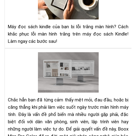
sác
kin
của
bạn
Máy đọc sách kindle của bạn bị lỗi trắng màn hình? Cách
bị
khắc phục lỗi màn hình trắng trên máy đọc sách Kindle!
lỗi
Làm ngay các bước sau!
trắ
mà
hìn
Mệ
Hãy
mỏi
áp
vì
dụ
làm
nga
việ
các
với
khắ
mà
Chắc hẳn bạn đã từng cảm thấy mệt mỏi, đau đầu, hoặc bị
phụ
hìn
căng thẳng khi phải làm việc suốt ngày trước màn hình máy
này
má
tính. Đây là vấn đề phổ biến mà nhiều người gặp phải, đặc
tín
biệt đối với dân văn phòng, sinh viên, lập trình viên hay
Bo
Mir
những người làm việc tự do. Để giải quyết vấn đề này, Boox
Pro