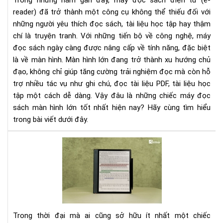
Trong những năm gần đây, máy đọc sách điện tử (e-
nhấ
reader) đã trở thành một công cụ không thể thiếu đối với
cho
những người yêu thích đọc sách, tài liệu học tập hay thậm
ngư
chí là truyện tranh. Với những tiến bộ về công nghệ, máy
đọ
đọc sách ngày càng được nâng cấp về tính năng, đặc biệt
là về màn hình. Màn hình lớn đang trở thành xu hướng chủ
đạo, không chỉ giúp tăng cường trải nghiệm đọc mà còn hỗ
trợ nhiều tác vụ như ghi chú, đọc tài liệu PDF, tài liệu học
tập một cách dễ dàng. Vậy đâu là những chiếc máy đọc
sách màn hình lớn tốt nhất hiện nay? Hãy cùng tìm hiểu
trong bài viết dưới đây.
Tại
sao
mà
hìn
má
đọ
sác
Trong thời đại mà ai cũng sở hữu ít nhất một chiếc
kh