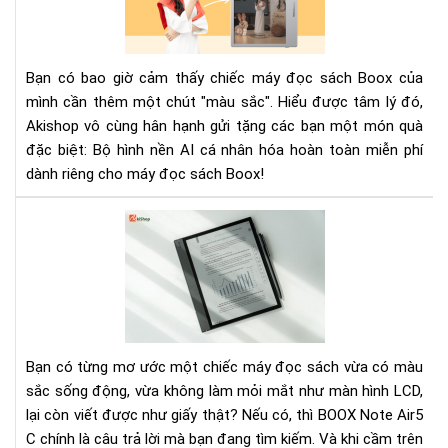
nền
AI
cá
Bạn có bao giờ cảm thấy chiếc máy đọc sách Boox của
nhâ
mình cần thêm một chút "màu sắc". Hiểu được tâm lý đó,
hóa
Akishop vô cùng hân hạnh gửi tặng các bạn một món quà
miễ
đặc biệt: Bộ hình nền AI cá nhân hóa hoàn toàn miễn phí
phí
cho
dành riêng cho máy đọc sách Boox!
má
đọ
Rev
sác
BO
Bo
Not
Air
C:
Mà
hìn
Bạn có từng mơ ước một chiếc máy đọc sách vừa có màu
mà
sắc sống động, vừa không làm mỏi mắt như màn hình LCD,
–
lại còn viết được như giấy thật? Nếu có, thì BOOX Note Air5
Là
C chính là câu trả lời mà bạn đang tìm kiếm. Và khi cầm trên
việ