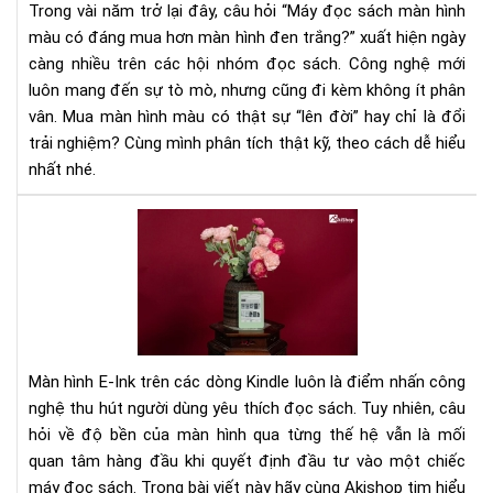
Trong vài năm trở lại đây, câu hỏi “Máy đọc sách màn hình
mà
đá
màu có đáng mua hơn màn hình đen trắng?” xuất hiện ngày
hìn
mu
điệ
càng nhiều trên các hội nhóm đọc sách. Công nghệ mới
hơn
tử
luôn mang đến sự tò mò, nhưng cũng đi kèm không ít phân
mà
hìn
vân. Mua màn hình màu có thật sự “lên đời” hay chỉ là đổi
đe
trải nghiệm? Cùng mình phân tích thật kỹ, theo cách dễ hiểu
trắ
nhất nhé.
Đá
giá
độ
bền
mà
hìn
má
Màn hình E-Ink trên các dòng Kindle luôn là điểm nhấn công
đọ
nghệ thu hút người dùng yêu thích đọc sách. Tuy nhiên, câu
sác
hỏi về độ bền của màn hình qua từng thế hệ vẫn là mối
Kin
quan tâm hàng đầu khi quyết định đầu tư vào một chiếc
qua
các
máy đọc sách. Trong bài viết này hãy cùng Akishop tim hiểu