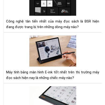
má
sác
mỏ
có
nhẹ
cô
nhấ
ngh
Công nghệ tân tiến nhất của máy đọc sách là BSR hiện
mà
đang được trang bị trên những dòng máy nào?
hìn
BS
To
tân
5
tiế
má
nhấ
tín
bản
E-
Ink
Máy tính bảng màn hình E-ink tốt nhất trên thị trường máy
tốt
đọc sách hiện nay là những chiếc máy nào?
nhấ
hiệ
Rev
nay
sau
khi
sử