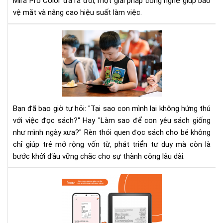
Mira Pro Color đã ra đời, một giải pháp công nghệ giúp bảo
Col
vệ mắt và nâng cao hiệu suất làm việc.
sẽ
xử
5
lý
các
triệ
rèn
để
thó
que
đọ
sác
Bạn đã bao giờ tự hỏi: "Tại sao con mình lại không hứng thú
cho
với việc đọc sách?" Hay "Làm sao để con yêu sách giống
bé
như mình ngày xưa?" Rèn thói quen đọc sách cho bé không
mà
chỉ giúp trẻ mở rộng vốn từ, phát triển tư duy mà còn là
kh
khi
bước khởi đầu vững chắc cho sự thành công lâu dài.
trẻ
chá
Bus
nản
Mo
Gen
–
Tạ