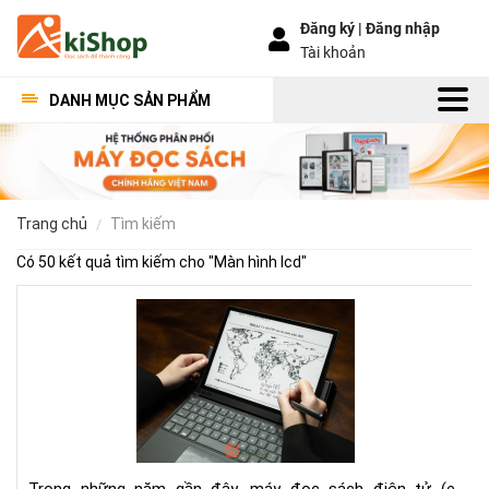
Đăng ký |
Đăng nhập
Tài khoản
DANH MỤC SẢN PHẨM
trang chủ
tìm kiếm
Có 50 kết quả tìm kiếm cho "
Màn hình lcd
"
To
má
đọ
sác
mà
hìn
lớn
tốt