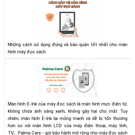
Cá
bảo
vệ
mà
hìn
má
đọ
Những cách sử dụng đúng và bảo quản tốt nhất cho màn
sác
hình máy đọc sách
Bả
Hà
Má
Đọ
Sác
Với
Màn hình E-Ink của máy đọc sách là màn hình mực điện tử,
Gói
không chứa ánh sáng xanh, không gây hại cho mắt. Tuy
Bả
nhiên, màn hình E-Ink lại mỏng manh và dễ bị tổn thương
Hà
Mở
hơn so với màn hình LCD của máy điện thoại, máy tính,
Rộ
TV,... Palma Care - gói bảo hành mở rộng cho máy đọc sách