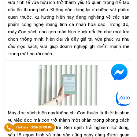
vừa tinh tế vừa hữu ích trở thành yếu tố quan trọng để tạo
mà
dấu ấn thương hiệu. Không còn dừng lại ở những vật phẩm
hìn
E-
quen thuộc, xu hướng hiện nay đang nghiêng về các sản
ink
phẩm công nghệ mang tính cá nhân hóa cao. Trong đó,
máy đọc sách nhỏ gọn màn hình e-ink nổi lên như một lựa
chọn thông minh, hiện đại và đầy giá trị, vừa phục vụ nhu
cầu đọc sách, vừa giúp doanh nghiệp ghi điểm mạnh mẽ
trong mắt người nhận.
Đá
giá
ngo
hìn
Kin
Bas
202
Máy đọc sách hiện nay không chỉ đơn thuần là thiết bị phục
mà
vụ việc đọc mà còn trở thành một phần trong phong cách
xan
sống của nhiều người trẻ. Bên cạnh trải nghiệm sử dụng,
mat
yếu tố ngoại hình và màu sắc cũng ngày càng được quan
Nh