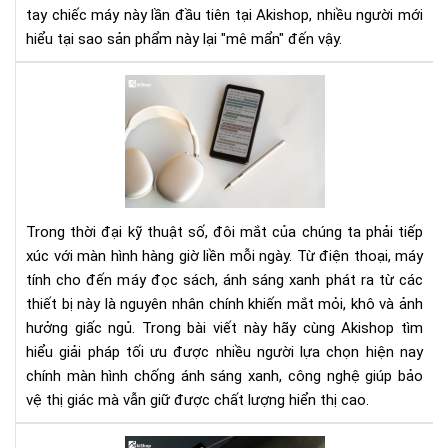
hiệ
tay chiếc máy này lần đầu tiên tại Akishop, nhiều người mới
quả
hiểu tại sao sản phẩm này lại "mê mẩn" đến vậy.
–
Ghi
Mà
chú
Hìn
như
Ch
giấ
Ánh
thậ
Sá
Xan
Giả
Trong thời đại kỹ thuật số, đôi mắt của chúng ta phải tiếp
Phá
xúc với màn hình hàng giờ liền mỗi ngày. Từ điện thoại, máy
Bả
tính cho đến máy đọc sách, ánh sáng xanh phát ra từ các
Vệ
thiết bị này là nguyên nhân chính khiến mắt mỏi, khô và ảnh
Đôi
Mắ
hưởng giấc ngủ. Trong bài viết này hãy cùng Akishop tìm
Tr
hiểu giải pháp tối ưu được nhiều người lựa chọn hiện nay
Kỷ
chính màn hình chống ánh sáng xanh, công nghệ giúp bảo
Ngu
vệ thị giác mà vẫn giữ được chất lượng hiển thị cao.
Số
Ánh