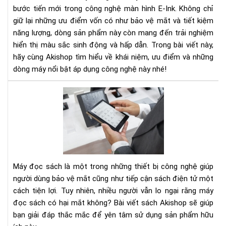
Sắc
bước tiến mới trong công nghệ màn hình E-Ink. Không chỉ
Nét
giữ lại những ưu điểm vốn có như bảo vệ mắt và tiết kiệm
Mà
năng lượng, dòng sản phẩm này còn mang đến trải nghiệm
Sắc
hiển thị màu sắc sinh động và hấp dẫn. Trong bài viết này,
Số
Độ
hãy cùng Akishop tìm hiểu về khái niệm, ưu điểm và những
dòng máy nổi bật áp dụng công nghệ này nhé!
Má
Đọ
Sác
Có
Hại
Mắ
Kh
Máy đọc sách là một trong những thiết bị công nghệ giúp
Nh
người dùng bảo vệ mắt cũng như tiếp cận sách điện tử một
Điề
cách tiện lợi. Tuy nhiên, nhiều người vẫn lo ngại rằng máy
Bạn
đọc sách có hại mắt không? Bài viết sách Akishop sẽ giúp
Cầ
Biế
bạn giải đáp thắc mắc để yên tâm sử dụng sản phẩm hữu