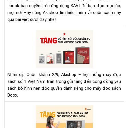
tự
ebook bản quyền trên ứng dụng SAVI để bạn đọc mọi lúc,
học
mọi nơi. Hãy cùng Akishop tìm hiểu thêm về cuốn sách này
thi
qua bài viết dưới đây nhé!
kế
bằn
Nh
AI
nga
bộ
hìn
nền
độ
quy
Nhân dịp Quốc khánh 2/9, Akishop – hệ thống máy đọc
mừ
sách số 1 Việt Nam trân trọng gửi tặng đến cộng đồng yêu
Qu
sách bộ hình nền độc quyền dành riêng cho máy đọc sách
khá
Boox.
2/9
từ
Aki
Aki
tặn
bộ
hìn