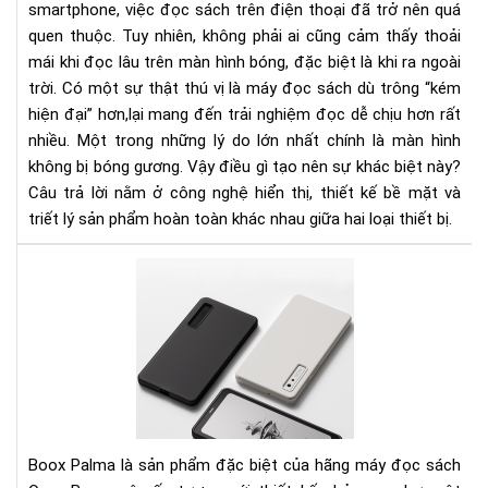
smartphone, việc đọc sách trên điện thoại đã trở nên quá
bị
quen thuộc. Tuy nhiên, không phải ai cũng cảm thấy thoải
bó
mái khi đọc lâu trên màn hình bóng, đặc biệt là khi ra ngoài
gư
như
trời. Có một sự thật thú vị là máy đọc sách dù trông “kém
điệ
hiện đại” hơn,lại mang đến trải nghiệm đọc dễ chịu hơn rất
tho
nhiều. Một trong những lý do lớn nhất chính là màn hình
không bị bóng gương. Vậy điều gì tạo nên sự khác biệt này?
Câu trả lời nằm ở công nghệ hiển thị, thiết kế bề mặt và
triết lý sản phẩm hoàn toàn khác nhau giữa hai loại thiết bị.
Điề
gì
khi
cho
má
đọ
sác
Bo
Pal
Boox Palma là sản phẩm đặc biệt của hãng máy đọc sách
đắt