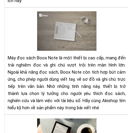
ích này.
Má
Đọ
Sác
Bo
Not
–
Trả
Máy đọc sách Boox Note là một thiết bị cao cấp, mang đến
Ng
trải nghiệm đọc và ghi chú vượt trội trên màn hình lớn.
Đọ
Ngoài khả năng đọc sách, Boox Note còn tích hợp bút cảm
&
ứng, cho phép người dùng viết tay, vẽ sơ đồ và ghi chú trực
Ghi
Ch
tiếp trên văn bản. Nhờ những tính năng này, thiết bị trở
Trê
thành lựa chọn lý tưởng cho người yêu thích đọc sách,
Mà
nghiên cứu và làm việc với tài liệu số. Hãy cùng Akishop tìm
Hìn
hiểu kỹ hơn về sản phẩm này trong bài viết nhé
Lớn
Má
đọ