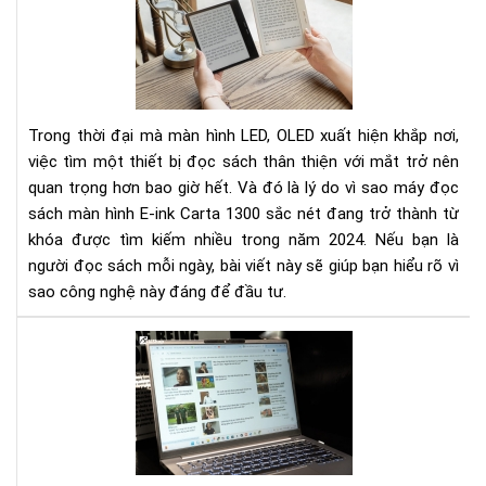
sác
mà
hìn
E-
ink
Trong thời đại mà màn hình LED, OLED xuất hiện khắp nơi,
Car
việc tìm một thiết bị đọc sách thân thiện với mắt trở nên
130
quan trọng hơn bao giờ hết. Và đó là lý do vì sao máy đọc
sắc
sách màn hình E-ink Carta 1300 sắc nét đang trở thành từ
nét
khóa được tìm kiếm nhiều trong năm 2024. Nếu bạn là
người đọc sách mỗi ngày, bài viết này sẽ giúp bạn hiểu rõ vì
sao công nghệ này đáng để đầu tư.
Tác
hại
của
ánh
sán
xan
từ