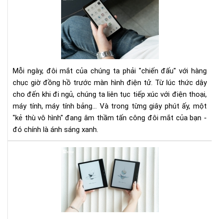
sán
xan
là
gì?
Tác
hại
Mỗi ngày, đôi mắt của chúng ta phải "chiến đấu" với hàng
với
chục giờ đồng hồ trước màn hình điện tử. Từ lúc thức dậy
mắ
cho đến khi đi ngủ, chúng ta liên tục tiếp xúc với điện thoại,
và
máy tính, máy tính bảng... Và trong từng giây phút ấy, một
vì
sao
"kẻ thù vô hình" đang âm thầm tấn công đôi mắt của bạn -
má
đó chính là ánh sáng xanh.
đọ
sác
Má
là
đọ
giải
sác
phá
mà
an
hìn
toà
mà
hơn
có