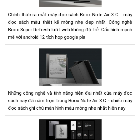
Bo
Not
Chính thức ra mắt máy đọc sách Boox Note Air 3 C - máy
Air
đọc sách màu thiết kế mỏng nhẹ đẹp nhất. Công nghệ
3
Boox Super Refresh lướt web không độ trễ. Cấu hình mạnh
C
-
mẽ với android 12 tích hợp google pla
Má
đọ
Not
sác
Air
ghi
3
chú
C
mà
-
hìn
Mọi
mà
cô
Những công nghệ và tính năng hiện đại nhất của máy đọc
mỏ
ngh
sách nay đã nằm trọn trong Boox Note Air 3 C - chiếc máy
nhẹ
hiệ
đọc sách ghi chú màn hình màu mỏng nhẹ nhất hiện nay
nhấ
đại
nhấ
Nh
tro
má
chi
đọ