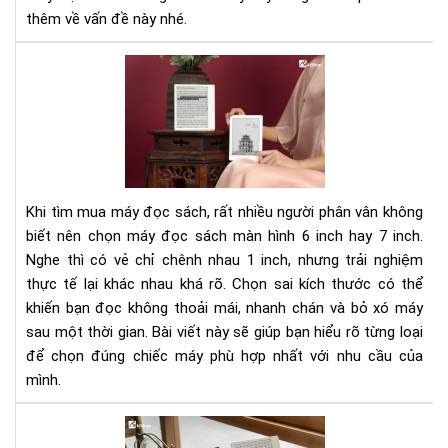
đời
thêm về vấn đề này nhé.
Nê
chọ
má
đọ
sác
mà
hìn
Khi tìm mua máy đọc sách, rất nhiều người phân vân không
6
biết nên chọn máy đọc sách màn hình 6 inch hay 7 inch.
inc
Nghe thì có vẻ chỉ chênh nhau 1 inch, nhưng trải nghiệm
hay
thực tế lại khác nhau khá rõ. Chọn sai kích thước có thể
7
inc
khiến bạn đọc không thoải mái, nhanh chán và bỏ xó máy
sau một thời gian. Bài viết này sẽ giúp bạn hiểu rõ từng loại
để chọn đúng chiếc máy phù hợp nhất với nhu cầu của
mình.
Má
đọ