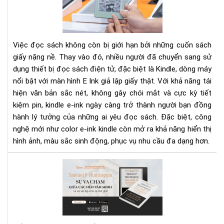
Ink
Kin
Cô
ngh
Việc đọc sách không còn bị giới hạn bởi những cuốn sách
đọ
giấy nặng nề. Thay vào đó, nhiều người đã chuyển sang sử
sác
dụng thiết bị đọc sách điện tử, đặc biệt là Kindle, dòng máy
tối
nổi bật với màn hình E Ink giả lập giấy thật. Với khả năng tái
ưu
cho
hiện văn bản sắc nét, không gây chói mắt và cực kỳ tiết
mắ
kiệm pin, kindle e-ink ngày càng trở thành người bạn đồng
của
hành lý tưởng của những ai yêu đọc sách. Đặc biệt, công
bạn
nghệ mới như color e-ink kindle còn mở ra khả năng hiển thị
hình ảnh, màu sắc sinh động, phục vụ nhu cầu đa dạng hơn.
"Sự
va
ch
giữ
các
nền