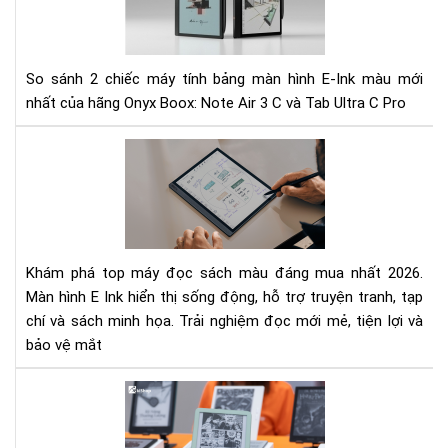
Air
đi
3
hiệ
C
tại
và
So sánh 2 chiếc máy tính bảng màn hình E-Ink màu mới
Tab
nhất của hãng Onyx Boox: Note Air 3 C và Tab Ultra C Pro
Ult
C
To
Pro
các
Nê
má
mu
đọ
má
sác
nào
mà
Khám phá top máy đọc sách màu đáng mua nhất 2026.
nên
Màn hình E Ink hiển thị sống động, hỗ trợ truyện tranh, tạp
mu
chí và sách minh họa. Trải nghiệm đọc mới mẻ, tiện lợi và
nhấ
bảo vệ mắt
202
Mà
hìn
E