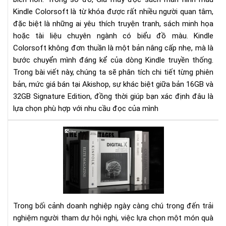
-
Kindle Colorsoft là từ khóa được rất nhiều người quan tâm,
Th
tin
đặc biệt là những ai yêu thích truyện tranh, sách minh họa
mới
hoặc tài liệu chuyên ngành có biểu đồ màu. Kindle
nhấ
Colorsoft không đơn thuần là một bản nâng cấp nhẹ, mà là
&
bước chuyển mình đáng kể của dòng Kindle truyền thống.
nên
Trong bài viết này, chúng ta sẽ phân tích chi tiết từng phiên
chọ
bản, mức giá bán tại Akishop, sự khác biệt giữa bản 16GB và
phi
32GB Signature Edition, đồng thời giúp bạn xác định đâu là
bản
lựa chọn phù hợp với nhu cầu đọc của mình
nào
Qu
tặn
hội
ngh
Má
đọ
sác
Trong bối cảnh doanh nghiệp ngày càng chú trọng đến trải
nhỏ
nghiệm người tham dự hội nghị, việc lựa chọn một món quà
gọ