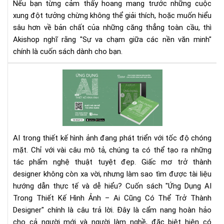
Nếu bạn từng cảm thấy hoang mang trước những cuộc
văn
xung đột tưởng chừng không thể giải thích, hoặc muốn hiểu
min
sâu hơn về bản chất của những căng thẳng toàn cầu, thì
eb
–
Akishop nghĩ rằng "Sự va chạm giữa các nền văn minh"
Khi
chính là cuốn sách dành cho bạn.
văn
hóa
Rev
địn
chi
hìn
tiết
xun
'Ứn
đột
Dụ
toà
AI
AI trong thiết kế hình ảnh đang phát triển với tốc độ chóng
cầu
Tr
mặt. Chỉ với vài câu mô tả, chúng ta có thể tạo ra những
Thi
tác phẩm nghệ thuật tuyệt đẹp. Giấc mơ trở thành
Kế
Hìn
designer không còn xa vời, nhưng làm sao tìm được tài liệu
Ảnh
hướng dẫn thực tế và dễ hiểu?
Cuốn sách "Ứng Dụng AI
–
Trong Thiết Kế Hình Ảnh – Ai Cũng Có Thể Trở Thành
Cẩ
Designer" chính là câu trả lời. Đây là cẩm nang hoàn hảo
nan
cho cả người mới và người làm nghề, đặc biệt hiện có