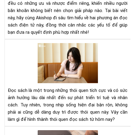
đều có những ưu và nhược điểm riêng, khiến nhiều người
băn khoăn không biết nên chọn giải pháp nào. Tại bài viết
này, hãy cùng Akishop đi sâu tìm hiểu về hai phương án đọc
sách điện tử này, đồng thời cân nhắc các yếu tố để giúp
bạn đưa ra quyết định phù hợp nhất nhé!
Cầ
làm
gì
để
hìn
thà
thó
Đọc sách là một trong những thói quen tích cực và có sức
que
ảnh hưởng lâu dài nhất đến sự phát triển trí tuệ và nhân
đọ
cách. Tuy nhiên, trong nhịp sống hiện đại bận rộn, không
sác
phải ai cũng dễ dàng duy trì được thói quen này. Vậy cần
nga
hô
làm gì để hình thành thói quen đọc sách từ hôm nay?
nay
Mà