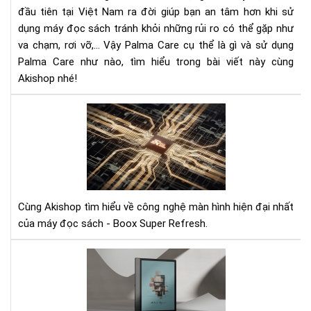
Pal
đầu tiên tại Việt Nam ra đời giúp bạn an tâm hơn khi sử
Car
dụng máy đọc sách tránh khỏi những rủi ro có thể gặp như
va chạm, rơi vỡ,... Vậy Palma Care cụ thể là gì và sử dụng
Palma Care như nào, tìm hiểu trong bài viết này cùng
Akishop nhé!
Cô
ngh
mà
hìn
BS
là
gì?
Cùng Akishop tìm hiểu về công nghệ màn hình hiện đại nhất
của máy đọc sách - Boox Super Refresh.
Ra
mắ
siê
ph