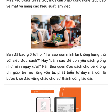
Mira Pro Color đã ra đời, một giải pháp công nghệ giúp bảo
Col
vệ mắt và nâng cao hiệu suất làm việc.
sẽ
xử
5
lý
các
triệ
rèn
để
thó
que
đọ
sác
Bạn đã bao giờ tự hỏi: "Tại sao con mình lại không hứng thú
cho
với việc đọc sách?" Hay "Làm sao để con yêu sách giống
bé
như mình ngày xưa?" Rèn thói quen đọc sách cho bé không
mà
chỉ giúp trẻ mở rộng vốn từ, phát triển tư duy mà còn là
kh
khi
bước khởi đầu vững chắc cho sự thành công lâu dài.
trẻ
chá
Bus
nản
Mo
Gen
–
Tạ