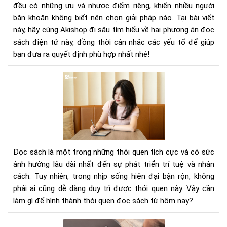
đều có những ưu và nhược điểm riêng, khiến nhiều người
băn khoăn không biết nên chọn giải pháp nào. Tại bài viết
này, hãy cùng Akishop đi sâu tìm hiểu về hai phương án đọc
sách điện tử này, đồng thời cân nhắc các yếu tố để giúp
bạn đưa ra quyết định phù hợp nhất nhé!
Cầ
làm
gì
để
hìn
thà
thó
Đọc sách là một trong những thói quen tích cực và có sức
que
ảnh hưởng lâu dài nhất đến sự phát triển trí tuệ và nhân
đọ
cách. Tuy nhiên, trong nhịp sống hiện đại bận rộn, không
sác
phải ai cũng dễ dàng duy trì được thói quen này. Vậy cần
nga
hô
làm gì để hình thành thói quen đọc sách từ hôm nay?
nay
Mà