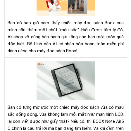
nền
AI
cá
Bạn có bao giờ cảm thấy chiếc máy đọc sách Boox của
nhâ
mình cần thêm một chút "màu sắc". Hiểu được tâm lý đó,
hóa
Akishop vô cùng hân hạnh gửi tặng các bạn một món quà
miễ
đặc biệt: Bộ hình nền AI cá nhân hóa hoàn toàn miễn phí
phí
cho
dành riêng cho máy đọc sách Boox!
má
đọ
Rev
sác
BO
Bo
Not
Air
C:
Mà
hìn
Bạn có từng mơ ước một chiếc máy đọc sách vừa có màu
mà
sắc sống động, vừa không làm mỏi mắt như màn hình LCD,
–
lại còn viết được như giấy thật? Nếu có, thì BOOX Note Air5
Là
C chính là câu trả lời mà bạn đang tìm kiếm. Và khi cầm trên
việ