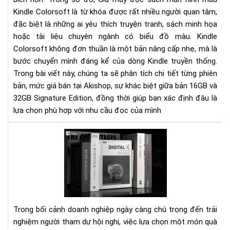
-
Kindle Colorsoft là từ khóa được rất nhiều người quan tâm,
Th
tin
đặc biệt là những ai yêu thích truyện tranh, sách minh họa
mới
hoặc tài liệu chuyên ngành có biểu đồ màu. Kindle
nhấ
Colorsoft không đơn thuần là một bản nâng cấp nhẹ, mà là
&
bước chuyển mình đáng kể của dòng Kindle truyền thống.
nên
Trong bài viết này, chúng ta sẽ phân tích chi tiết từng phiên
chọ
bản, mức giá bán tại Akishop, sự khác biệt giữa bản 16GB và
phi
32GB Signature Edition, đồng thời giúp bạn xác định đâu là
bản
lựa chọn phù hợp với nhu cầu đọc của mình
nào
Qu
tặn
hội
ngh
Má
đọ
sác
Trong bối cảnh doanh nghiệp ngày càng chú trọng đến trải
nhỏ
nghiệm người tham dự hội nghị, việc lựa chọn một món quà
gọ