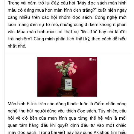
Trong vài năm trở lại đây, câu hỏi “Máy đọc sách màn hình
mà
đá
màu có đáng mua hơn màn hình đen trắng?” xuất hiện ngày
hìn
mu
điệ
càng nhiều trên các hội nhóm đọc sách. Công nghệ mới
hơn
tử
luôn mang đến sự tò mò, nhưng cũng đi kèm không ít phân
mà
hìn
vân. Mua màn hình màu có thật sự “lên đời” hay chỉ là đổi
đe
trải nghiệm? Cùng mình phân tích thật kỹ, theo cách dễ hiểu
trắ
nhất nhé.
Đá
giá
độ
bền
mà
hìn
má
Màn hình E-Ink trên các dòng Kindle luôn là điểm nhấn công
đọ
nghệ thu hút người dùng yêu thích đọc sách. Tuy nhiên, câu
sác
hỏi về độ bền của màn hình qua từng thế hệ vẫn là mối
Kin
quan tâm hàng đầu khi quyết định đầu tư vào một chiếc
qua
các
máy đọc sách. Trong bài viết này hãy cùng Akishop tim hiểu