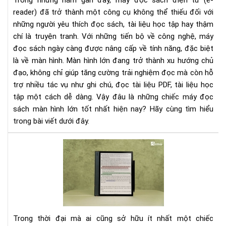
Trong những năm gần đây, máy đọc sách điện tử (e-
nhấ
reader) đã trở thành một công cụ không thể thiếu đối với
cho
những người yêu thích đọc sách, tài liệu học tập hay thậm
ngư
chí là truyện tranh. Với những tiến bộ về công nghệ, máy
đọ
đọc sách ngày càng được nâng cấp về tính năng, đặc biệt
là về màn hình. Màn hình lớn đang trở thành xu hướng chủ
đạo, không chỉ giúp tăng cường trải nghiệm đọc mà còn hỗ
trợ nhiều tác vụ như ghi chú, đọc tài liệu PDF, tài liệu học
tập một cách dễ dàng. Vậy đâu là những chiếc máy đọc
sách màn hình lớn tốt nhất hiện nay? Hãy cùng tìm hiểu
trong bài viết dưới đây.
Tại
sao
mà
hìn
má
đọ
sác
Trong thời đại mà ai cũng sở hữu ít nhất một chiếc
kh