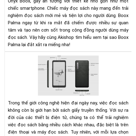
Onyx Boox, gây ấn tượng với thiết kế nhỏ gọn như một
xắt
chiếc smartphone. Chiếc máy đọc sách này mang đến trải
ra
nghiệm đọc sách mới mẻ và tiện lợi cho người dùng. Boox
miế
Palma ngay từ khi ra mắt đã chiếm được nhiều sự quan
tâm và tạo nên cơn sốt trong cộng đồng người dùng máy
đọc sách. Vậy hãy cùng Akishop tìm hiểu xem tại sao Boox
Palma lại đắt xắt ra miếng nha!
Nê
lựa
chọ
đọ
sác
trê
điệ
Trong thế giới công nghệ hiện đại ngày nay, việc đọc sách
tho
không còn bị giới hạn bởi sách giấy truyền thống. Với sự ra
hay
đời của các thiết bị điện tử, chúng ta có thể trải nghiệm
má
việc đọc sách bằng nhiều cách khác nhau, đặc biệt là trên
đọ
điện thoại và máy đọc sách. Tuy nhiên, với mỗi lựa chọn
sác