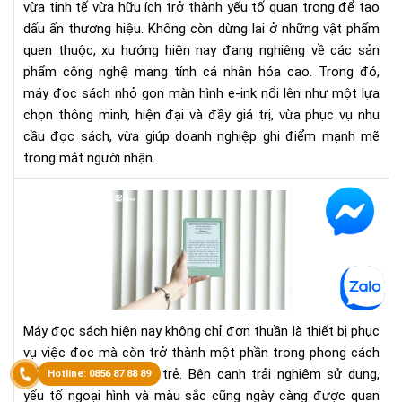
vừa tinh tế vừa hữu ích trở thành yếu tố quan trọng để tạo
mà
dấu ấn thương hiệu. Không còn dừng lại ở những vật phẩm
hìn
E-
quen thuộc, xu hướng hiện nay đang nghiêng về các sản
ink
phẩm công nghệ mang tính cá nhân hóa cao. Trong đó,
máy đọc sách nhỏ gọn màn hình e-ink nổi lên như một lựa
chọn thông minh, hiện đại và đầy giá trị, vừa phục vụ nhu
cầu đọc sách, vừa giúp doanh nghiệp ghi điểm mạnh mẽ
trong mắt người nhận.
Đá
giá
ngo
hìn
Kin
Bas
202
Máy đọc sách hiện nay không chỉ đơn thuần là thiết bị phục
mà
vụ việc đọc mà còn trở thành một phần trong phong cách
xan
sống của nhiều người trẻ. Bên cạnh trải nghiệm sử dụng,
mat
yếu tố ngoại hình và màu sắc cũng ngày càng được quan
Nh