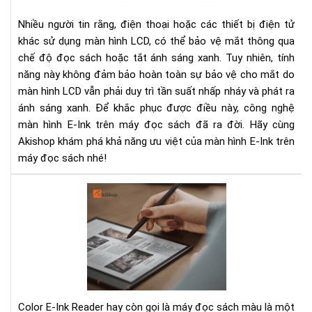
đọ
sác
Nhiều người tin rằng, điện thoại hoặc các thiết bị điện tử
có
khác sử dụng màn hình LCD, có thể bảo vệ mắt thông qua
gì
chế độ đọc sách hoặc tắt ánh sáng xanh. Tuy nhiên, tính
đặ
năng này không đảm bảo hoàn toàn sự bảo vệ cho mắt do
biệ
màn hình LCD vẫn phải duy trì tần suất nhấp nháy và phát ra
ánh sáng xanh. Để khắc phục được điều này, công nghệ
màn hình E-Ink trên máy đọc sách đã ra đời. Hãy cùng
Akishop khám phá khả năng ưu việt của màn hình E-Ink trên
máy đọc sách nhé!
Col
E
Ink
Rea
Trả
Ng
Đọ
Sác
Color E-Ink Reader hay còn gọi là máy đọc sách màu là một