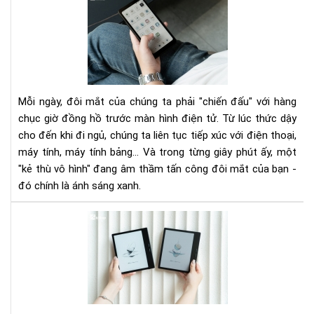
sán
xan
là
gì?
Tác
hại
Mỗi ngày, đôi mắt của chúng ta phải "chiến đấu" với hàng
với
chục giờ đồng hồ trước màn hình điện tử. Từ lúc thức dậy
mắ
cho đến khi đi ngủ, chúng ta liên tục tiếp xúc với điện thoại,
và
máy tính, máy tính bảng... Và trong từng giây phút ấy, một
vì
sao
"kẻ thù vô hình" đang âm thầm tấn công đôi mắt của bạn -
má
đó chính là ánh sáng xanh.
đọ
sác
Má
là
đọ
giải
sác
phá
mà
an
hìn
toà
mà
hơn
có