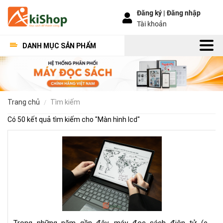
Đăng ký |
Đăng nhập
Tài khoản
DANH MỤC SẢN PHẨM
trang chủ
tìm kiếm
Có 50 kết quả tìm kiếm cho "
Màn hình lcd
"
To
má
đọ
sác
mà
hìn
lớn
tốt