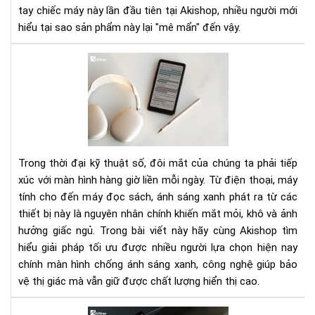
hiệ
tay chiếc máy này lần đầu tiên tại Akishop, nhiều người mới
quả
hiểu tại sao sản phẩm này lại "mê mẩn" đến vậy.
–
Ghi
Mà
chú
Hìn
như
Ch
giấ
Ánh
thậ
Sá
Xan
Giả
Trong thời đại kỹ thuật số, đôi mắt của chúng ta phải tiếp
Phá
xúc với màn hình hàng giờ liền mỗi ngày. Từ điện thoại, máy
Bả
tính cho đến máy đọc sách, ánh sáng xanh phát ra từ các
Vệ
thiết bị này là nguyên nhân chính khiến mắt mỏi, khô và ảnh
Đôi
Mắ
hưởng giấc ngủ. Trong bài viết này hãy cùng Akishop tìm
Tr
hiểu giải pháp tối ưu được nhiều người lựa chọn hiện nay
Kỷ
chính màn hình chống ánh sáng xanh, công nghệ giúp bảo
Ngu
vệ thị giác mà vẫn giữ được chất lượng hiển thị cao.
Số
Ánh