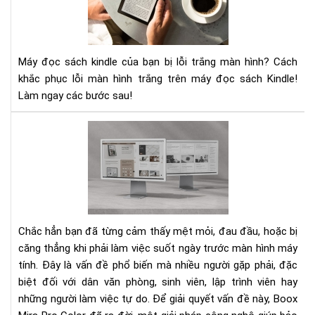
sác
kin
của
bạn
Máy đọc sách kindle của bạn bị lỗi trắng màn hình? Cách
bị
khắc phục lỗi màn hình trắng trên máy đọc sách Kindle!
lỗi
Làm ngay các bước sau!
trắ
mà
hìn
Mệ
Hãy
mỏi
áp
vì
dụ
làm
nga
việ
các
với
khắ
mà
Chắc hẳn bạn đã từng cảm thấy mệt mỏi, đau đầu, hoặc bị
phụ
hìn
căng thẳng khi phải làm việc suốt ngày trước màn hình máy
này
má
tính. Đây là vấn đề phổ biến mà nhiều người gặp phải, đặc
tín
biệt đối với dân văn phòng, sinh viên, lập trình viên hay
Bo
Mir
những người làm việc tự do. Để giải quyết vấn đề này, Boox
Pro