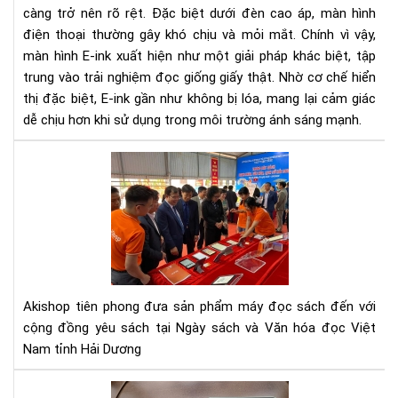
càng trở nên rõ rệt. Đặc biệt dưới đèn cao áp, màn hình
khi
dù
điện thoại thường gây khó chịu và mỏi mắt. Chính vì vậy,
dướ
màn hình E-ink xuất hiện như một giải pháp khác biệt, tập
đè
trung vào trải nghiệm đọc giống giấy thật. Nhờ cơ chế hiển
cao
thị đặc biệt, E-ink gần như không bị lóa, mang lại cảm giác
áp?
dễ chịu hơn khi sử dụng trong môi trường ánh sáng mạnh.
Giả
thí
Aki
chi
đã
tiết
đe
từ
cô
A–
ngh
Z
mà
hìn
E-
Akishop tiên phong đưa sản phẩm máy đọc sách đến với
INK
cộng đồng yêu sách tại Ngày sách và Văn hóa đọc Việt
đế
Nam tỉnh Hải Dương
với
Ng
Hư
sác