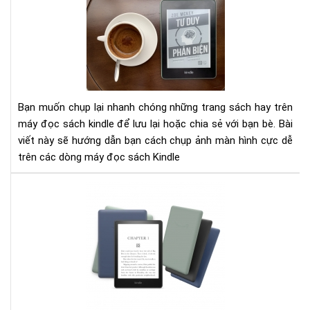
dẫn
và
chụ
Văn
mà
hóa
hìn
đọ
trê
Việ
Má
Na
đọ
tỉn
Bạn muốn chụp lại nhanh chóng những trang sách hay trên
sác
Hải
máy đọc sách kindle để lưu lại hoặc chia sẻ với bạn bè. Bài
Kin
Dư
viết này sẽ hướng dẫn bạn cách chụp ảnh màn hình cực dễ
cực
như
trên các dòng máy đọc sách Kindle
đơ
thế
giả
nào
Cô
ngh
mà
hìn
E-
Ink
của
má