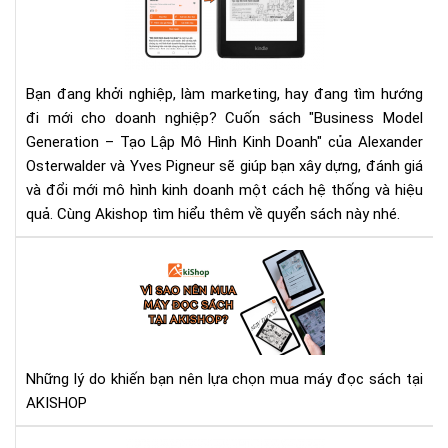
Lập
Mô
Hìn
Kin
Bạn đang khởi nghiệp, làm marketing, hay đang tìm hướng
Doa
đi mới cho doanh nghiệp? Cuốn sách "Business Model
Cu
Generation – Tạo Lập Mô Hình Kinh Doanh" của Alexander
sác
Osterwalder và Yves Pigneur sẽ giúp bạn xây dựng, đánh giá
gối
và đổi mới mô hình kinh doanh một cách hệ thống và hiệu
đầ
quả. Cùng Akishop tìm hiểu thêm về quyển sách này nhé.
giư
cho
Vì
nhà
sao
khở
nên
ngh
mu
má
đọ
Những lý do khiến bạn nên lựa chọn mua máy đọc sách tại
sác
AKISHOP
tại
AK