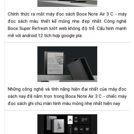
Bo
Not
Chính thức ra mắt máy đọc sách Boox Note Air 3 C - máy
Air
đọc sách màu thiết kế mỏng nhẹ đẹp nhất. Công nghệ
3
Boox Super Refresh lướt web không độ trễ. Cấu hình mạnh
C
-
mẽ với android 12 tích hợp google pla
Má
đọ
Not
sác
Air
ghi
3
chú
C
mà
-
hìn
Mọi
mà
cô
Những công nghệ và tính năng hiện đại nhất của máy đọc
mỏ
ngh
sách nay đã nằm trọn trong Boox Note Air 3 C - chiếc máy
nhẹ
hiệ
đọc sách ghi chú màn hình màu mỏng nhẹ nhất hiện nay
nhấ
đại
nhấ
Nh
tro
má
chi
đọ