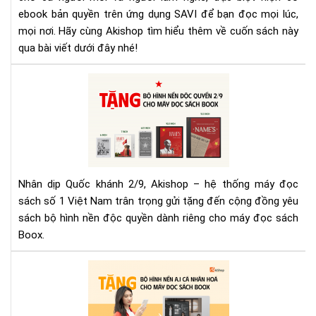
tự
ebook bản quyền trên ứng dụng SAVI để bạn đọc mọi lúc,
học
mọi nơi. Hãy cùng Akishop tìm hiểu thêm về cuốn sách này
thi
qua bài viết dưới đây nhé!
kế
bằn
Nh
AI
nga
bộ
hìn
nền
độ
quy
Nhân dịp Quốc khánh 2/9, Akishop – hệ thống máy đọc
mừ
sách số 1 Việt Nam trân trọng gửi tặng đến cộng đồng yêu
Qu
sách bộ hình nền độc quyền dành riêng cho máy đọc sách
khá
Boox.
2/9
từ
Aki
Aki
tặn
bộ
hìn