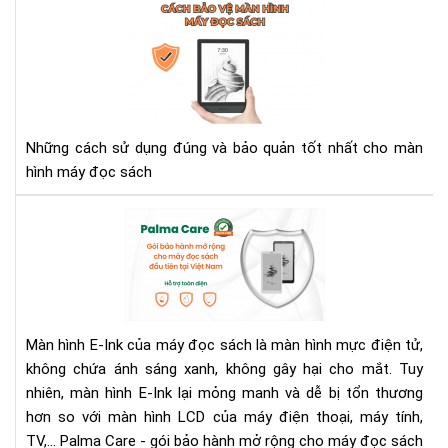
Cá
bảo
vệ
mà
hìn
má
đọ
Những cách sử dụng đúng và bảo quản tốt nhất cho màn
sác
hình máy đọc sách
Bả
Hà
Má
Đọ
Sác
Với
Màn hình E-Ink của máy đọc sách là màn hình mực điện tử,
Gói
không chứa ánh sáng xanh, không gây hại cho mắt. Tuy
Bả
nhiên, màn hình E-Ink lại mỏng manh và dễ bị tổn thương
Hà
Mở
hơn so với màn hình LCD của máy điện thoại, máy tính,
Rộ
TV,... Palma Care - gói bảo hành mở rộng cho máy đọc sách