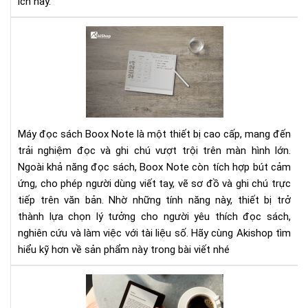
ích này.
Má
Đọ
Sác
Bo
Not
–
Trả
Máy đọc sách Boox Note là một thiết bị cao cấp, mang đến
Ng
trải nghiệm đọc và ghi chú vượt trội trên màn hình lớn.
Đọ
Ngoài khả năng đọc sách, Boox Note còn tích hợp bút cảm
&
ứng, cho phép người dùng viết tay, vẽ sơ đồ và ghi chú trực
Ghi
Ch
tiếp trên văn bản. Nhờ những tính năng này, thiết bị trở
Trê
thành lựa chọn lý tưởng cho người yêu thích đọc sách,
Mà
nghiên cứu và làm việc với tài liệu số. Hãy cùng Akishop tìm
Hìn
hiểu kỹ hơn về sản phẩm này trong bài viết nhé
Lớn
Má
đọ