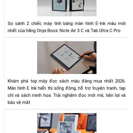
Air
đi
3
hiệ
C
tại
và
So sánh 2 chiếc máy tính bảng màn hình E-Ink màu mới
Tab
nhất của hãng Onyx Boox: Note Air 3 C và Tab Ultra C Pro
Ult
C
To
Pro
các
Nê
má
mu
đọ
má
sác
nào
mà
Khám phá top máy đọc sách màu đáng mua nhất 2026.
nên
Màn hình E Ink hiển thị sống động, hỗ trợ truyện tranh, tạp
mu
chí và sách minh họa. Trải nghiệm đọc mới mẻ, tiện lợi và
nhấ
bảo vệ mắt
202
Mà
hìn
E