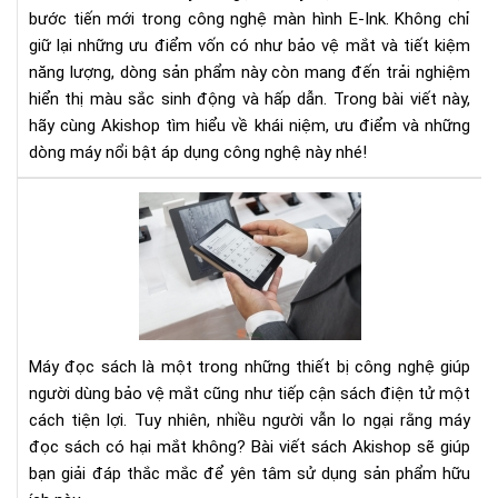
Sắc
bước tiến mới trong công nghệ màn hình E-Ink. Không chỉ
Nét
giữ lại những ưu điểm vốn có như bảo vệ mắt và tiết kiệm
Mà
năng lượng, dòng sản phẩm này còn mang đến trải nghiệm
Sắc
hiển thị màu sắc sinh động và hấp dẫn. Trong bài viết này,
Số
Độ
hãy cùng Akishop tìm hiểu về khái niệm, ưu điểm và những
dòng máy nổi bật áp dụng công nghệ này nhé!
Má
Đọ
Sác
Có
Hại
Mắ
Kh
Máy đọc sách là một trong những thiết bị công nghệ giúp
Nh
người dùng bảo vệ mắt cũng như tiếp cận sách điện tử một
Điề
cách tiện lợi. Tuy nhiên, nhiều người vẫn lo ngại rằng máy
Bạn
đọc sách có hại mắt không? Bài viết sách Akishop sẽ giúp
Cầ
Biế
bạn giải đáp thắc mắc để yên tâm sử dụng sản phẩm hữu