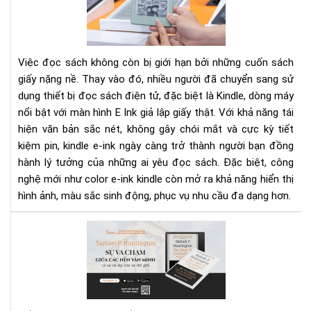
Ink
Kin
Cô
ngh
Việc đọc sách không còn bị giới hạn bởi những cuốn sách
đọ
giấy nặng nề. Thay vào đó, nhiều người đã chuyển sang sử
sác
dụng thiết bị đọc sách điện tử, đặc biệt là Kindle, dòng máy
tối
nổi bật với màn hình E Ink giả lập giấy thật. Với khả năng tái
ưu
cho
hiện văn bản sắc nét, không gây chói mắt và cực kỳ tiết
mắ
kiệm pin, kindle e-ink ngày càng trở thành người bạn đồng
của
hành lý tưởng của những ai yêu đọc sách. Đặc biệt, công
bạn
nghệ mới như color e-ink kindle còn mở ra khả năng hiển thị
hình ảnh, màu sắc sinh động, phục vụ nhu cầu đa dạng hơn.
"Sự
va
ch
giữ
các
nền