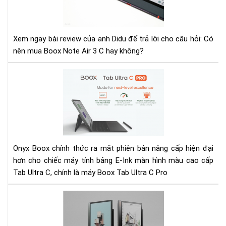
dụ
Not
Air
Xem ngay bài review của anh Didu để trả lời cho câu hỏi: Có
3
nên mua Boox Note Air 3 C hay không?
C:
Có
Ra
xứn
mắ
đá
Bo
để
Tab
nân
Ult
cấp
C
khô
Pro
Onyx Boox chính thức ra mắt phiên bản nâng cấp hiện đại
-
hơn cho chiếc máy tính bảng E-Ink màn hình màu cao cấp
Má
Tab Ultra C, chính là máy Boox Tab Ultra C Pro
đọ
sác
So
nha
sán
nhấ
Not
thờ