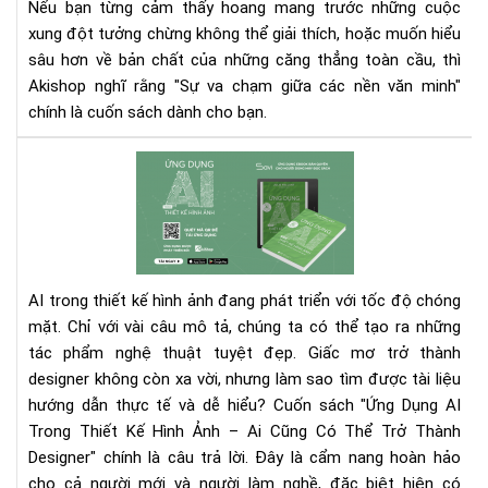
Nếu bạn từng cảm thấy hoang mang trước những cuộc
văn
xung đột tưởng chừng không thể giải thích, hoặc muốn hiểu
min
sâu hơn về bản chất của những căng thẳng toàn cầu, thì
eb
–
Akishop nghĩ rằng "Sự va chạm giữa các nền văn minh"
Khi
chính là cuốn sách dành cho bạn.
văn
hóa
Rev
địn
chi
hìn
tiết
xun
'Ứn
đột
Dụ
toà
AI
AI trong thiết kế hình ảnh đang phát triển với tốc độ chóng
cầu
Tr
mặt. Chỉ với vài câu mô tả, chúng ta có thể tạo ra những
Thi
tác phẩm nghệ thuật tuyệt đẹp. Giấc mơ trở thành
Kế
Hìn
designer không còn xa vời, nhưng làm sao tìm được tài liệu
Ảnh
hướng dẫn thực tế và dễ hiểu?
Cuốn sách "Ứng Dụng AI
–
Trong Thiết Kế Hình Ảnh – Ai Cũng Có Thể Trở Thành
Cẩ
Designer" chính là câu trả lời. Đây là cẩm nang hoàn hảo
nan
cho cả người mới và người làm nghề, đặc biệt hiện có