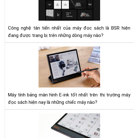
má
sác
mỏ
có
nhẹ
cô
nhấ
ngh
Công nghệ tân tiến nhất của máy đọc sách là BSR hiện
mà
đang được trang bị trên những dòng máy nào?
hìn
BS
To
tân
5
tiế
má
nhấ
tín
bản
E-
Ink
Máy tính bảng màn hình E-ink tốt nhất trên thị trường máy
tốt
đọc sách hiện nay là những chiếc máy nào?
nhấ
hiệ
Rev
nay
sau
khi
sử