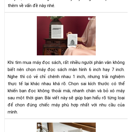
đời
thêm về vấn đề này nhé.
Nê
chọ
má
đọ
sác
mà
hìn
Khi tìm mua máy đọc sách, rất nhiều người phân vân không
6
biết nên chọn máy đọc sách màn hình 6 inch hay 7 inch.
inc
Nghe thì có vẻ chỉ chênh nhau 1 inch, nhưng trải nghiệm
hay
thực tế lại khác nhau khá rõ. Chọn sai kích thước có thể
7
inc
khiến bạn đọc không thoải mái, nhanh chán và bỏ xó máy
sau một thời gian. Bài viết này sẽ giúp bạn hiểu rõ từng loại
để chọn đúng chiếc máy phù hợp nhất với nhu cầu của
mình.
Má
đọ