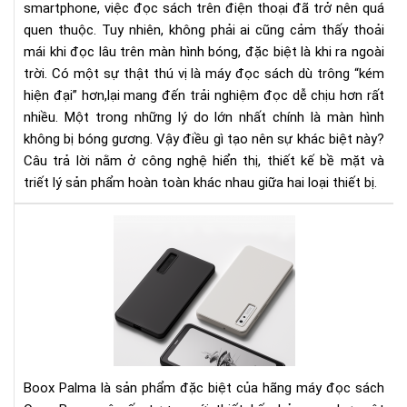
smartphone, việc đọc sách trên điện thoại đã trở nên quá
bị
quen thuộc. Tuy nhiên, không phải ai cũng cảm thấy thoải
bó
mái khi đọc lâu trên màn hình bóng, đặc biệt là khi ra ngoài
gư
như
trời. Có một sự thật thú vị là máy đọc sách dù trông “kém
điệ
hiện đại” hơn,lại mang đến trải nghiệm đọc dễ chịu hơn rất
tho
nhiều. Một trong những lý do lớn nhất chính là màn hình
không bị bóng gương. Vậy điều gì tạo nên sự khác biệt này?
Câu trả lời nằm ở công nghệ hiển thị, thiết kế bề mặt và
triết lý sản phẩm hoàn toàn khác nhau giữa hai loại thiết bị.
Điề
gì
khi
cho
má
đọ
sác
Bo
Pal
Boox Palma là sản phẩm đặc biệt của hãng máy đọc sách
đắt