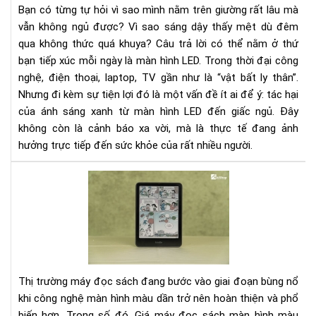
Bạn có từng tự hỏi vì sao mình nằm trên giường rất lâu mà
mà
vẫn không ngủ được? Vì sao sáng dậy thấy mệt dù đêm
hìn
qua không thức quá khuya? Câu trả lời có thể nằm ở thứ
LE
bạn tiếp xúc mỗi ngày là màn hình LED. Trong thời đại công
đế
giấ
nghệ, điện thoại, laptop, TV gần như là “vật bất ly thân”.
ngủ
Nhưng đi kèm sự tiện lợi đó là một vấn đề ít ai để ý: tác hại
-
của ánh sáng xanh từ màn hình LED đến giấc ngủ. Đây
Hiể
không còn là cảnh báo xa vời, mà là thực tế đang ảnh
đú
hưởng trực tiếp đến sức khỏe của rất nhiều người.
để
ngủ
Giá
ng
má
hơn
đọ
sác
mà
hìn
mà
Thị trường máy đọc sách đang bước vào giai đoạn bùng nổ
Kin
khi công nghệ màn hình màu dần trở nên hoàn thiện và phổ
Col
biến hơn. Trong số đó, Giá máy đọc sách màn hình màu