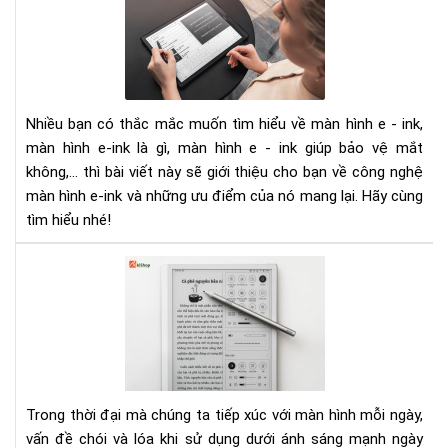
hìn
E-
ink
là
gì.
Nhiều bạn có thắc mắc muốn tìm hiểu về màn hình e - ink,
Nh
màn hình e-ink là gì, màn hình e - ink giúp bảo vệ mắt
điề
bạn
không,... thì bài viết này sẽ giới thiệu cho bạn về công nghệ
chư
màn hình e-ink và những ưu điểm của nó mang lại. Hãy cùng
biế
tìm hiểu nhé!
về
mà
Tại
hìn
sao
e-
mà
ink
hìn
E-
ink
kh
Trong thời đại mà chúng ta tiếp xúc với màn hình mỗi ngày,
bị
vấn đề chói và lóa khi sử dụng dưới ánh sáng mạnh ngày
lóa