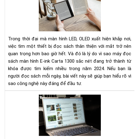
sác
mà
hìn
E-
ink
Trong thời đại mà màn hình LED, OLED xuất hiện khắp nơi,
Car
việc tìm một thiết bị đọc sách thân thiện với mắt trở nên
130
quan trọng hơn bao giờ hết. Và đó là lý do vì sao máy đọc
sắc
sách màn hình E-ink Carta 1300 sắc nét đang trở thành từ
nét
khóa được tìm kiếm nhiều trong năm 2024. Nếu bạn là
người đọc sách mỗi ngày, bài viết này sẽ giúp bạn hiểu rõ vì
sao công nghệ này đáng để đầu tư.
Tác
hại
của
ánh
sán
xan
từ