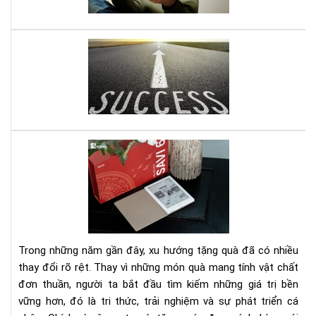
năn
đư
ghi
nhớ
Mở
do
ngh
nhỏ
đây
là
quy
Set
sác
quà
gối
tặn
đầ
má
giư
đọ
của
sác
bạn
kè
Trong những năm gần đây, xu hướng tặng quà đã có nhiều
gói
thay đổi rõ rệt. Thay vì những món quà mang tính vật chất
eb
đơn thuần, người ta bắt đầu tìm kiếm những giá trị bền
bản
vững hơn, đó là tri thức, trải nghiệm và sự phát triển cá
quy