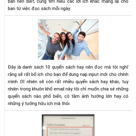
bạn nên biết, cùng tìm hiểu các lợi ích khác mang lại cho
tư
bạn từ việc đọc sách mỗi ngày
duy
phâ
10
tíc
cuố
sác
kh
phá
và
phá
Đây là danh sách 10 quyển sách hay nên đọc mà tôi nghĩ
tri
rằng sẽ rất bổ ích cho bạn để dung nạp input mới cho chính
bản
mình. Dĩ nhiên sẽ còn rất nhiều quyển sách hay khác, tuy
thâ
nhiên trong khuôn khổ email này tôi chỉ muốn chia sẻ những
bạn
nên
quyển sách nào phổ biến, có tầm ảnh hưởng lớn hay có
đọ
những ý tưởng hữu ích mà thôi
Hư
dẫn
sửa