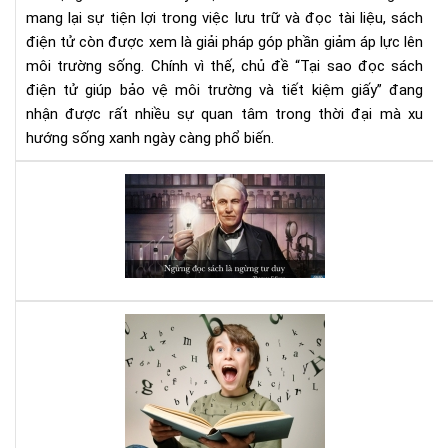
tiết
mang lại sự tiện lợi trong việc lưu trữ và đọc tài liệu, sách
kiệ
điện tử còn được xem là giải pháp góp phần giảm áp lực lên
giấ
môi trường sống. Chính vì thế, chủ đề “Tại sao đọc sách
điện tử giúp bảo vệ môi trường và tiết kiệm giấy” đang
nhận được rất nhiều sự quan tâm trong thời đại mà xu
hướng sống xanh ngày càng phổ biến.
Đọ
sác
đi,
và
bạn
sẽ
bất
Luy
ng
bộ
vì
não
nh
với
gì
sác
mìn
Kỹ
nhậ