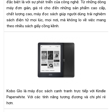
đặc biệt là với sự phát triển của công nghệ. Từ những dòng
đọ
máy đơn giản, giá rẻ cho đến những sản phẩm cao cấp,
sác
chất lượng cao, máy đọc sách giúp người dùng trải nghiệm
sách điện tử mọi lúc, mọi nơi, mà không lo về việc mang
theo nhiều sách giấy cồng kềnh.
Đá
giá
ko
glo
và
kin
pap
Kobo Glo là máy đọc sách cạnh tranh trực tiếp với Kindle
Paperwhite. Với các tính năng tương đương và chi phí rẻ
hơn.