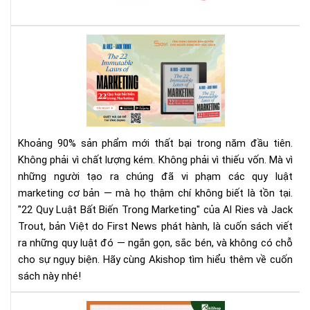
sác
giá
rẻ
Rev
nhấ
Sác
địn
22
bạn
Quy
phả
Luậ
biế
Bất
Biế
Khoảng 90% sản phẩm mới thất bại trong năm đầu tiên.
Tr
Không phải vì chất lượng kém. Không phải vì thiếu vốn. Mà vì
Mar
những người tạo ra chúng đã vi phạm các quy luật
|
marketing cơ bản — mà họ thậm chí không biết là tồn tại.
Tải
Eb
"22 Quy Luật Bất Biến Trong Marketing" của Al Ries và Jack
Bản
Trout, bản Việt do First News phát hành, là cuốn sách viết
Quy
ra những quy luật đó — ngắn gọn, sắc bén, và không có chỗ
Trê
cho sự ngụy biện. Hãy cùng Akishop tìm hiểu thêm về cuốn
Sav
sách này nhé!
Aki