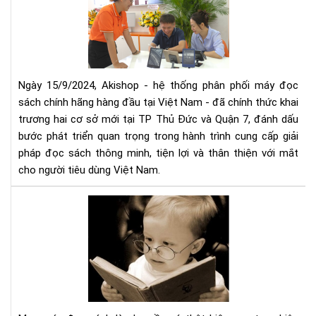
mở
thứ
rộn
5
hệ
thố
phâ
phố
Ngày 15/9/2024, Akishop - hệ thống phân phối máy đọc
má
sách chính hãng hàng đầu tại Việt Nam - đã chính thức khai
đọ
trương hai cơ sở mới tại TP Thủ Đức và Quận 7, đánh dấu
sác
bước phát triển quan trọng trong hành trình cung cấp giải
số
pháp đọc sách thông minh, tiện lợi và thân thiện với mắt
1
cho người tiêu dùng Việt Nam.
Việ
Na
Mu
với
má
2
đọ
cơ
sác
sở
cần
mới
tìm
tại
hiể
TP
nh
HC