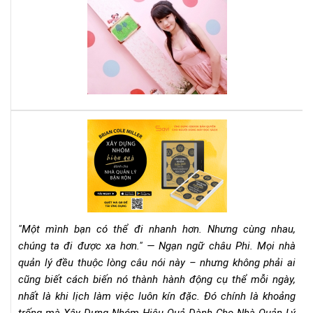
Cá
sác
tee
này
mu
thà
cô
phả
đọ
nga
quy
Rev
sác
Sác
này
"Xâ
Dự
Nh
Hiệ
Qu
"Một mình bạn có thể đi nhanh hơn. Nhưng cùng nhau,
Dà
chúng ta đi được xa hơn." — Ngạn ngữ châu Phi. Mọi nhà
Ch
quản lý đều thuộc lòng câu nói này – nhưng không phải ai
Nh
cũng biết cách biến nó thành hành động cụ thể mỗi ngày,
Qu
Lý
nhất là khi lịch làm việc luôn kín đặc. Đó chính là khoảng
Bận