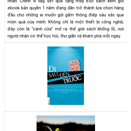
1
nhân. Chính vì vậy, set quà tặng máy đọc sách kèm gói
nă
ebook bản quyền 1 năm đang dần trở thành lựa chọn hàng
-
đầu cho những ai muốn gửi gắm thông điệp sâu sắc qua
Xu
món quà của mình. Không chỉ là một thiết bị công nghệ,
hư
đây còn là “cánh cửa” mở ra thế giới sách khổng lồ, nơi
quà
người nhận có thể học hỏi, thư giãn và khám phá mỗi ngày.
tặn
tri
Đi
thứ
sau
thờ
đế
đại
trư
số
-
Sác
hay
cho
ngư
mu
thà
Bạn
cô
tuổ