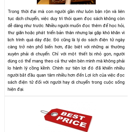
sác
điệ
Trong thời đại mà con người gần như luôn bận rộn và liên
tử
tục dịch chuyển, việc duy trì thói quen đọc sách không còn
đối
dễ dàng như trước. Nhiều người muốn đọc thêm để học hỏi,
với
thư giãn hoặc phát triển bản thân nhưng lại gặp khó khăn vì
ngư
hay
lịch trình quá dày đặc. Đó cũng là lý do sách điện tử ngày
di
càng trở nên phổ biến hơn, đặc biệt với những ai thường
chu
xuyên phải di chuyển. Chỉ với một thiết bị nhỏ gọn, người
dùng có thể mang theo cả thư viện bên mình mà không phải
lo hành lý cồng kềnh. Chính sự tiện lợi đó đã khiến nhiều
người bắt đầu quan tâm nhiều hơn đến Lợi ích của việc đọc
sách điện tử đối với người hay di chuyển trong cuộc sống
hiện đại.
Địa
chỉ
bán
má
đọ