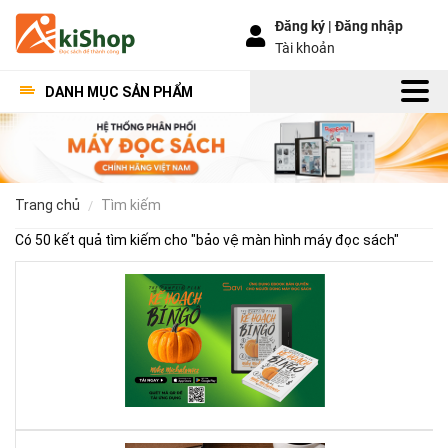
Đăng ký |
Đăng nhập
Tài khoản
DANH MỤC SẢN PHẨM
trang chủ
tìm kiếm
Có 50 kết quả tìm kiếm cho "
bảo vệ màn hình máy đọc sách
"
Kế
Ho
Bí
Ng
–
Khi
Mộ
Qu