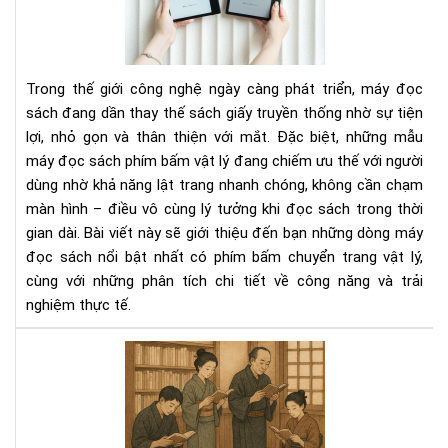
sác
có
phí
bấ
Trong thế giới công nghệ ngày càng phát triển, máy đọc
chu
sách đang dần thay thế sách giấy truyền thống nhờ sự tiện
tra
lợi, nhỏ gọn và thân thiện với mắt. Đặc biệt, những mẫu
vật
máy đọc sách phím bấm vật lý đang chiếm ưu thế với người
lý
dùng nhờ khả năng lật trang nhanh chóng, không cần chạm
màn hình – điều vô cùng lý tưởng khi đọc sách trong thời
gian dài. Bài viết này sẽ giới thiệu đến bạn những dòng máy
đọc sách nổi bật nhất có phím bấm chuyển trang vật lý,
cùng với những phân tích chi tiết về công năng và trải
nghiệm thực tế.
Văn
hóa
đọ
sác
của