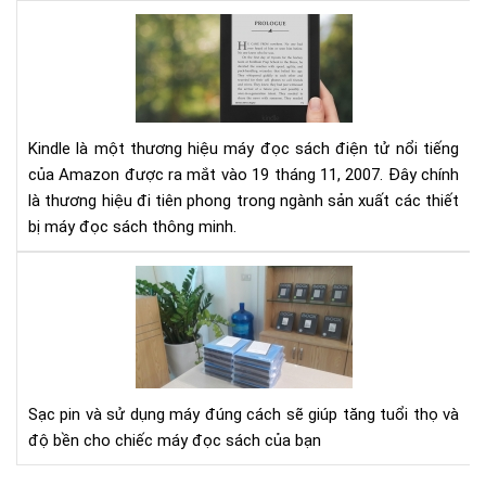
Đá
giá
má
đọ
sác
Kin
Kindle là một thương hiệu máy đọc sách điện tử nổi tiếng
của Amazon được ra mắt vào 19 tháng 11, 2007. Đây chính
là thương hiệu đi tiên phong trong ngành sản xuất các thiết
bị máy đọc sách thông minh.
Hư
dẫn
sạc
pin
cho
má
Sạc pin và sử dụng máy đúng cách sẽ giúp tăng tuổi thọ và
đọ
độ bền cho chiếc máy đọc sách của bạn
sác
Kin