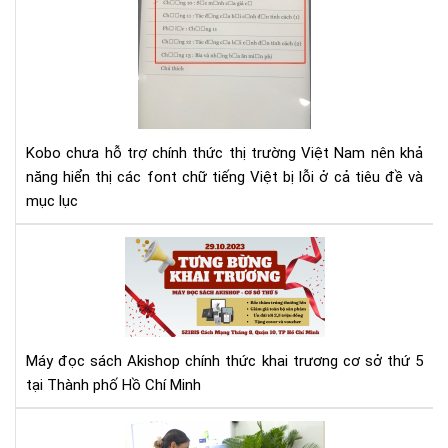
lỗi
fon
tiế
Việ
cho
Ko
Kobo chưa hỗ trợ chính thức thị trường Việt Nam nên khả
năng hiển thị các font chữ tiếng Việt bị lỗi ở cả tiêu đề và
mục lục
Má
đọ
sác
Aki
tưn
bừ
Máy đọc sách Akishop chính thức khai trương cơ sở thứ 5
kha
tại Thành phố Hồ Chí Minh
trư
cơ
Aki
sở