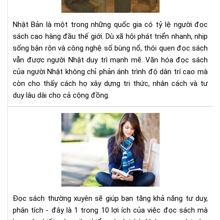
ngư
Nhậ
Nhật Bản là một trong những quốc gia có tỷ lệ người đọc
–
sách cao hàng đầu thế giới. Dù xã hội phát triển nhanh, nhịp
Nề
sống bận rộn và công nghệ số bùng nổ, thói quen đọc sách
tản
vẫn được người Nhật duy trì mạnh mẽ. Văn hóa đọc sách
tri
thứ
của người Nhật không chỉ phản ánh trình độ dân trí cao mà
tạo
còn cho thấy cách họ xây dựng tri thức, nhân cách và tư
nên
duy lâu dài cho cả cộng đồng.
xã
hội
Đọ
bền
sác
vữn
thư
xuy
sẽ
giú
bạn
tăn
Đọc sách thường xuyên sẽ giúp bạn tăng khả năng tư duy,
khả
phân tích - đây là 1 trong 10 lợi ích của việc đọc sách mà
năn