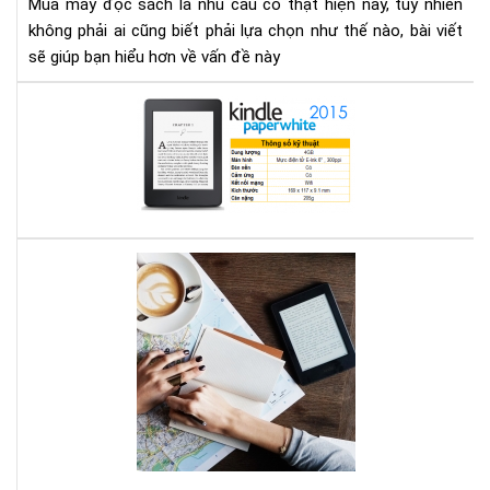
Mua máy đọc sách là nhu cầu có thật hiện nay, tuy nhiên
gì
không phải ai cũng biết phải lựa chọn như thế nào, bài viết
cho
sẽ giúp bạn hiểu hơn về vấn đề này
thí
hợp
Địa
chỉ
mu
má
đọ
sác
ở
Bạn
Hà
mê
Nội
đọ
sác
vậy
bạn
biế
má
đọ
sác