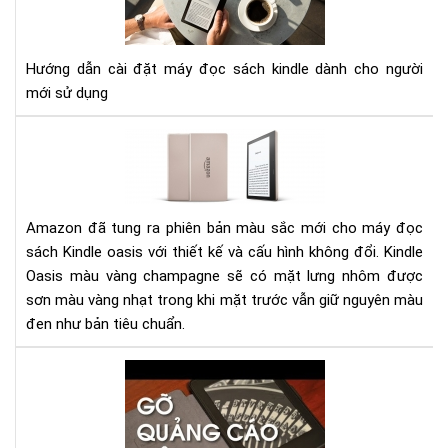
ĐẶ
MÁ
ĐỌ
Hướng dẫn cài đặt máy đọc sách kindle dành cho người
SÁ
mới sử dụng
KIN
Đá
giá
má
đọ
sác
Amazon đã tung ra phiên bản màu sắc mới cho máy đọc
Kin
sách Kindle oasis với thiết kế và cấu hình không đổi. Kindle
Oas
Oasis màu vàng champagne sẽ có mặt lưng nhôm được
phi
sơn màu vàng nhạt trong khi mặt trước vẫn giữ nguyên màu
bản
đen như bản tiêu chuẩn.
mà
vàn
Hư
ch
dẫn
gỡ
bỏ