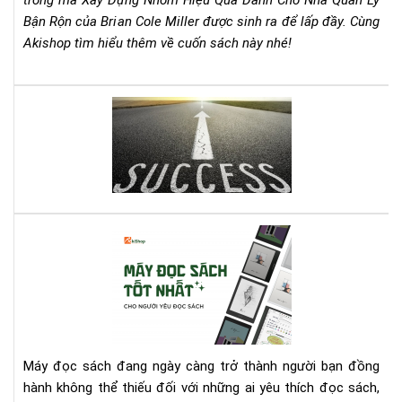
trống mà Xây Dựng Nhóm Hiệu Quả Dành Cho Nhà Quản Lý
Rộn
Bận Rộn của Brian Cole Miller được sinh ra để lấp đầy. Cùng
–
Akishop tìm hiểu thêm về cuốn sách này nhé!
Bri
Col
Mill
Lên
Cẩ
dây
Na
cót
Th
tin
Chi
thầ
Ch
với
Mọi
quy
Nh
Cá
sác
Qu
má
này
Lý
đọ
bạn
sác
nhé
tốt
nhấ
cho
Máy đọc sách đang ngày càng trở thành người bạn đồng
ngư
hành không thể thiếu đối với những ai yêu thích đọc sách,
yêu