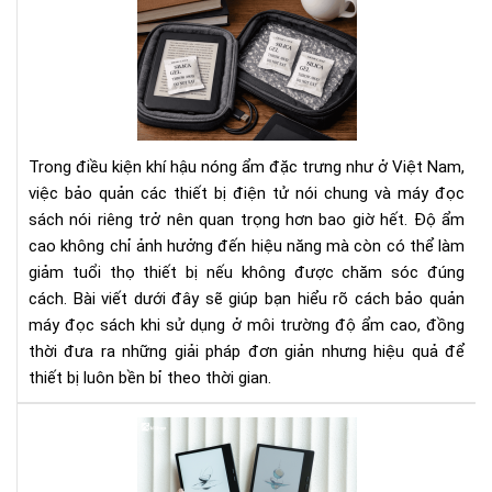
Cá
Bí
bảo
Ng
quả
Tha
má
Đổi
đọ
Cá
sác
Bạn
khi
Nhì
Trong điều kiện khí hậu nóng ẩm đặc trưng như ở Việt Nam,
sử
Nh
việc bảo quản các thiết bị điện tử nói chung và máy đọc
dụ
Do
sách nói riêng trở nên quan trọng hơn bao giờ hết. Độ ẩm
ở
Ngh
cao không chỉ ảnh hưởng đến hiệu năng mà còn có thể làm
môi
trư
giảm tuổi thọ thiết bị nếu không được chăm sóc đúng
độ
cách. Bài viết dưới đây sẽ giúp bạn hiểu rõ cách bảo quản
ẩm
máy đọc sách khi sử dụng ở môi trường độ ẩm cao, đồng
cao
thời đưa ra những giải pháp đơn giản nhưng hiệu quả để
thiết bị luôn bền bỉ theo thời gian.
To
má
đọ