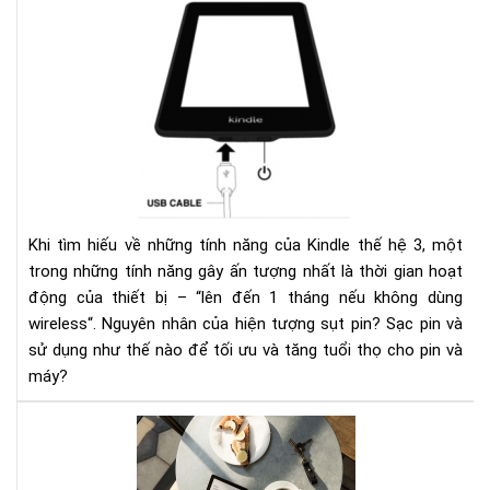
Ngu
nhâ
của
hiệ
tượ
sụt
pin
nha
ở
kin
Khi tìm hiếu về những tính năng của Kindle thế hệ 3, một
và
trong những tính năng gây ấn tượng nhất là thời gian hoạt
các
động của thiết bị – “lên đến 1 tháng nếu không dùng
khắ
wireless“. Nguyên nhân của hiện tượng sụt pin? Sạc pin và
phụ
sử dụng như thế nào để tối ưu và tăng tuổi thọ cho pin và
máy?
HƯ
DẪ
CÀI