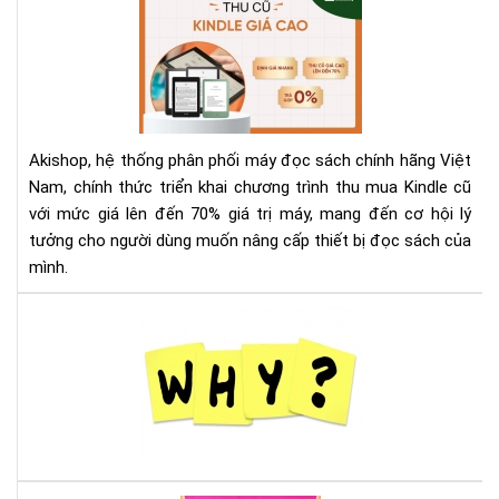
Th
Mu
Kin
Cũ
Với
Giá
Akishop, hệ thống phân phối máy đọc sách chính hãng Việt
Lên
Nam, chính thức triển khai chương trình thu mua Kindle cũ
Đế
với mức giá lên đến 70% giá trị máy, mang đến cơ hội lý
70
tưởng cho người dùng muốn nâng cấp thiết bị đọc sách của
—
Cơ
mình.
Hội
Và
Tại
Để
sao
Nâ
nên
Cấ
mu
Má
má
Đọ
đọ
Sác
sác
Ko