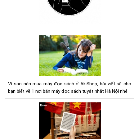
má
đọ
sác
Ko
với
Com
Vì
sao
nên
mu
má
đọ
sác
Vì sao nên mua máy đọc sách ở AkiShop, bài viết sẽ cho
ở
bạn biết về 1 nơi bán máy đọc sách tuyệt nhất Hà Nội nhé
Aki
Lợi
ích
của
việ
đọ