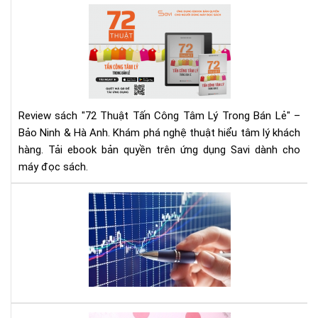
Ng
72
Hô
Thu
Nay
Tấn
Cô
Tâ
Lý
Tr
Review sách "72 Thuật Tấn Công Tâm Lý Trong Bán Lẻ" –
Bán
Bảo Ninh & Hà Anh. Khám phá nghệ thuật hiểu tâm lý khách
Lẻ
hàng. Tải ebook bản quyền trên ứng dụng Savi dành cho
|
máy đọc sách.
Rev
Chi
Tiế
Mu
&
đầ
Tải
tư
Eb
cổ
phi
hãy
đọ
quy