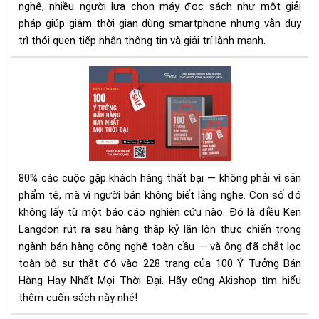
nghệ, nhiều người lựa chọn máy đọc sách như một giải
pháp giúp giảm thời gian dùng smartphone nhưng vẫn duy
trì thói quen tiếp nhận thông tin và giải trí lành mạnh.
100
Ý
Tư
Bán
Hà
Hay
Nhấ
80% các cuộc gặp khách hàng thất bại — không phải vì sản
Mọi
phẩm tệ, mà vì người bán không biết lắng nghe.
Con số đó
Thờ
không lấy từ một báo cáo nghiên cứu nào. Đó là điều Ken
Đại
Langdon rút ra sau hàng thập kỷ lăn lộn thực chiến trong
–
Rev
ngành bán hàng công nghệ toàn cầu — và ông đã chắt lọc
Sác
toàn bộ sự thật đó vào 228 trang của 100 Ý Tưởng Bán
&
Hàng Hay Nhất Mọi Thời Đại. Hãy cũng Akishop tìm hiểu
Tải
thêm cuốn sách này nhé!
Eb