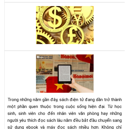
Lời
thú
tội
của
mộ
sát
thủ
kin
Tại
tế,
sao
sác
đọ
gối
sác
đầ
điệ
cho
tử
ngư
giú
mê
Trong những năm gần đây, sách điện tử đang dần trở thành
bảo
thờ
một phần quen thuộc trong cuộc sống hiện đại. Từ học
vệ
sự
sinh, sinh viên cho đến nhân viên văn phòng hay những
môi
người yêu thích đọc sách lâu năm đều bắt đầu chuyển sang
trư
và
sử dụng ebook và máy đọc sách nhiều hơn. Không chỉ