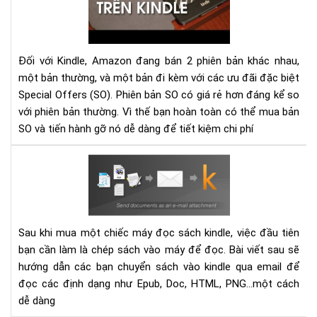
qu
cáo
(Sp
Off
Đối với Kindle, Amazon đang bán 2 phiên bản khác nhau,
trê
một bản thường, và một bản đi kèm với các ưu đãi đặc biệt
má
Special Offers (SO). Phiên bản SO có giá rẻ hơn đáng kể so
đọ
với phiên bản thường. Vì thế bạn hoàn toàn có thể mua bản
sác
SO và tiến hành gỡ nó dễ dàng để tiết kiệm chi phí
Kin
dễ
Hư
dà
dẫn
gửi
sác
vào
Sau khi mua một chiếc máy đọc sách kindle, việc đầu tiên
các
bạn cần làm là chép sách vào máy để đọc. Bài viết sau sẽ
thi
hướng dẫn các bạn chuyển sách vào kindle qua email để
bị
đọc các định dạng như Epub, Doc, HTML, PNG...một cách
Kin
dễ dàng
bằn
Ema