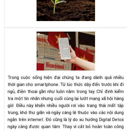
tee
đây
là
sác
của
bạn
Dig
Det
Cá
cai
ngh
sma
bằn
Trong cuộc sống hiện đại chúng ta đang dành quá nhiều
má
thời gian cho smartphone. Từ lúc thức dậy đến trước khi đi
đọ
ngủ, điện thoại gần như luôn nằm trong tay. Chỉ định kiểm
sác
tra một tin nhắn nhưng cuối cùng lại lướt mạng xã hội hàng
giờ. Điều này khiến nhiều người rơi vào trạng thái mất tập
trung, khó thư giãn và ngày càng lệ thuộc vào các nội dung
ngắn trên internet. Đó cũng là lý do xu hướng Digital Detox
ngày càng được quan tâm. Thay vì cắt bỏ hoàn toàn công