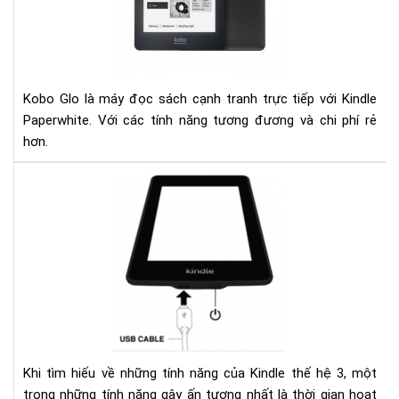
kin
pap
Kobo Glo là máy đọc sách cạnh tranh trực tiếp với Kindle
Paperwhite. Với các tính năng tương đương và chi phí rẻ
hơn.
Ngu
nhâ
của
hiệ
tượ
sụt
pin
nha
ở
kin
Khi tìm hiếu về những tính năng của Kindle thế hệ 3, một
và
trong những tính năng gây ấn tượng nhất là thời gian hoạt
các