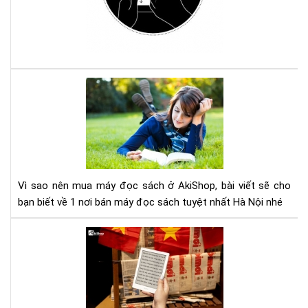
má
đọ
sác
Ko
với
Com
Vì
sao
nên
mu
má
đọ
sác
Vì sao nên mua máy đọc sách ở AkiShop, bài viết sẽ cho
ở
bạn biết về 1 nơi bán máy đọc sách tuyệt nhất Hà Nội nhé
Aki
Lợi
ích
của
việ
đọ