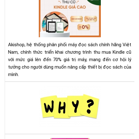
Th
Mu
Kin
Cũ
Với
Giá
Akishop, hệ thống phân phối máy đọc sách chính hãng Việt
Lên
Nam, chính thức triển khai chương trình thu mua Kindle cũ
Đế
với mức giá lên đến 70% giá trị máy, mang đến cơ hội lý
70
tưởng cho người dùng muốn nâng cấp thiết bị đọc sách của
—
Cơ
mình.
Hội
Và
Tại
Để
sao
Nâ
nên
Cấ
mu
Má
má
Đọ
đọ
Sác
sác
Ko