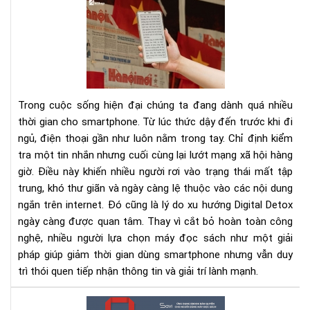
Dig
Det
Cá
cai
ngh
sma
bằn
Trong cuộc sống hiện đại chúng ta đang dành quá nhiều
má
thời gian cho smartphone. Từ lúc thức dậy đến trước khi đi
đọ
ngủ, điện thoại gần như luôn nằm trong tay. Chỉ định kiểm
sác
tra một tin nhắn nhưng cuối cùng lại lướt mạng xã hội hàng
giờ. Điều này khiến nhiều người rơi vào trạng thái mất tập
trung, khó thư giãn và ngày càng lệ thuộc vào các nội dung
ngắn trên internet. Đó cũng là lý do xu hướng Digital Detox
ngày càng được quan tâm. Thay vì cắt bỏ hoàn toàn công
nghệ, nhiều người lựa chọn máy đọc sách như một giải
pháp giúp giảm thời gian dùng smartphone nhưng vẫn duy
trì thói quen tiếp nhận thông tin và giải trí lành mạnh.
100