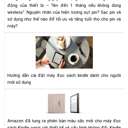
động của thiết bị – “lên đến 1 tháng nếu không dùng
khắ
wireless“. Nguyên nhân của hiện tượng sụt pin? Sạc pin và
phụ
sử dụng như thế nào để tối ưu và tăng tuổi thọ cho pin và
máy?
HƯ
DẪ
CÀI
ĐẶ
MÁ
ĐỌ
Hướng dẫn cài đặt máy đọc sách kindle dành cho người
SÁ
mới sử dụng
KIN
Đá
giá
má
đọ
sác
Amazon đã tung ra phiên bản màu sắc mới cho máy đọc
Kin
sách Kindle oasis với thiết kế và cấu hình không đổi. Kindle