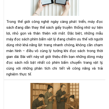
sác
có
phí
bấ
Trong thế giới công nghệ ngày càng phát triển, máy đọc
chu
sách đang dần thay thế sách giấy truyền thống nhờ sự tiện
tra
lợi, nhỏ gọn và thân thiện với mắt. Đặc biệt, những mẫu
vật
máy đọc sách phím bấm vật lý đang chiếm ưu thế với người
lý
dùng nhờ khả năng lật trang nhanh chóng, không cần chạm
màn hình – điều vô cùng lý tưởng khi đọc sách trong thời
gian dài. Bài viết này sẽ giới thiệu đến bạn những dòng máy
đọc sách nổi bật nhất có phím bấm chuyển trang vật lý,
cùng với những phân tích chi tiết về công năng và trải
nghiệm thực tế.
Văn
hóa
đọ
sác
của