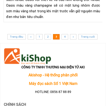
Oas
Oasis màu vàng champagne sẽ có mặt lưng nhôm được
phi
sơn màu vàng nhạt trong khi mặt trước vẫn giữ nguyên màu
bản
đen như bản tiêu chuẩn.
mà
vàn
ch
Trang đầu
«
1
2
3
4
»
Trang cuối
CÔNG TY TNHH THƯƠNG MẠI ĐIỆN TỬ AKI
Akishop - Hệ thống phân phối
Máy đọc sách Số 1 Việt Nam
HOTLINE: 0856 87 88 89
CHÍNH SÁCH