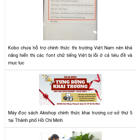
lỗi
fon
tiế
Việ
cho
Ko
Kobo chưa hỗ trợ chính thức thị trường Việt Nam nên khả
năng hiển thị các font chữ tiếng Việt bị lỗi ở cả tiêu đề và
mục lục
Má
đọ
sác
Aki
tưn
bừ
Máy đọc sách Akishop chính thức khai trương cơ sở thứ 5
kha
tại Thành phố Hồ Chí Minh
trư
cơ
Aki
sở