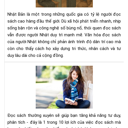
ngư
Nhậ
Nhật Bản là một trong những quốc gia có tỷ lệ người đọc
–
sách cao hàng đầu thế giới. Dù xã hội phát triển nhanh, nhịp
Nề
sống bận rộn và công nghệ số bùng nổ, thói quen đọc sách
tản
vẫn được người Nhật duy trì mạnh mẽ. Văn hóa đọc sách
tri
thứ
của người Nhật không chỉ phản ánh trình độ dân trí cao mà
tạo
còn cho thấy cách họ xây dựng tri thức, nhân cách và tư
nên
duy lâu dài cho cả cộng đồng.
xã
hội
Đọ
bền
sác
vữn
thư
xuy
sẽ
giú
bạn
tăn
Đọc sách thường xuyên sẽ giúp bạn tăng khả năng tư duy,
khả
phân tích - đây là 1 trong 10 lợi ích của việc đọc sách mà
năn