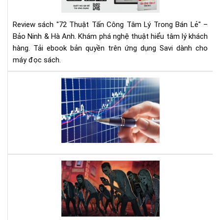
Lý
Tr
Review sách "72 Thuật Tấn Công Tâm Lý Trong Bán Lẻ" –
Bán
Bảo Ninh & Hà Anh. Khám phá nghệ thuật hiểu tâm lý khách
Lẻ
hàng. Tải ebook bản quyền trên ứng dụng Savi dành cho
|
máy đọc sách.
Rev
Chi
Tiế
Mu
&
đầ
Tải
tư
Eb
cổ
phi
hãy
đọ
quy
Nh
sác
thứ
này
xã
hội
mộ
các