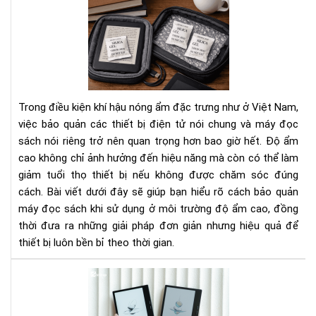
Cá
Bí
bảo
Ng
quả
Tha
má
Đổi
đọ
Cá
sác
Bạn
khi
Nhì
Trong điều kiện khí hậu nóng ẩm đặc trưng như ở Việt Nam,
sử
Nh
việc bảo quản các thiết bị điện tử nói chung và máy đọc
dụ
Do
sách nói riêng trở nên quan trọng hơn bao giờ hết. Độ ẩm
ở
Ngh
cao không chỉ ảnh hưởng đến hiệu năng mà còn có thể làm
môi
trư
giảm tuổi thọ thiết bị nếu không được chăm sóc đúng
độ
cách. Bài viết dưới đây sẽ giúp bạn hiểu rõ cách bảo quản
ẩm
máy đọc sách khi sử dụng ở môi trường độ ẩm cao, đồng
cao
thời đưa ra những giải pháp đơn giản nhưng hiệu quả để
thiết bị luôn bền bỉ theo thời gian.
To
má
đọ