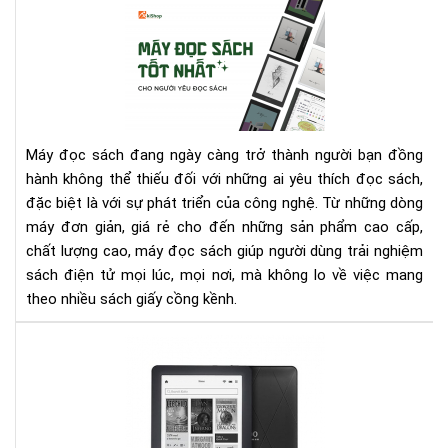
Nh
Cá
sác
Qu
má
này
Lý
đọ
bạn
sác
nhé
tốt
nhấ
cho
Máy đọc sách đang ngày càng trở thành người bạn đồng
ngư
hành không thể thiếu đối với những ai yêu thích đọc sách,
yêu
đặc biệt là với sự phát triển của công nghệ. Từ những dòng
đọ
máy đơn giản, giá rẻ cho đến những sản phẩm cao cấp,
sác
chất lượng cao, máy đọc sách giúp người dùng trải nghiệm
sách điện tử mọi lúc, mọi nơi, mà không lo về việc mang
theo nhiều sách giấy cồng kềnh.
Đá
giá
ko
glo
và