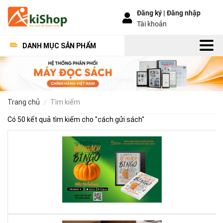
Đăng ký |
Đăng nhập
Tài khoản
DANH MỤC SẢN PHẨM
trang chủ
tìm kiếm
Có 50 kết quả tìm kiếm cho "
cách gửi sách
"
Kế
Ho
Bí
Ng
–
Khi
Mộ
Qu