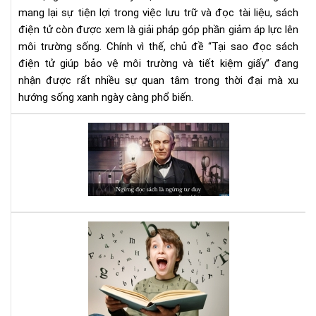
tiết
mang lại sự tiện lợi trong việc lưu trữ và đọc tài liệu, sách
kiệ
điện tử còn được xem là giải pháp góp phần giảm áp lực lên
giấ
môi trường sống. Chính vì thế, chủ đề “Tại sao đọc sách
điện tử giúp bảo vệ môi trường và tiết kiệm giấy” đang
nhận được rất nhiều sự quan tâm trong thời đại mà xu
hướng sống xanh ngày càng phổ biến.
Đọ
sác
đi,
và
bạn
sẽ
bất
Luy
ng
bộ
vì
não
nh
với
gì
sác
mìn
Kỹ
nhậ