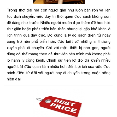
sác
điệ
Trong thời đại mà con người gần như luôn bận rộn và liên
tử
tục dịch chuyển, việc duy trì thói quen đọc sách không còn
đối
dễ dàng như trước. Nhiều người muốn đọc thêm để học hỏi,
với
thư giãn hoặc phát triển bản thân nhưng lại gặp khó khăn vì
ngư
hay
lịch trình quá dày đặc. Đó cũng là lý do sách điện tử ngày
di
càng trở nên phổ biến hơn, đặc biệt với những ai thường
chu
xuyên phải di chuyển. Chỉ với một thiết bị nhỏ gọn, người
dùng có thể mang theo cả thư viện bên mình mà không phải
lo hành lý cồng kềnh. Chính sự tiện lợi đó đã khiến nhiều
người bắt đầu quan tâm nhiều hơn đến Lợi ích của việc đọc
sách điện tử đối với người hay di chuyển trong cuộc sống
hiện đại.
Địa
chỉ
bán
má
đọ