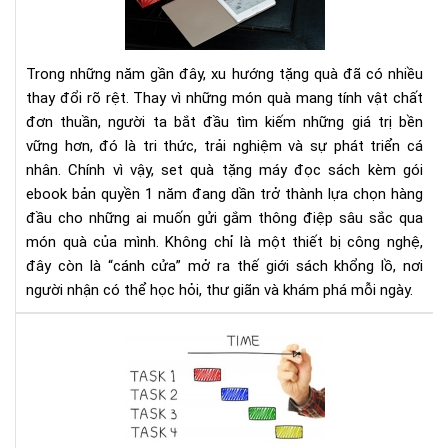
giư
đọ
của
sác
bạn
kè
Trong những năm gần đây, xu hướng tặng quà đã có nhiều
gói
thay đổi rõ rệt. Thay vì những món quà mang tính vật chất
eb
đơn thuần, người ta bắt đầu tìm kiếm những giá trị bền
bản
vững hơn, đó là tri thức, trải nghiệm và sự phát triển cá
quy
1
nhân. Chính vì vậy, set quà tặng máy đọc sách kèm gói
nă
ebook bản quyền 1 năm đang dần trở thành lựa chọn hàng
-
đầu cho những ai muốn gửi gắm thông điệp sâu sắc qua
Xu
món quà của mình. Không chỉ là một thiết bị công nghệ,
hư
đây còn là “cánh cửa” mở ra thế giới sách khổng lồ, nơi
quà
người nhận có thể học hỏi, thư giãn và khám phá mỗi ngày.
tặn
tri
Ho
thứ
thà
thờ
mọi
đại
việ
số
dễ
dà