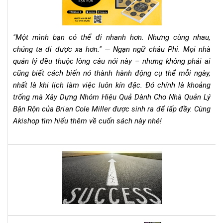
vượ
Nh
qua
Hiệ
nó
Qu
"Một mình bạn có thể đi nhanh hơn. Nhưng cùng nhau,
Dà
chúng ta đi được xa hơn." — Ngạn ngữ châu Phi. Mọi nhà
Ch
quản lý đều thuộc lòng câu nói này – nhưng không phải ai
Nh
cũng biết cách biến nó thành hành động cụ thể mỗi ngày,
Qu
Lý
nhất là khi lịch làm việc luôn kín đặc. Đó chính là khoảng
Bận
trống mà Xây Dựng Nhóm Hiệu Quả Dành Cho Nhà Quản Lý
Rộn
Bận Rộn của Brian Cole Miller được sinh ra để lấp đầy. Cùng
–
Akishop tìm hiểu thêm về cuốn sách này nhé!
Bri
Col
Mill
Lên
Cẩ
dây
Na
cót
Th
tin
Chi
thầ
Ch
với
Mọi
quy