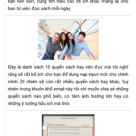
bạn nên biết, cùng tìm hiểu các lợi ích khác mang lại cho
tư
bạn từ việc đọc sách mỗi ngày
duy
phâ
10
tíc
cuố
sác
kh
phá
và
phá
Đây là danh sách 10 quyển sách hay nên đọc mà tôi nghĩ
tri
rằng sẽ rất bổ ích cho bạn để dung nạp input mới cho chính
bản
mình. Dĩ nhiên sẽ còn rất nhiều quyển sách hay khác, tuy
thâ
nhiên trong khuôn khổ email này tôi chỉ muốn chia sẻ những
bạn
nên
quyển sách nào phổ biến, có tầm ảnh hưởng lớn hay có
đọ
những ý tưởng hữu ích mà thôi
Hư
dẫn
sửa