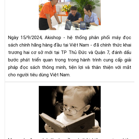
mở
thứ
rộn
5
hệ
thố
phâ
phố
Ngày 15/9/2024, Akishop - hệ thống phân phối máy đọc
má
sách chính hãng hàng đầu tại Việt Nam - đã chính thức khai
đọ
trương hai cơ sở mới tại TP Thủ Đức và Quận 7, đánh dấu
sác
bước phát triển quan trọng trong hành trình cung cấp giải
số
pháp đọc sách thông minh, tiện lợi và thân thiện với mắt
1
cho người tiêu dùng Việt Nam.
Việ
Na
Mu
với
má
2
đọ
cơ
sác
sở
cần
mới
tìm
tại
hiể
TP
nh
HC