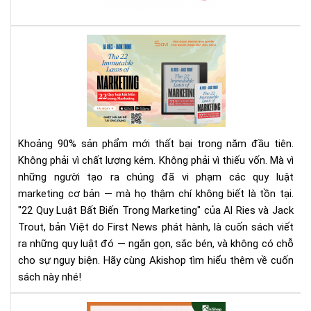
sác
giá
rẻ
Rev
nhấ
Sác
địn
22
bạn
Quy
phả
Luậ
biế
Bất
Biế
Khoảng 90% sản phẩm mới thất bại trong năm đầu tiên.
Tr
Không phải vì chất lượng kém. Không phải vì thiếu vốn. Mà vì
Mar
những người tạo ra chúng đã vi phạm các quy luật
|
marketing cơ bản — mà họ thậm chí không biết là tồn tại.
Tải
Eb
"22 Quy Luật Bất Biến Trong Marketing" của Al Ries và Jack
Bản
Trout, bản Việt do First News phát hành, là cuốn sách viết
Quy
ra những quy luật đó — ngắn gọn, sắc bén, và không có chỗ
Trê
cho sự ngụy biện. Hãy cùng Akishop tìm hiểu thêm về cuốn
Sav
sách này nhé!
Aki