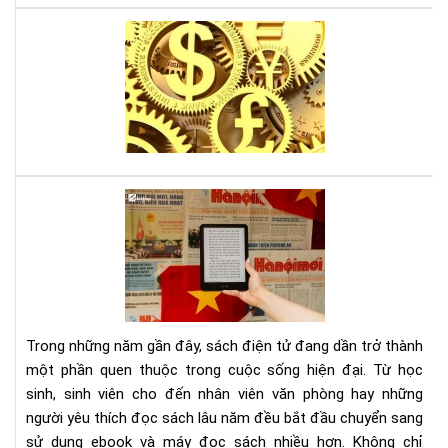
Lời
thú
tội
của
mộ
sát
thủ
kin
Tại
tế,
sao
sác
đọ
gối
sác
đầ
điệ
cho
tử
ngư
giú
mê
Trong những năm gần đây, sách điện tử đang dần trở thành
bảo
thờ
một phần quen thuộc trong cuộc sống hiện đại. Từ học
vệ
sự
sinh, sinh viên cho đến nhân viên văn phòng hay những
môi
người yêu thích đọc sách lâu năm đều bắt đầu chuyển sang
trư
và
sử dụng ebook và máy đọc sách nhiều hơn. Không chỉ