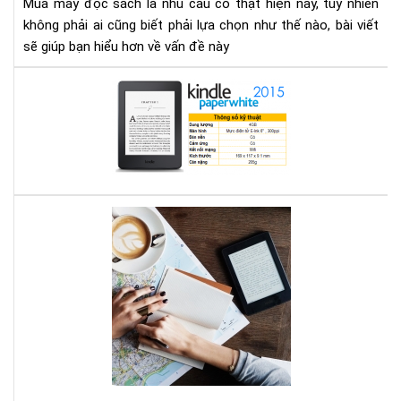
Mua máy đọc sách là nhu cầu có thật hiện nay, tuy nhiên
gì
không phải ai cũng biết phải lựa chọn như thế nào, bài viết
cho
sẽ giúp bạn hiểu hơn về vấn đề này
thí
hợp
Địa
chỉ
mu
má
đọ
sác
ở
Bạn
Hà
mê
Nội
đọ
sác
vậy
bạn
biế
má
đọ
sác