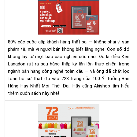
Ý
Tư
Bán
Hà
Hay
Nhấ
80% các cuộc gặp khách hàng thất bại — không phải vì sản
Mọi
phẩm tệ, mà vì người bán không biết lắng nghe.
Con số đó
Thờ
không lấy từ một báo cáo nghiên cứu nào. Đó là điều Ken
Đại
Langdon rút ra sau hàng thập kỷ lăn lộn thực chiến trong
–
Rev
ngành bán hàng công nghệ toàn cầu — và ông đã chắt lọc
Sác
toàn bộ sự thật đó vào 228 trang của 100 Ý Tưởng Bán
&
Hàng Hay Nhất Mọi Thời Đại. Hãy cũng Akishop tìm hiểu
Tải
thêm cuốn sách này nhé!
Eb
Ng
72
Hô
Thu
Nay
Tấn
Cô
Tâ