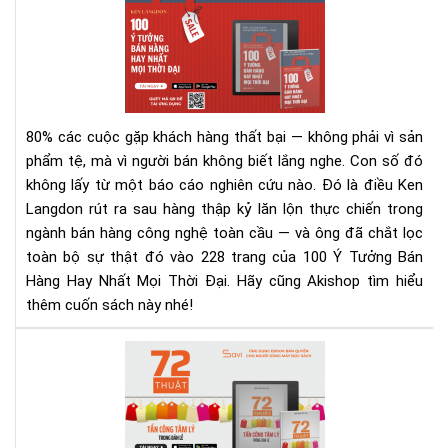
Ý
Tư
Bán
Hà
Hay
Nhấ
80% các cuộc gặp khách hàng thất bại — không phải vì sản
Mọi
phẩm tệ, mà vì người bán không biết lắng nghe.
Con số đó
Thờ
không lấy từ một báo cáo nghiên cứu nào. Đó là điều Ken
Đại
Langdon rút ra sau hàng thập kỷ lăn lộn thực chiến trong
–
Rev
ngành bán hàng công nghệ toàn cầu — và ông đã chắt lọc
Sác
toàn bộ sự thật đó vào 228 trang của 100 Ý Tưởng Bán
&
Hàng Hay Nhất Mọi Thời Đại. Hãy cũng Akishop tìm hiểu
Tải
thêm cuốn sách này nhé!
Eb
Ng
72
Hô
Thu
Nay
Tấn
Cô
Tâ