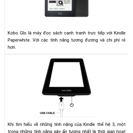
kin
pap
Kobo Glo là máy đọc sách cạnh tranh trực tiếp với Kindle
Paperwhite. Với các tính năng tương đương và chi phí rẻ
hơn.
Ngu
nhâ
của
hiệ
tượ
sụt
pin
nha
ở
kin
Khi tìm hiếu về những tính năng của Kindle thế hệ 3, một
và
trong những tính năng gây ấn tượng nhất là thời gian hoạt
các