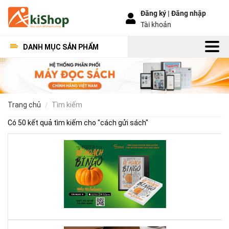
Đăng ký |
Đăng nhập
Tài khoản
DANH MỤC SẢN PHẨM
trang chủ
tìm kiếm
Có 50 kết quả tìm kiếm cho "
cách gửi sách
"
Kế
Ho
Bí
Ng
–
Khi
Mộ
Qu