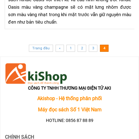
Oas
Oasis màu vàng champagne sẽ có mặt lưng nhôm được
phi
sơn màu vàng nhạt trong khi mặt trước vẫn giữ nguyên màu
bản
đen như bản tiêu chuẩn.
mà
vàn
ch
Trang đầu
«
1
2
3
4
CÔNG TY TNHH THƯƠNG MẠI ĐIỆN TỬ AKI
Akishop - Hệ thống phân phối
Máy đọc sách Số 1 Việt Nam
HOTLINE: 0856 87 88 89
CHÍNH SÁCH