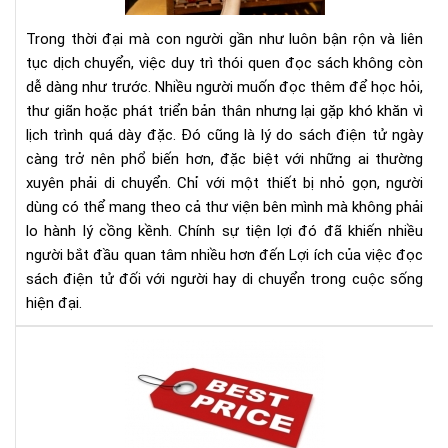
sác
điệ
Trong thời đại mà con người gần như luôn bận rộn và liên
tử
tục dịch chuyển, việc duy trì thói quen đọc sách không còn
đối
dễ dàng như trước. Nhiều người muốn đọc thêm để học hỏi,
với
thư giãn hoặc phát triển bản thân nhưng lại gặp khó khăn vì
ngư
hay
lịch trình quá dày đặc. Đó cũng là lý do sách điện tử ngày
di
càng trở nên phổ biến hơn, đặc biệt với những ai thường
chu
xuyên phải di chuyển. Chỉ với một thiết bị nhỏ gọn, người
dùng có thể mang theo cả thư viện bên mình mà không phải
lo hành lý cồng kềnh. Chính sự tiện lợi đó đã khiến nhiều
người bắt đầu quan tâm nhiều hơn đến Lợi ích của việc đọc
sách điện tử đối với người hay di chuyển trong cuộc sống
hiện đại.
Địa
chỉ
bán
má
đọ