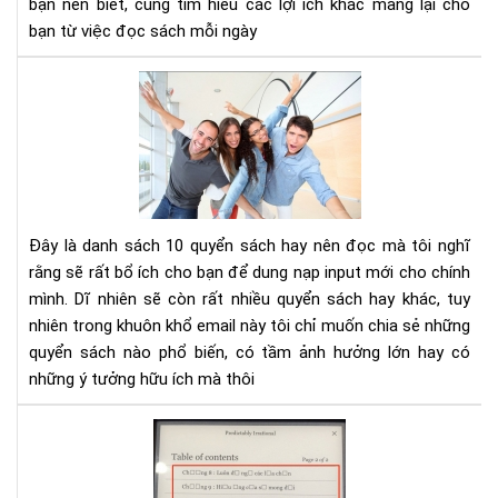
bạn nên biết, cùng tìm hiểu các lợi ích khác mang lại cho
tư
bạn từ việc đọc sách mỗi ngày
duy
phâ
10
tíc
cuố
sác
kh
phá
và
phá
Đây là danh sách 10 quyển sách hay nên đọc mà tôi nghĩ
tri
rằng sẽ rất bổ ích cho bạn để dung nạp input mới cho chính
bản
mình. Dĩ nhiên sẽ còn rất nhiều quyển sách hay khác, tuy
thâ
nhiên trong khuôn khổ email này tôi chỉ muốn chia sẻ những
bạn
nên
quyển sách nào phổ biến, có tầm ảnh hưởng lớn hay có
đọ
những ý tưởng hữu ích mà thôi
Hư
dẫn
sửa