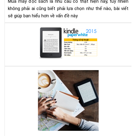
Mua máy đọc sách là nhu cầu có thật hiện nay, tuy nhiên
gì
không phải ai cũng biết phải lựa chọn như thế nào, bài viết
cho
sẽ giúp bạn hiểu hơn về vấn đề này
thí
hợp
Địa
chỉ
mu
má
đọ
sác
ở
Bạn
Hà
mê
Nội
đọ
sác
vậy
bạn
biế
má
đọ
sác