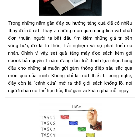
giư
đọ
của
sác
bạn
kè
Trong những năm gần đây, xu hướng tặng quà đã có nhiều
gói
thay đổi rõ rệt. Thay vì những món quà mang tính vật chất
eb
đơn thuần, người ta bắt đầu tìm kiếm những giá trị bền
bản
vững hơn, đó là tri thức, trải nghiệm và sự phát triển cá
quy
1
nhân. Chính vì vậy, set quà tặng máy đọc sách kèm gói
nă
ebook bản quyền 1 năm đang dần trở thành lựa chọn hàng
-
đầu cho những ai muốn gửi gắm thông điệp sâu sắc qua
Xu
món quà của mình. Không chỉ là một thiết bị công nghệ,
hư
đây còn là “cánh cửa” mở ra thế giới sách khổng lồ, nơi
quà
người nhận có thể học hỏi, thư giãn và khám phá mỗi ngày.
tặn
tri
Ho
thứ
thà
thờ
mọi
đại
việ
số
dễ
dà