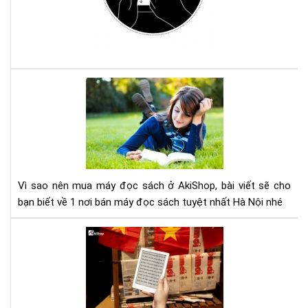
má
đọ
sác
Ko
với
Com
Vì
sao
nên
mu
má
đọ
sác
Vì sao nên mua máy đọc sách ở AkiShop, bài viết sẽ cho
ở
bạn biết về 1 nơi bán máy đọc sách tuyệt nhất Hà Nội nhé
Aki
Lợi
ích
của
việ
đọ