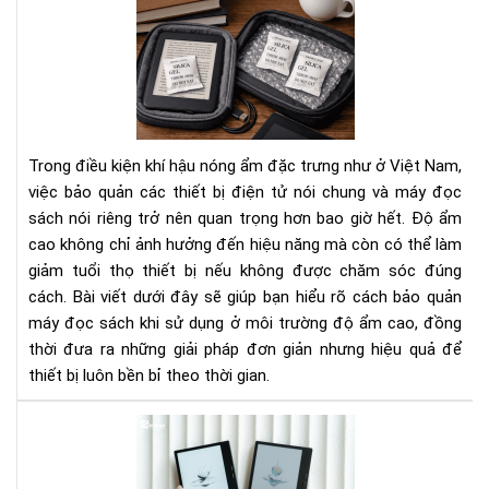
Cá
Bí
bảo
Ng
quả
Tha
má
Đổi
đọ
Cá
sác
Bạn
khi
Nhì
Trong điều kiện khí hậu nóng ẩm đặc trưng như ở Việt Nam,
sử
Nh
việc bảo quản các thiết bị điện tử nói chung và máy đọc
dụ
Do
sách nói riêng trở nên quan trọng hơn bao giờ hết. Độ ẩm
ở
Ngh
cao không chỉ ảnh hưởng đến hiệu năng mà còn có thể làm
môi
trư
giảm tuổi thọ thiết bị nếu không được chăm sóc đúng
độ
cách. Bài viết dưới đây sẽ giúp bạn hiểu rõ cách bảo quản
ẩm
máy đọc sách khi sử dụng ở môi trường độ ẩm cao, đồng
cao
thời đưa ra những giải pháp đơn giản nhưng hiệu quả để
thiết bị luôn bền bỉ theo thời gian.
To
má
đọ