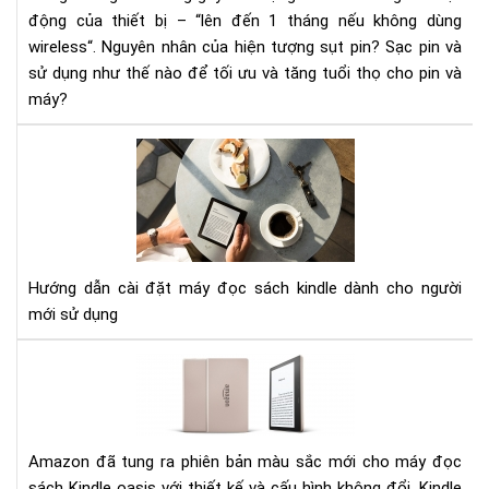
động của thiết bị – “lên đến 1 tháng nếu không dùng
khắ
wireless“. Nguyên nhân của hiện tượng sụt pin? Sạc pin và
phụ
sử dụng như thế nào để tối ưu và tăng tuổi thọ cho pin và
máy?
HƯ
DẪ
CÀI
ĐẶ
MÁ
ĐỌ
Hướng dẫn cài đặt máy đọc sách kindle dành cho người
SÁ
mới sử dụng
KIN
Đá
giá
má
đọ
sác
Amazon đã tung ra phiên bản màu sắc mới cho máy đọc
Kin
sách Kindle oasis với thiết kế và cấu hình không đổi. Kindle