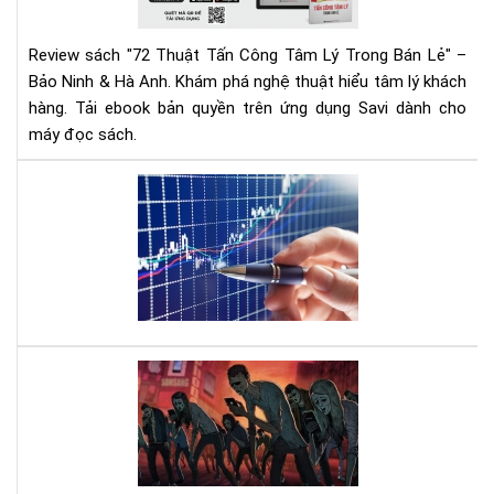
Lý
Tr
Review sách "72 Thuật Tấn Công Tâm Lý Trong Bán Lẻ" –
Bán
Bảo Ninh & Hà Anh. Khám phá nghệ thuật hiểu tâm lý khách
Lẻ
hàng. Tải ebook bản quyền trên ứng dụng Savi dành cho
|
máy đọc sách.
Rev
Chi
Tiế
Mu
&
đầ
Tải
tư
Eb
cổ
phi
hãy
đọ
quy
Nh
sác
thứ
này
xã
hội
mộ
các