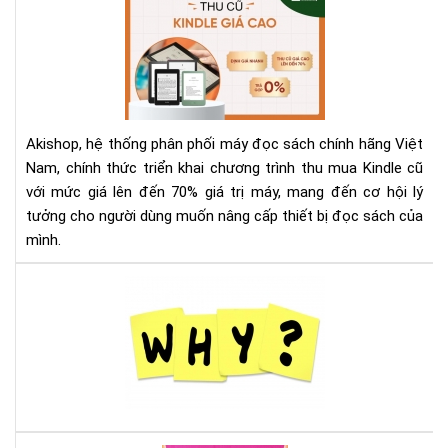
Th
Mu
Kin
Cũ
Với
Giá
Akishop, hệ thống phân phối máy đọc sách chính hãng Việt
Lên
Nam, chính thức triển khai chương trình thu mua Kindle cũ
Đế
với mức giá lên đến 70% giá trị máy, mang đến cơ hội lý
70
tưởng cho người dùng muốn nâng cấp thiết bị đọc sách của
—
Cơ
mình.
Hội
Và
Tại
Để
sao
Nâ
nên
Cấ
mu
Má
má
Đọ
đọ
Sác
sác
Ko