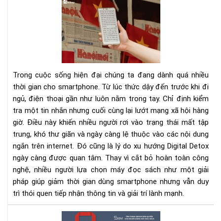
Dig
Det
Cá
cai
ngh
sma
bằn
Trong cuộc sống hiện đại chúng ta đang dành quá nhiều
má
thời gian cho smartphone. Từ lúc thức dậy đến trước khi đi
đọ
ngủ, điện thoại gần như luôn nằm trong tay. Chỉ định kiểm
sác
tra một tin nhắn nhưng cuối cùng lại lướt mạng xã hội hàng
giờ. Điều này khiến nhiều người rơi vào trạng thái mất tập
trung, khó thư giãn và ngày càng lệ thuộc vào các nội dung
ngắn trên internet. Đó cũng là lý do xu hướng Digital Detox
ngày càng được quan tâm. Thay vì cắt bỏ hoàn toàn công
nghệ, nhiều người lựa chọn máy đọc sách như một giải
pháp giúp giảm thời gian dùng smartphone nhưng vẫn duy
trì thói quen tiếp nhận thông tin và giải trí lành mạnh.
100