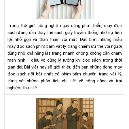
sác
có
phí
bấ
Trong thế giới công nghệ ngày càng phát triển, máy đọc
chu
sách đang dần thay thế sách giấy truyền thống nhờ sự tiện
tra
lợi, nhỏ gọn và thân thiện với mắt. Đặc biệt, những mẫu
vật
máy đọc sách phím bấm vật lý đang chiếm ưu thế với người
lý
dùng nhờ khả năng lật trang nhanh chóng, không cần chạm
màn hình – điều vô cùng lý tưởng khi đọc sách trong thời
gian dài. Bài viết này sẽ giới thiệu đến bạn những dòng máy
đọc sách nổi bật nhất có phím bấm chuyển trang vật lý,
cùng với những phân tích chi tiết về công năng và trải
nghiệm thực tế.
Văn
hóa
đọ
sác
của