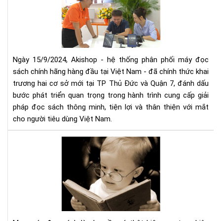
mở
thứ
rộn
5
hệ
thố
phâ
phố
Ngày 15/9/2024, Akishop - hệ thống phân phối máy đọc
má
sách chính hãng hàng đầu tại Việt Nam - đã chính thức khai
đọ
trương hai cơ sở mới tại TP Thủ Đức và Quận 7, đánh dấu
sác
bước phát triển quan trọng trong hành trình cung cấp giải
số
pháp đọc sách thông minh, tiện lợi và thân thiện với mắt
1
cho người tiêu dùng Việt Nam.
Việ
Na
Mu
với
má
2
đọ
cơ
sác
sở
cần
mới
tìm
tại
hiể
TP
nh
HC