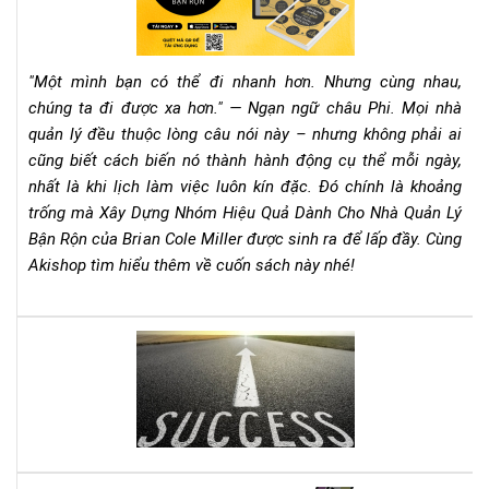
vượ
Nh
qua
Hiệ
nó
Qu
"Một mình bạn có thể đi nhanh hơn. Nhưng cùng nhau,
Dà
chúng ta đi được xa hơn." — Ngạn ngữ châu Phi. Mọi nhà
Ch
quản lý đều thuộc lòng câu nói này – nhưng không phải ai
Nh
cũng biết cách biến nó thành hành động cụ thể mỗi ngày,
Qu
Lý
nhất là khi lịch làm việc luôn kín đặc. Đó chính là khoảng
Bận
trống mà Xây Dựng Nhóm Hiệu Quả Dành Cho Nhà Quản Lý
Rộn
Bận Rộn của Brian Cole Miller được sinh ra để lấp đầy. Cùng
–
Akishop tìm hiểu thêm về cuốn sách này nhé!
Bri
Col
Mill
Lên
Cẩ
dây
Na
cót
Th
tin
Chi
thầ
Ch
với
Mọi
quy