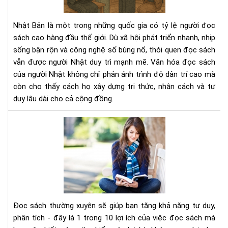
ngư
Nhậ
Nhật Bản là một trong những quốc gia có tỷ lệ người đọc
–
sách cao hàng đầu thế giới. Dù xã hội phát triển nhanh, nhịp
Nề
sống bận rộn và công nghệ số bùng nổ, thói quen đọc sách
tản
vẫn được người Nhật duy trì mạnh mẽ. Văn hóa đọc sách
tri
thứ
của người Nhật không chỉ phản ánh trình độ dân trí cao mà
tạo
còn cho thấy cách họ xây dựng tri thức, nhân cách và tư
nên
duy lâu dài cho cả cộng đồng.
xã
hội
Đọ
bền
sác
vữn
thư
xuy
sẽ
giú
bạn
tăn
Đọc sách thường xuyên sẽ giúp bạn tăng khả năng tư duy,
khả
phân tích - đây là 1 trong 10 lợi ích của việc đọc sách mà
năn