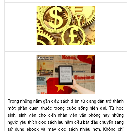
Lời
thú
tội
của
mộ
sát
thủ
kin
Tại
tế,
sao
sác
đọ
gối
sác
đầ
điệ
cho
tử
ngư
giú
mê
Trong những năm gần đây, sách điện tử đang dần trở thành
bảo
thờ
một phần quen thuộc trong cuộc sống hiện đại. Từ học
vệ
sự
sinh, sinh viên cho đến nhân viên văn phòng hay những
môi
người yêu thích đọc sách lâu năm đều bắt đầu chuyển sang
trư
và
sử dụng ebook và máy đọc sách nhiều hơn. Không chỉ