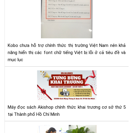
lỗi
fon
tiế
Việ
cho
Ko
Kobo chưa hỗ trợ chính thức thị trường Việt Nam nên khả
năng hiển thị các font chữ tiếng Việt bị lỗi ở cả tiêu đề và
mục lục
Má
đọ
sác
Aki
tưn
bừ
Máy đọc sách Akishop chính thức khai trương cơ sở thứ 5
kha
tại Thành phố Hồ Chí Minh
trư
cơ
Aki
sở