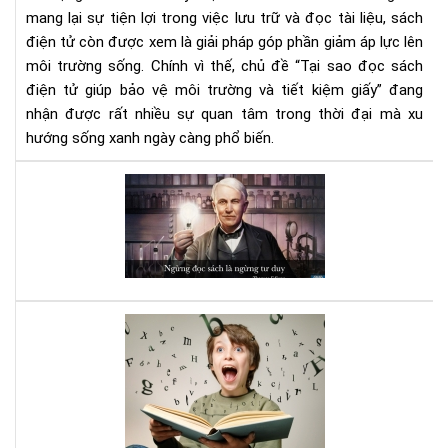
tiết
mang lại sự tiện lợi trong việc lưu trữ và đọc tài liệu, sách
kiệ
điện tử còn được xem là giải pháp góp phần giảm áp lực lên
giấ
môi trường sống. Chính vì thế, chủ đề “Tại sao đọc sách
điện tử giúp bảo vệ môi trường và tiết kiệm giấy” đang
nhận được rất nhiều sự quan tâm trong thời đại mà xu
hướng sống xanh ngày càng phổ biến.
Đọ
sác
đi,
và
bạn
sẽ
bất
Luy
ng
bộ
vì
não
nh
với
gì
sác
mìn
Kỹ
nhậ