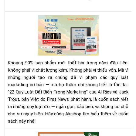
sác
giá
rẻ
Rev
nhấ
Sác
địn
22
bạn
Quy
phả
Luậ
biế
Bất
Biế
Khoảng 90% sản phẩm mới thất bại trong năm đầu tiên.
Tr
Không phải vì chất lượng kém. Không phải vì thiếu vốn. Mà vì
Mar
những người tạo ra chúng đã vi phạm các quy luật
|
marketing cơ bản — mà họ thậm chí không biết là tồn tại.
Tải
Eb
"22 Quy Luật Bất Biến Trong Marketing" của Al Ries và Jack
Bản
Trout, bản Việt do First News phát hành, là cuốn sách viết
Quy
ra những quy luật đó — ngắn gọn, sắc bén, và không có chỗ
Trê
cho sự ngụy biện. Hãy cùng Akishop tìm hiểu thêm về cuốn
Sav
sách này nhé!
Aki