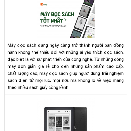
Nh
Cá
sác
Qu
má
này
Lý
đọ
bạn
sác
nhé
tốt
nhấ
cho
Máy đọc sách đang ngày càng trở thành người bạn đồng
ngư
hành không thể thiếu đối với những ai yêu thích đọc sách,
yêu
đặc biệt là với sự phát triển của công nghệ. Từ những dòng
đọ
máy đơn giản, giá rẻ cho đến những sản phẩm cao cấp,
sác
chất lượng cao, máy đọc sách giúp người dùng trải nghiệm
sách điện tử mọi lúc, mọi nơi, mà không lo về việc mang
theo nhiều sách giấy cồng kềnh.
Đá
giá
ko
glo
và