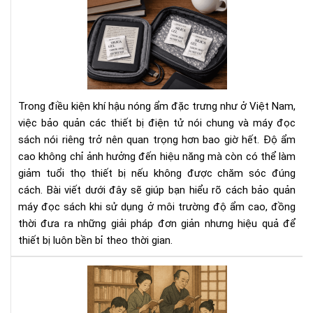
Cá
Bí
bảo
Ng
quả
Tha
má
Đổi
đọ
Cá
sác
Bạn
khi
Nhì
Trong điều kiện khí hậu nóng ẩm đặc trưng như ở Việt Nam,
sử
Nh
việc bảo quản các thiết bị điện tử nói chung và máy đọc
dụ
Do
sách nói riêng trở nên quan trọng hơn bao giờ hết. Độ ẩm
ở
Ngh
cao không chỉ ảnh hưởng đến hiệu năng mà còn có thể làm
môi
trư
giảm tuổi thọ thiết bị nếu không được chăm sóc đúng
độ
cách. Bài viết dưới đây sẽ giúp bạn hiểu rõ cách bảo quản
ẩm
máy đọc sách khi sử dụng ở môi trường độ ẩm cao, đồng
cao
thời đưa ra những giải pháp đơn giản nhưng hiệu quả để
thiết bị luôn bền bỉ theo thời gian.
Văn
hóa
đọ