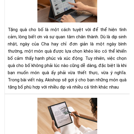
Bo
mó
quà
tặn
bố
Tặng quà cho bố là một cách tuyệt vời để thể hiện tình
thi
cảm, lòng biết ơn và sự quan tâm chân thành. Dù là dịp sinh
thự
nhật, ngày của Cha hay chỉ đơn giản là một ngày bình
và
thường, một món quà được lựa chọn khéo léo có thể khiến
ý
ngh
bố cảm thấy hạnh phúc và xúc động. Tuy nhiên, việc chọn
mọi
quà cho bố không phải lúc nào cũng dễ dàng, đặc biệt là khi
dịp
bạn muốn món quà ấy phải vừa thiết thực, vừa ý nghĩa.
Trong bài viết này, Akishop sẽ gợi ý cho bạn những món quà
tặng bố phù hợp với nhiều dịp và nhiều cá tính khác nhau
To
3
má
đọ
sác
có