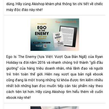
dùng. Hãy cùng Akishop khám phá thông tin chi tiết về chiếc
máy độc đáo này nhé!
Rev
Sác
Vượ
Qu
Bản
Ng
–
Ego Is The Enemy (tựa Việt: Vượt Qua Bản Ngã) của Ryan
Eg
Holiday ra đời năm 2016 và nhanh chóng trở thành "gối đầu
Is
giường" của hàng triệu doanh nhân, nhà lãnh đạo và người
Th
trẻ trên toàn thế giới. Hiện nay, vượt qua bản ngã ebook
Ene
Kẻ
cũng đang là một trong những từ khóa được tìm kiếm nhiều
Th
nhất bởi những bạn đọc muốn tiếp cận tác phẩm này theo
Lớn
cách tiện lợi hơn. Hãy cùng Akishop tìm hiểu thêm về cuốn
Nhấ
ebook này nhé!
Củ
Bạn
TH