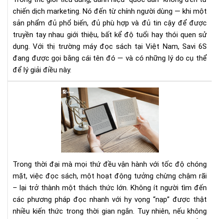
—
chiến dịch marketing. Nó đến từ chính người dùng — khi một
và
sản phẩm đủ phổ biến, đủ phù hợp và đủ tin cậy để được
vì
truyền tay nhau giới thiệu, bất kể độ tuổi hay thói quen sử
sao
Sav
dụng. Với thị trường máy đọc sách tại Việt Nam, Savi 6S
6S
đang được gọi bằng cái tên đó — và có những lý do cụ thể
lại
để lý giải điều này.
đư
gọi
Đừ
như
cố
vậy
gắ
đọ
nha
–
Hãy
Trong thời đại mà mọi thứ đều vận hành với tốc độ chóng
học
mặt, việc đọc sách, một hoạt động tưởng chừng chậm rãi
các
– lại trở thành một thách thức lớn. Không ít người tìm đến
đọ
các phương pháp đọc nhanh với hy vọng “nạp” được thật
sác
nha
nhiều kiến thức trong thời gian ngắn. Tuy nhiên, nếu không