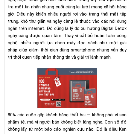
sác
tra một tin nhắn nhưng cuối cùng lại lướt mạng xã hội hàng
giờ. Điều này khiến nhiều người rơi vào trạng thái mất tập
trung, khó thư giãn và ngày càng lệ thuộc vào các nội dung
ngắn trên internet. Đó cũng là lý do xu hướng Digital Detox
ngày càng được quan tâm. Thay vì cắt bỏ hoàn toàn công
nghệ, nhiều người lựa chọn máy đọc sách như một giải
pháp giúp giảm thời gian dùng smartphone nhưng vẫn duy
trì thói quen tiếp nhận thông tin và giải trí lành mạnh.
100
Ý
Tư
Bán
Hà
Hay
Nhấ
80% các cuộc gặp khách hàng thất bại — không phải vì sản
Mọi
phẩm tệ, mà vì người bán không biết lắng nghe.
Con số đó
Thờ
không lấy từ một báo cáo nghiên cứu nào. Đó là điều Ken
Đại