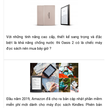
Kin
Oas
201
–
Má
đọ
sác
Với những tính năng cao cấp, thiết kế sang trọng và đặc
cao
biệt là khả năng chống nước thì Oasis 2 có là chiếc máy
cấp
đọc sách nên mua bây giờ ?
nhấ
của
Kin
Am
Cậ
nhậ
phầ
mề
mới
cho
Kin
Đầu năm 2019, Amazon đã cho ra bản cập nhật phần mềm
miễn phí mới dành cho máy đọc sách Kindles. Phiên bản