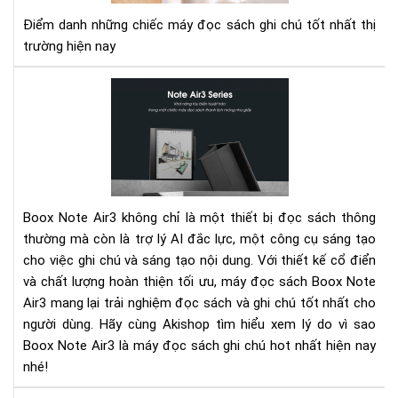
tín
Điểm danh những chiếc máy đọc sách ghi chú tốt nhất thị
năn
trường hiện nay
ghi
chú
Bo
tốt
Not
nhấ
Air
hiệ
-
nay
Má
đọ
sác
Boox Note Air3 không chỉ là một thiết bị đọc sách thông
ghi
thường mà còn là trợ lý AI đắc lực, một công cụ sáng tạo
chú
cho việc ghi chú và sáng tạo nội dung. Với thiết kế cổ điển
hot
và chất lượng hoàn thiện tối ưu, máy đọc sách Boox Note
nhấ
hiệ
Air3 mang lại trải nghiệm đọc sách và ghi chú tốt nhất cho
nay
người dùng. Hãy cùng Akishop tìm hiểu xem lý do vì sao
Boox Note Air3 là máy đọc sách ghi chú hot nhất hiện nay
nhé!