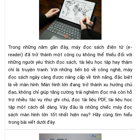
má
đọ
sác
mà
hìn
lớn
tốt
Trong những năm gần đây, máy đọc sách điện tử (e-
nhấ
reader) đã trở thành một công cụ không thể thiếu đối với
cho
những người yêu thích đọc sách, tài liệu học tập hay thậm
ngư
chí là truyện tranh. Với những tiến bộ về công nghệ, máy
đọ
đọc sách ngày càng được nâng cấp về tính năng, đặc biệt
là về màn hình. Màn hình lớn đang trở thành xu hướng chủ
đạo, không chỉ giúp tăng cường trải nghiệm đọc mà còn hỗ
trợ nhiều tác vụ như ghi chú, đọc tài liệu PDF, tài liệu học
tập một cách dễ dàng. Vậy đâu là những chiếc máy đọc
sách màn hình lớn tốt nhất hiện nay? Hãy cùng tìm hiểu
trong bài viết dưới đây.
Rev