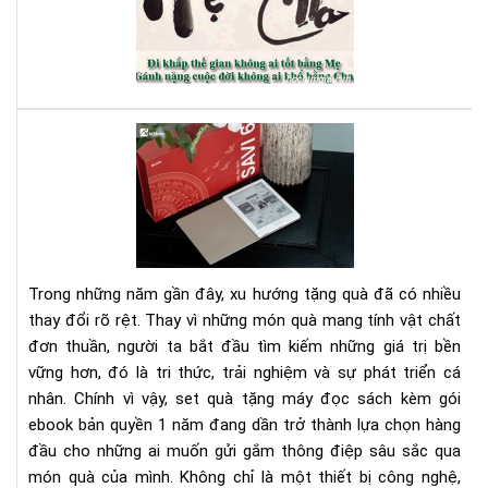
mẹ
đi
-
Cô
ơn
đấ
sin
Set
thà
quà
tặn
má
đọ
sác
kè
Trong những năm gần đây, xu hướng tặng quà đã có nhiều
gói
thay đổi rõ rệt. Thay vì những món quà mang tính vật chất
eb
đơn thuần, người ta bắt đầu tìm kiếm những giá trị bền
bản
vững hơn, đó là tri thức, trải nghiệm và sự phát triển cá
quy
1
nhân. Chính vì vậy, set quà tặng máy đọc sách kèm gói
nă
ebook bản quyền 1 năm đang dần trở thành lựa chọn hàng
-
đầu cho những ai muốn gửi gắm thông điệp sâu sắc qua
Xu
món quà của mình. Không chỉ là một thiết bị công nghệ,