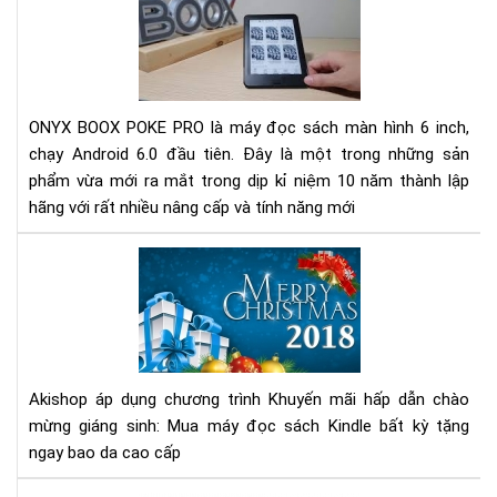
Má
đọ
sác
Ony
Bo
ONYX BOOX POKE PRO là máy đọc sách màn hình 6 inch,
Po
chạy Android 6.0 đầu tiên. Đây là một trong những sản
Pro
phẩm vừa mới ra mắt trong dịp kỉ niệm 10 năm thành lập
mới
hãng với rất nhiều nâng cấp và tính năng mới
nhấ
Ch
trì
Khu
mại
chà
mừ
Akishop áp dụng chương trình Khuyến mãi hấp dẫn chào
giá
mừng giáng sinh: Mua máy đọc sách Kindle bất kỳ tặng
sin
ngay bao da cao cấp