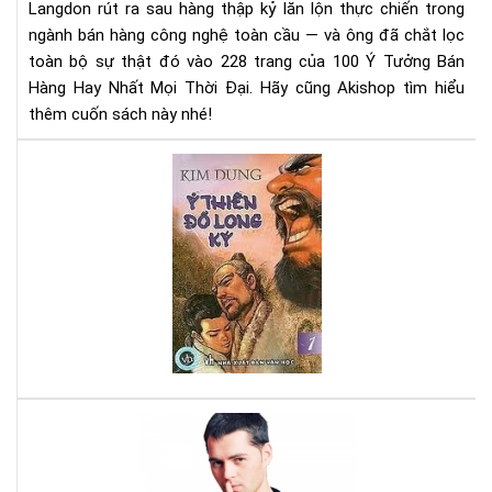
Langdon rút ra sau hàng thập kỷ lăn lộn thực chiến trong
–
Rev
ngành bán hàng công nghệ toàn cầu — và ông đã chắt lọc
Sác
toàn bộ sự thật đó vào 228 trang của 100 Ý Tưởng Bán
&
Hàng Hay Nhất Mọi Thời Đại. Hãy cũng Akishop tìm hiểu
Tải
thêm cuốn sách này nhé!
Eb
Ng
Ỷ
Hô
Thi
Nay
Đồ
Lo
Ký
-
Tru
Kim
Du
hay
nhấ
Nhấ
địn
bạn