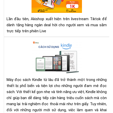
liv
Tik
của
Lần đầu tiên, Akishop xuất hiện trên livestream Tiktok để
Aki
dành tặng hàng ngàn deal hời cho người xem và mua sắm
trực tiếp trên phiên Live
Cá
sử
dụ
Kin
dễ
dà
–
Máy đọc sách Kindle từ lâu đã trở thành một trong những
Hư
thiết bị phổ biến và tiện lợi cho những người đam mê đọc
dẫn
sách. Với thiết kế gọn nhẹ và tính năng ưu việt, Kindle không
chi
chỉ giúp bạn dễ dàng tiếp cận hàng triệu cuốn sách mà còn
tiết
cho
mang lại trải nghiệm đọc thoải mái như trên giấy. Tuy nhiên,
ngư
đối với những người mới sử dụng, việc làm quen và khai