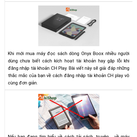
Cá
kíc
hoạ
tài
kho
CH
Pla
Khi mới mua máy đọc sách dòng Onyx Boox nhiều người
trê
dùng chưa biết cách kích hoạt tài khoản hay gặp lỗi khi
má
đăng nhập tài khoản CH Play. Bài viết này sẽ giải đáp những
đọ
thắc mắc của bạn về cách đăng nhập tài khoản CH play vô
sác
Ony
cùng đơn giản.
Bo
Cá
tải
sác
về
má
đọ
Nếu bạn đang tìm hiểu về cách tải sách, truyện,... về máy