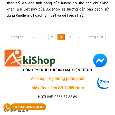
mới
thác tối đa các tính năng của Kindle có thể gặp chút khó
bắt
khăn. Bài viết này của Akishop sẽ hướng dẫn bạn cách sử
đầ
dụng Kindle một cách chi tiết và dễ hiểu nhất.
Trang đầu
«
1
2
3
4
»
Trang cuối
CÔNG TY TNHH THƯƠNG MẠI ĐIỆN TỬ AKI
Akishop - Hệ thống phân phối
Máy đọc sách Số 1 Việt Nam
HOTLINE: 0856 87 88 89
CHÍNH SÁCH