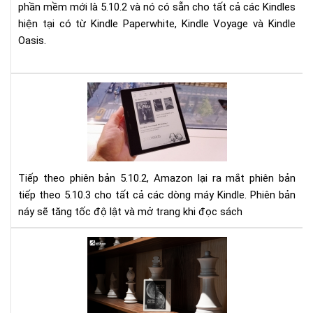
phần mềm mới là 5.10.2 và nó có sẵn cho tất cả các Kindles
hiện tại có từ Kindle Paperwhite, Kindle Voyage và Kindle
Oasis.
Cậ
nhậ
phầ
mề
mới
nhấ
Tiếp theo phiên bản 5.10.2, Amazon lại ra mắt phiên bản
(5.3
tiếp theo 5.10.3 cho tất cả các dòng máy Kindle. Phiên bản
cho
náy sẽ tăng tốc độ lật và mở trang khi đọc sách
Kin
Giú
tăn
Bạn
tốc
đa
độ
buồ
lật
ngủ
tra
vì