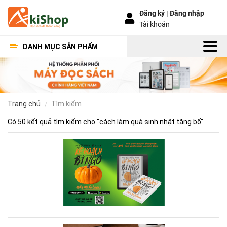
Đăng ký |
Đăng nhập
Tài khoản
DANH MỤC SẢN PHẨM
trang chủ
tìm kiếm
Có 50 kết quả tìm kiếm cho "
cách làm quà sinh nhật tặng bố
"
Kế
Ho
Bí
Ng
–
Khi
Mộ
Qu