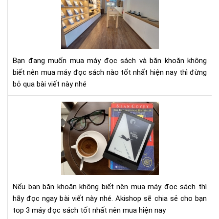
má
đọ
sác
nào
tốt
nhấ
Bạn đang muốn mua máy đọc sách và băn khoăn không
hiệ
biết nên mua máy đọc sách nào tốt nhất hiện nay thì đừng
nay
bỏ qua bài viết này nhé
To
3
má
đọ
sác
tốt
nhấ
nên
Nếu bạn băn khoăn không biết nên mua máy đọc sách thì
mu
hãy đọc ngay bài viết này nhé. Akishop sẽ chia sẻ cho bạn
hiệ
top 3 máy đọc sách tốt nhất nên mua hiện nay
nay