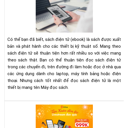
Chí
BỊ
Là
ĐỌ
Bản
SÁ
Th
TỐ
NH
CH
Có thể bạn đã biết, sách điện tử (ebook) là sách được xuất
ĐỊ
bản và phát hành cho các thiết bị kỹ thuật số. Mang theo
DẠ
sách điện tử sẽ thuận tiện hơn rất nhiều so với việc mang
EPU
theo sách thật. Bạn có thể thuận tiện đọc sách điện tử
MOB
trong các chuyến đi, trên đường đi làm hoặc đọc ở nhà qua
AZ
các ứng dụng dành cho laptop, máy tính bảng hoặc điện
VÀ
thoại. Nhưng cách tốt nhất để đọc sách điện tử là một
NH
thiết bị mang tên Máy đọc sách.
HƠ
TH
NỮ
Săn
quà
khủ
tại