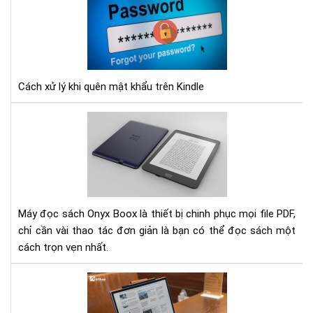
Cá
xử
lý
khi
quê
mậ
Cách xử lý khi quên mật khẩu trên Kindle
khẩ
trê
Hư
Kin
dẫn
các
điề
chỉ
ph
chữ
Máy đọc sách Onyx Boox là thiết bị chinh phục mọi file PDF,
file
chỉ cần vài thao tác đơn giản là bạn có thể đọc sách một
PD
cách trọn vẹn nhất.
trê
dò
Gợi
má
ý
Ony
các