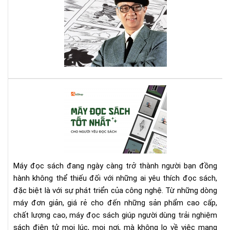
bạn
sao
biế
ngư
các
Nhậ
vượ
lại
qua
thí
nó
đọ
tru
tra
Cá
???
má
đọ
sác
tốt
nhấ
cho
Máy đọc sách đang ngày càng trở thành người bạn đồng
ngư
hành không thể thiếu đối với những ai yêu thích đọc sách,
yêu
đặc biệt là với sự phát triển của công nghệ. Từ những dòng
đọ
máy đơn giản, giá rẻ cho đến những sản phẩm cao cấp,
sác
chất lượng cao, máy đọc sách giúp người dùng trải nghiệm
sách điện tử mọi lúc, mọi nơi, mà không lo về việc mang