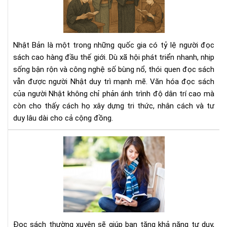
sác
của
ngư
Nhậ
Nhật Bản là một trong những quốc gia có tỷ lệ người đọc
–
sách cao hàng đầu thế giới. Dù xã hội phát triển nhanh, nhịp
Nề
sống bận rộn và công nghệ số bùng nổ, thói quen đọc sách
tản
vẫn được người Nhật duy trì mạnh mẽ. Văn hóa đọc sách
tri
thứ
của người Nhật không chỉ phản ánh trình độ dân trí cao mà
tạo
còn cho thấy cách họ xây dựng tri thức, nhân cách và tư
nên
duy lâu dài cho cả cộng đồng.
xã
hội
Đọ
bền
sác
vữn
thư
xuy
sẽ
giú
bạn
tăn
Đọc sách thường xuyên sẽ giúp bạn tăng khả năng tư duy,