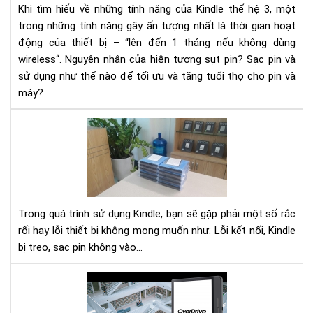
Khi tìm hiếu về những tính năng của Kindle thế hệ 3, một
và
trong những tính năng gây ấn tượng nhất là thời gian hoạt
các
động của thiết bị – “lên đến 1 tháng nếu không dùng
khắ
wireless“. Nguyên nhân của hiện tượng sụt pin? Sạc pin và
phụ
sử dụng như thế nào để tối ưu và tăng tuổi thọ cho pin và
máy?
Nh
lỗi
thư
gặp
trê
má
Trong quá trình sử dụng Kindle, bạn sẽ gặp phải một số rắc
đọ
rối hay lỗi thiết bị không mong muốn như: Lỗi kết nối, Kindle
sác
bị treo, sạc pin không vào...
Kin
và
các
Ko
xử
For
lý
Chi