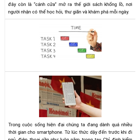
hư
đây còn là “cánh cửa” mở ra thế giới sách khổng lồ, nơi
quà
người nhận có thể học hỏi, thư giãn và khám phá mỗi ngày.
tặn
tri
Ho
thứ
thà
thờ
mọi
đại
việ
số
dễ
dà
với
các
Dig
làm
Det
chủ
Cá
thờ
cai
gia
ngh
thô
sma
min
bằn
Trong cuộc sống hiện đại chúng ta đang dành quá nhiều
má
thời gian cho smartphone. Từ lúc thức dậy đến trước khi đi
đọ
ngủ, điện thoại gần như luôn nằm trong tay. Chỉ định kiểm