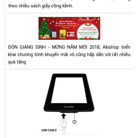
theo nhiều sách giấy cồng kềnh.
ĐÓ
GI
SIN
-
ĐÓN GIÁNG SINH - MỪNG NĂM MỚI 2018, Akishop triển
MỪ
NĂ
khai chương trình khuyến mãi vô cũng hấp dẫn với rất nhiều
MỚ
quà tặng
Ngu
nhâ
của
hiệ
tượ
sụt
pin
nha
ở
kin