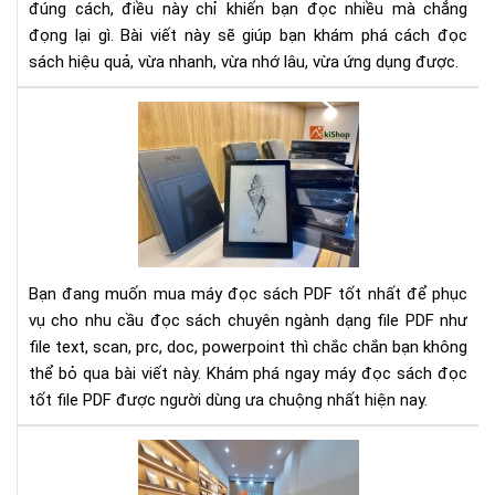
mà
đúng cách, điều này chỉ khiến bạn đọc nhiều mà chẳng
vẫn
đọng lại gì. Bài viết này sẽ giúp bạn khám phá cách đọc
hiệ
sách hiệu quả, vừa nhanh, vừa nhớ lâu, vừa ứng dụng được.
quả
Rev
má
đọ
sác
pdf
tốt
nhấ
hiệ
Bạn đang muốn mua máy đọc sách PDF tốt nhất để phục
nay
vụ cho nhu cầu đọc sách chuyên ngành dạng file PDF như
file text, scan, prc, doc, powerpoint thì chắc chắn bạn không
thể bỏ qua bài viết này. Khám phá ngay máy đọc sách đọc
tốt file PDF được người dùng ưa chuộng nhất hiện nay.
Nê
mu