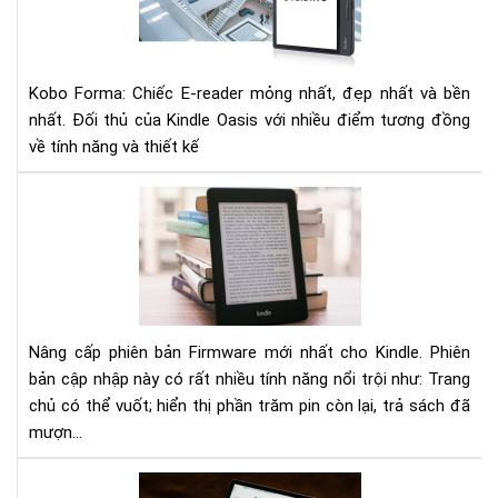
nha
E-
rea
mỏ
Kobo Forma: Chiếc E-reader mỏng nhất, đẹp nhất và bền
nhấ
đẹ
nhất. Đối thủ của Kindle Oasis với nhiều điểm tương đồng
nhấ
về tính năng và thiết kế
và
bền
Hư
nhấ
dẫn
nân
cấp
Fir
mới
nhấ
Nâng cấp phiên bản Firmware mới nhất cho Kindle. Phiên
5.1
bản cập nhập này có rất nhiều tính năng nổi trội như: Trang
cho
chủ có thể vuốt; hiển thị phần trăm pin còn lại, trả sách đã
Kin
mượn...
To