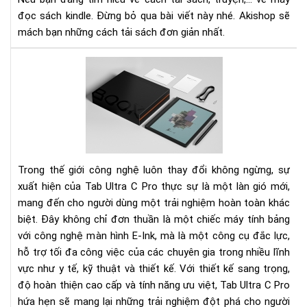
sác
đọc sách kindle. Đừng bỏ qua bài viết này nhé. Akishop sẽ
Kin
Là
mách bạn những cách tải sách đơn giản nhất.
thế
nào
Tab
tải
Ult
sác
C
về
Pro
má
-
đọ
Má
sác
tín
Kin
bản
Trong thế giới công nghệ luôn thay đổi không ngừng, sự
E-
xuất hiện của Tab Ultra C Pro thực sự là một làn gió mới,
Ink
mang đến cho người dùng một trải nghiệm hoàn toàn khác
hiệ
biệt. Đây không chỉ đơn thuần là một chiếc máy tính bảng
đại
với công nghệ màn hình E-Ink, mà là một công cụ đắc lực,
bậc
hỗ trợ tối đa công việc của các chuyên gia trong nhiều lĩnh
nhấ
vực như y tế, kỹ thuật và thiết kế. Với thiết kế sang trọng,
hiệ
độ hoàn thiện cao cấp và tính năng ưu việt, Tab Ultra C Pro
nay
hứa hẹn sẽ mang lại những trải nghiệm đột phá cho người