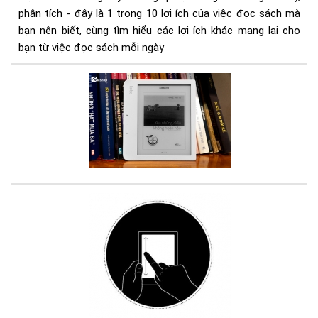
khả
phân tích - đây là 1 trong 10 lợi ích của việc đọc sách mà
năn
bạn nên biết, cùng tìm hiểu các lợi ích khác mang lại cho
tư
bạn từ việc đọc sách mỗi ngày
duy
phâ
Mẹ
tíc
tăn
thờ
gia
sử
dụ
má
đọ
Cá
sác
tha
Ko
đổi
độ
sán
má
đọ
sác