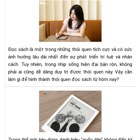
Cầ
làm
gì
để
hìn
thà
thó
Đọc sách là một trong những thói quen tích cực và có sức
que
ảnh hưởng lâu dài nhất đến sự phát triển trí tuệ và nhân
đọ
cách. Tuy nhiên, trong nhịp sống hiện đại bận rộn, không
sác
phải ai cũng dễ dàng duy trì được thói quen này. Vậy cần
nga
hô
làm gì để hình thành thói quen đọc sách từ hôm nay?
nay
Má
đọ
sác
qu
dân
là
gì
Trong thế giới tiêu dùng, danh hiệu "quốc dân" không đến từ