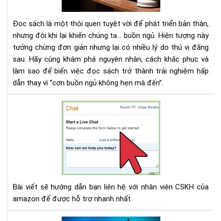
đọ
sác
Đọc sách là một thói quen tuyệt vời để phát triển bản thân,
hay
nhưng đôi khi lại khiến chúng ta... buồn ngủ. Hiện tượng này
đọ
tưởng chừng đơn giản nhưng lại có nhiều lý do thú vị đằng
sai
sau. Hãy cùng khám phá nguyên nhân, cách khắc phục và
các
làm sao để biến việc đọc sách trở thành trải nghiệm hấp
dẫn thay vì “cơn buồn ngủ không hẹn mà đến”.
Hư
dẫn
các
để
liên
hệ
với
Am
Bài viết sẽ hướng dẫn bạn liên hệ với nhân viên CSKH của
amazon để được hỗ trợ nhanh nhất