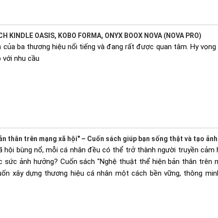
H KINDLE OASIS, KOBO FORMA, ONYX BOOX NOVA (NOVA PRO)
 của ba thương hiệu nổi tiếng và đang rất được quan tâm. Hy vọng b
 với nhu cầu
ản thân trên mạng xã hội" – Cuốn sách giúp bạn sống thật và tạo ản
ã hội bùng nổ, mỗi cá nhân đều có thể trở thành người truyền cảm
c sức ảnh hưởng? Cuốn sách "Nghệ thuật thể hiện bản thân trên 
ốn xây dựng thương hiệu cá nhân một cách bền vững, thông minh