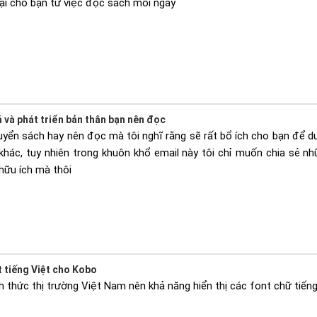
lại cho bạn từ việc đọc sách mỗi ngày
 và phát triển bản thân bạn nên đọc
uyển sách hay nên đọc mà tôi nghĩ rằng sẽ rất bổ ích cho bạn để du
khác, tuy nhiên trong khuôn khổ email này tôi chỉ muốn chia sẻ n
hữu ích mà thôi
t tiếng Việt cho Kobo
 thức thị trường Việt Nam nên khả năng hiển thị các font chữ tiếng 