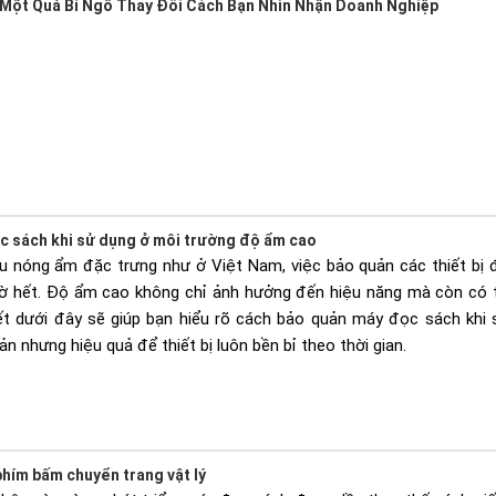
 Một Quả Bí Ngô Thay Đổi Cách Bạn Nhìn Nhận Doanh Nghiệp
c sách khi sử dụng ở môi trường độ ẩm cao
ậu nóng ẩm đặc trưng như ở Việt Nam, việc bảo quản các thiết bị 
iờ hết. Độ ẩm cao không chỉ ảnh hưởng đến hiệu năng mà còn có t
iết dưới đây sẽ giúp bạn hiểu rõ cách bảo quản máy đọc sách khi
ản nhưng hiệu quả để thiết bị luôn bền bỉ theo thời gian.
hím bấm chuyển trang vật lý