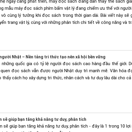
ghệ ngày càng phát triển, máy đọc sách đang dần thay thế sách giấy
ững mẫu máy đọc sách phím bấm vật lý đang chiếm ưu thế với người
vô cùng lý tưởng khi đọc sách trong thời gian dài. Bài viết này s
n trang vật lý, cùng với những phân tích chi tiết về công năng và tr
gười Nhật – Nền tảng tri thức tạo nên xã hội bền vững
 những quốc gia có tỷ lệ người đọc sách cao hàng đầu thế giới. Dù
i quen đọc sách vẫn được người Nhật duy trì mạnh mẽ. Văn hóa đọ
 thấy cách họ xây dựng tri thức, nhân cách và tư duy lâu dài cho c
sẽ giúp bạn tăng khả năng tư duy, phân tích
sẽ giúp bạn tăng khả năng tư duy, phân tích - đây là 1 trong 10 lợi