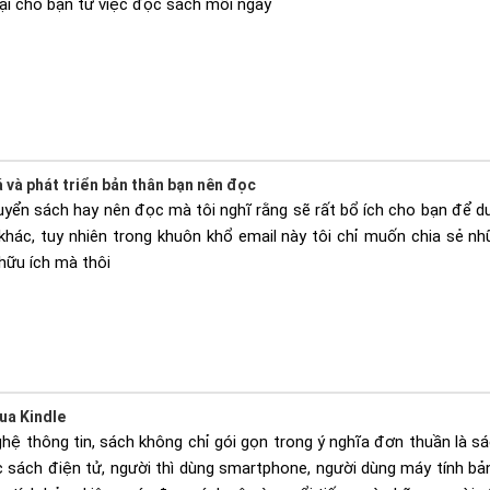
lại cho bạn từ việc đọc sách mỗi ngày
 và phát triển bản thân bạn nên đọc
uyển sách hay nên đọc mà tôi nghĩ rằng sẽ rất bổ ích cho bạn để du
khác, tuy nhiên trong khuôn khổ email này tôi chỉ muốn chia sẻ n
hữu ích mà thôi
ua Kindle
hệ thông tin, sách không chỉ gói gọn trong ý nghĩa đơn thuần là sá
 sách điện tử, người thì dùng smartphone, người dùng máy tính bả