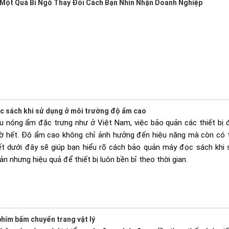
 Một Quả Bí Ngô Thay Đổi Cách Bạn Nhìn Nhận Doanh Nghiệp
c sách khi sử dụng ở môi trường độ ẩm cao
ậu nóng ẩm đặc trưng như ở Việt Nam, việc bảo quản các thiết bị 
iờ hết. Độ ẩm cao không chỉ ảnh hưởng đến hiệu năng mà còn có t
iết dưới đây sẽ giúp bạn hiểu rõ cách bảo quản máy đọc sách khi
ản nhưng hiệu quả để thiết bị luôn bền bỉ theo thời gian.
hím bấm chuyển trang vật lý