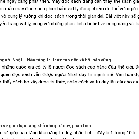
ghệ ngày càng phát triển, máy đọc sách đang dần thay thế sách giấy
ững mẫu máy đọc sách phím bấm vật lý đang chiếm ưu thế với người
vô cùng lý tưởng khi đọc sách trong thời gian dài. Bài viết này s
n trang vật lý, cùng với những phân tích chi tiết về công năng và tr
gười Nhật – Nền tảng tri thức tạo nên xã hội bền vững
 những quốc gia có tỷ lệ người đọc sách cao hàng đầu thế giới. Dù
i quen đọc sách vẫn được người Nhật duy trì mạnh mẽ. Văn hóa đọ
 thấy cách họ xây dựng tri thức, nhân cách và tư duy lâu dài cho c
sẽ giúp bạn tăng khả năng tư duy, phân tích
sẽ giúp bạn tăng khả năng tư duy, phân tích - đây là 1 trong 10 lợi