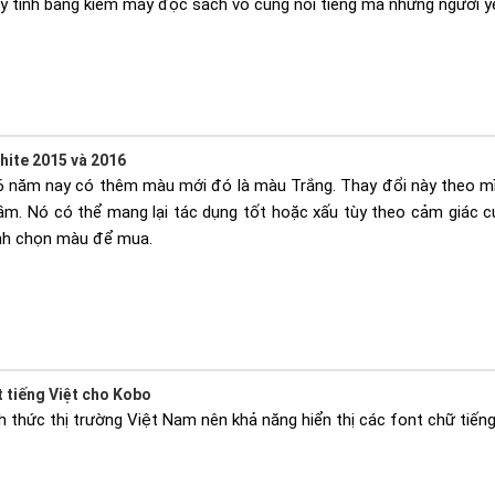
 tính bảng kiêm máy đọc sách vô cùng nổi tiếng mà những người y
hite 2015 và 2016
6 năm nay có thêm màu mới đó là màu Trắng. Thay đổi này theo mì
ầm. Nó có thể mang lại tác dụng tốt hoặc xấu tùy theo cảm giác 
ịnh chọn màu để mua.
t tiếng Việt cho Kobo
 thức thị trường Việt Nam nên khả năng hiển thị các font chữ tiếng 