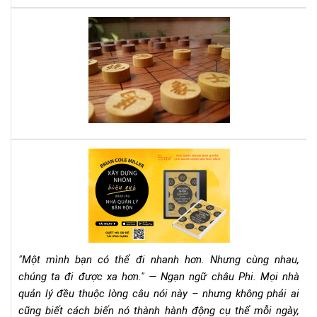
nga
quy
Mư
sác
lượ
này
tro
kin
do
dẫn
lối
thà
cô
Rev
Sác
"Xâ
Dự
Nh
Hiệ
Qu
"Một mình bạn có thể đi nhanh hơn. Nhưng cùng nhau,
Dà
chúng ta đi được xa hơn." — Ngạn ngữ châu Phi. Mọi nhà
Ch
quản lý đều thuộc lòng câu nói này – nhưng không phải ai
Nh
cũng biết cách biến nó thành hành động cụ thể mỗi ngày,
Qu