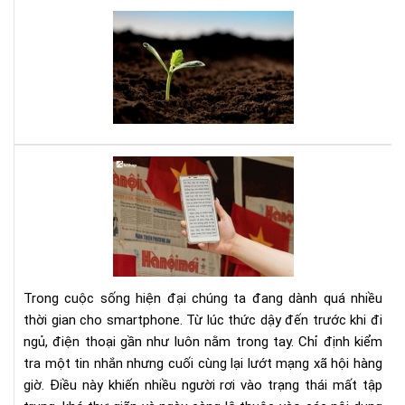
thà
Bạn
cô
tuổ
tee
đây
là
sác
của
bạn
Dig
Det
Cá
cai
ngh
sma
bằn
Trong cuộc sống hiện đại chúng ta đang dành quá nhiều
má
thời gian cho smartphone. Từ lúc thức dậy đến trước khi đi
đọ
ngủ, điện thoại gần như luôn nằm trong tay. Chỉ định kiểm
sác
tra một tin nhắn nhưng cuối cùng lại lướt mạng xã hội hàng
giờ. Điều này khiến nhiều người rơi vào trạng thái mất tập