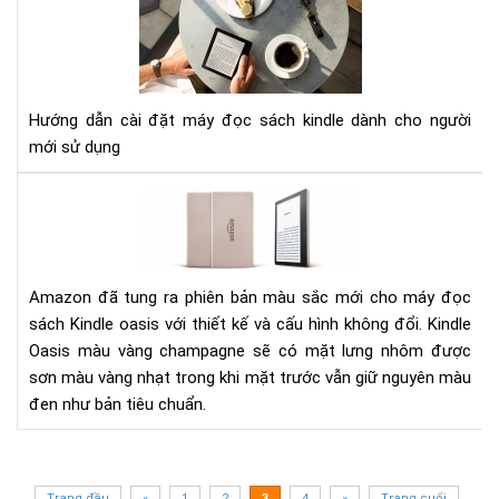
DẪ
CÀI
ĐẶ
MÁ
ĐỌ
Hướng dẫn cài đặt máy đọc sách kindle dành cho người
SÁ
mới sử dụng
KIN
Đá
giá
má
đọ
sác
Amazon đã tung ra phiên bản màu sắc mới cho máy đọc
Kin
sách Kindle oasis với thiết kế và cấu hình không đổi. Kindle
Oas
Oasis màu vàng champagne sẽ có mặt lưng nhôm được
phi
sơn màu vàng nhạt trong khi mặt trước vẫn giữ nguyên màu
bản
đen như bản tiêu chuẩn.
mà
vàn
ch
Trang đầu
«
1
2
3
4
»
Trang cuối