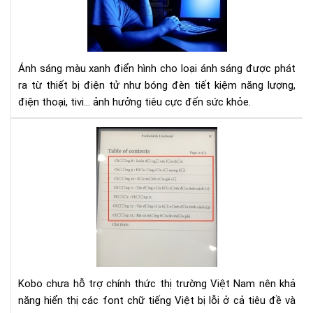
từ
điệ
tho
tivi
gây
Ánh sáng màu xanh điển hình cho loại ánh sáng được phát
hại
ra từ thiết bị điện tử như bóng đèn tiết kiệm năng lượng,
như
điện thoại, tivi... ảnh hưởng tiêu cực đến sức khỏe.
thế
nào
Hư
dẫn
sửa
lỗi
fon
tiế
Việ
cho
Ko
Kobo chưa hỗ trợ chính thức thị trường Việt Nam nên khả
năng hiển thị các font chữ tiếng Việt bị lỗi ở cả tiêu đề và