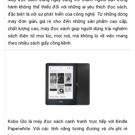
ngư
hành không thể thiếu đối với những ai yêu thích đọc sách,
yêu
đặc biệt là với sự phát triển của công nghệ. Từ những dòng
đọ
máy đơn giản, giá rẻ cho đến những sản phẩm cao cấp,
sác
chất lượng cao, máy đọc sách giúp người dùng trải nghiệm
sách điện tử mọi lúc, mọi nơi, mà không lo về việc mang
theo nhiều sách giấy cồng kềnh.
Đá
giá
ko
glo
và
kin
pap
Kobo Glo là máy đọc sách cạnh tranh trực tiếp với Kindle
Paperwhite. Với các tính năng tương đương và chi phí rẻ