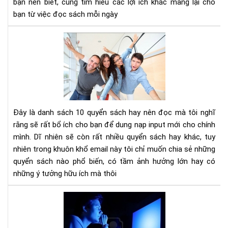
bạn nên biết, cùng tìm hiểu các lợi ích khác mang lại cho
tư
bạn từ việc đọc sách mỗi ngày
duy
phâ
10
tíc
cuố
sác
kh
phá
và
phá
Đây là danh sách 10 quyển sách hay nên đọc mà tôi nghĩ
tri
rằng sẽ rất bổ ích cho bạn để dung nạp input mới cho chính
bản
mình. Dĩ nhiên sẽ còn rất nhiều quyển sách hay khác, tuy
thâ
nhiên trong khuôn khổ email này tôi chỉ muốn chia sẻ những
bạn
nên
quyển sách nào phổ biến, có tầm ảnh hưởng lớn hay có
đọ
những ý tưởng hữu ích mà thôi
Ánh
sán
xan