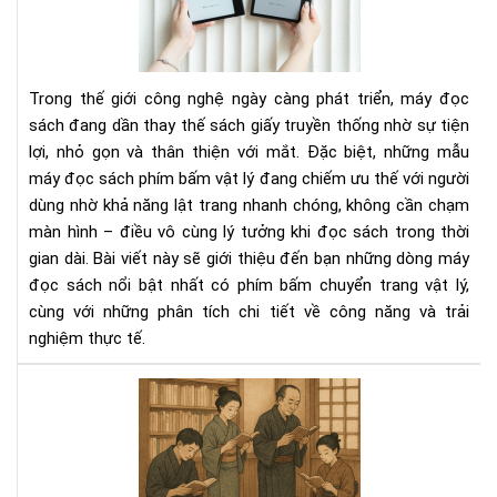
sác
có
phí
bấ
Trong thế giới công nghệ ngày càng phát triển, máy đọc
chu
sách đang dần thay thế sách giấy truyền thống nhờ sự tiện
tra
lợi, nhỏ gọn và thân thiện với mắt. Đặc biệt, những mẫu
vật
máy đọc sách phím bấm vật lý đang chiếm ưu thế với người
lý
dùng nhờ khả năng lật trang nhanh chóng, không cần chạm
màn hình – điều vô cùng lý tưởng khi đọc sách trong thời
gian dài. Bài viết này sẽ giới thiệu đến bạn những dòng máy
đọc sách nổi bật nhất có phím bấm chuyển trang vật lý,
cùng với những phân tích chi tiết về công năng và trải
nghiệm thực tế.
Văn
hóa
đọ
sác
của