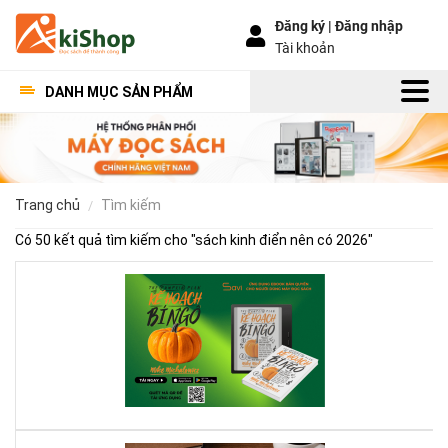
Đăng ký |
Đăng nhập
Tài khoản
DANH MỤC SẢN PHẨM
trang chủ
tìm kiếm
Có 50 kết quả tìm kiếm cho "
sách kinh điển nên có 2026
"
Kế
Ho
Bí
Ng
–
Khi
Mộ
Qu