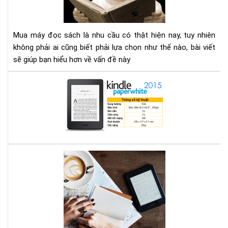
tìm
tại
hiể
TP
nh
HC
Mua máy đọc sách là nhu cầu có thật hiện nay, tuy nhiên
gì
không phải ai cũng biết phải lựa chọn như thế nào, bài viết
cho
sẽ giúp bạn hiểu hơn về vấn đề này
thí
hợp
Địa
chỉ
mu
má
đọ
sác
ở
Bạn
Hà
mê
Nội
đọ
sác
vậy
bạn
biế