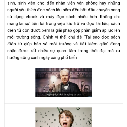
sinh, sinh viên cho đến nhân viên văn phòng hay những
môi
người yêu thích đọc sách lâu năm đều bắt đầu chuyển sang
trư
và
sử dụng ebook và máy đọc sách nhiều hơn. Không chỉ
tiết
mang lại sự tiện lợi trong việc lưu trữ và đọc tài liệu, sách
kiệ
điện tử còn được xem là giải pháp góp phần giảm áp lực lên
giấ
môi trường sống. Chính vì thế, chủ đề “Tại sao đọc sách
điện tử giúp bảo vệ môi trường và tiết kiệm giấy” đang
nhận được rất nhiều sự quan tâm trong thời đại mà xu
hướng sống xanh ngày càng phổ biến.
Đọ
sác
đi,
và
bạn
sẽ
bất
Luy
ng
bộ
vì
não
nh