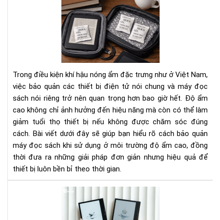
Cá
Bí
bảo
Ng
quả
Tha
má
Đổi
đọ
Cá
sác
Bạn
khi
Nhì
Trong điều kiện khí hậu nóng ẩm đặc trưng như ở Việt Nam,
sử
Nh
việc bảo quản các thiết bị điện tử nói chung và máy đọc
dụ
Do
sách nói riêng trở nên quan trọng hơn bao giờ hết. Độ ẩm
ở
Ngh
cao không chỉ ảnh hưởng đến hiệu năng mà còn có thể làm
môi
trư
giảm tuổi thọ thiết bị nếu không được chăm sóc đúng
độ
cách. Bài viết dưới đây sẽ giúp bạn hiểu rõ cách bảo quản
ẩm
máy đọc sách khi sử dụng ở môi trường độ ẩm cao, đồng
cao
thời đưa ra những giải pháp đơn giản nhưng hiệu quả để
thiết bị luôn bền bỉ theo thời gian.
To
má
đọ