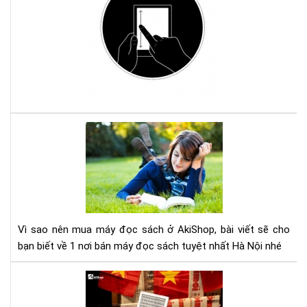
đổi
độ
sán
má
đọ
sác
Ko
với
Com
Vì
sao
nên
mu
má
đọ
sác
Vì sao nên mua máy đọc sách ở AkiShop, bài viết sẽ cho
ở
bạn biết về 1 nơi bán máy đọc sách tuyệt nhất Hà Nội nhé
Aki
Lợi
ích