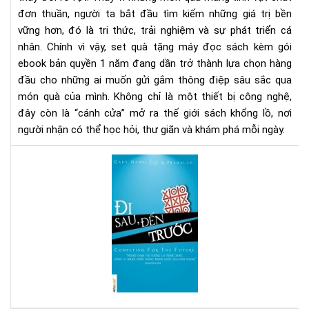
eb
đơn thuần, người ta bắt đầu tìm kiếm những giá trị bền
bản
vững hơn, đó là tri thức, trải nghiệm và sự phát triển cá
quy
1
nhân. Chính vì vậy, set quà tặng máy đọc sách kèm gói
nă
ebook bản quyền 1 năm đang dần trở thành lựa chọn hàng
-
đầu cho những ai muốn gửi gắm thông điệp sâu sắc qua
Xu
món quà của mình. Không chỉ là một thiết bị công nghệ,
hư
đây còn là “cánh cửa” mở ra thế giới sách khổng lồ, nơi
quà
người nhận có thể học hỏi, thư giãn và khám phá mỗi ngày.
tặn
tri
Đi
thứ
sau
thờ
đế
đại
trư
số
-
Sác
hay
cho
ngư
mu