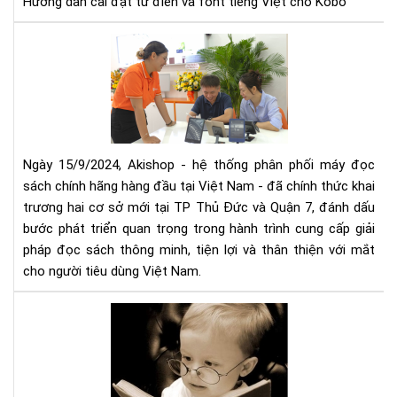
Hướng dẫn cài đặt từ điển và font tiếng Việt cho Kobo
cho
Ko
Aki
mở
rộn
hệ
thố
phâ
phố
Ngày 15/9/2024, Akishop - hệ thống phân phối máy đọc
má
sách chính hãng hàng đầu tại Việt Nam - đã chính thức khai
đọ
trương hai cơ sở mới tại TP Thủ Đức và Quận 7, đánh dấu
sác
bước phát triển quan trọng trong hành trình cung cấp giải
số
pháp đọc sách thông minh, tiện lợi và thân thiện với mắt
1
cho người tiêu dùng Việt Nam.
Việ
Na
Mu
với
má
2
đọ
cơ
sác
sở
cần
mới