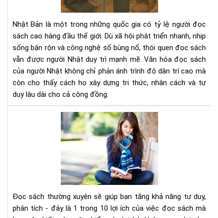
ngư
Nhậ
Nhật Bản là một trong những quốc gia có tỷ lệ người đọc
–
sách cao hàng đầu thế giới. Dù xã hội phát triển nhanh, nhịp
Nề
sống bận rộn và công nghệ số bùng nổ, thói quen đọc sách
tản
vẫn được người Nhật duy trì mạnh mẽ. Văn hóa đọc sách
tri
thứ
của người Nhật không chỉ phản ánh trình độ dân trí cao mà
tạo
còn cho thấy cách họ xây dựng tri thức, nhân cách và tư
nên
duy lâu dài cho cả cộng đồng.
xã
hội
Đọ
bền
sác
vữn
thư
xuy
sẽ
giú
bạn
tăn
Đọc sách thường xuyên sẽ giúp bạn tăng khả năng tư duy,
khả
phân tích - đây là 1 trong 10 lợi ích của việc đọc sách mà
năn