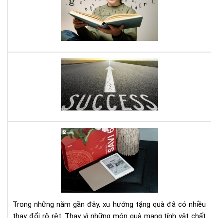
với
gì
sác
mìn
Kỹ
nhậ
năn
đư
ghi
nhớ
Mở
do
ngh
nhỏ
đây
là
quy
Set
sác
quà
gối
tặn
đầ
má
giư
đọ
của
sác
bạn
kè
Trong những năm gần đây, xu hướng tặng quà đã có nhiều
gói
thay đổi rõ rệt. Thay vì những món quà mang tính vật chất