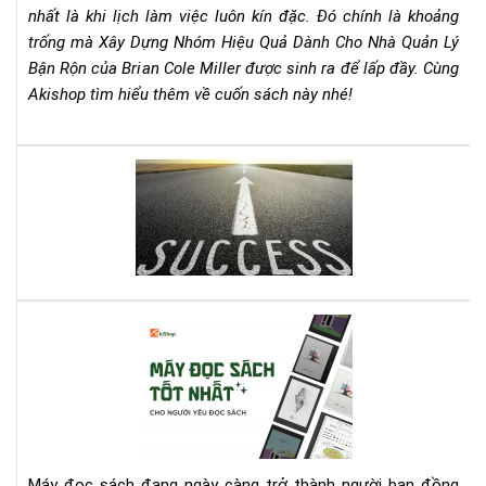
Lý
nhất là khi lịch làm việc luôn kín đặc. Đó chính là khoảng
Bận
trống mà Xây Dựng Nhóm Hiệu Quả Dành Cho Nhà Quản Lý
Rộn
Bận Rộn của Brian Cole Miller được sinh ra để lấp đầy. Cùng
–
Akishop tìm hiểu thêm về cuốn sách này nhé!
Bri
Col
Mill
Lên
Cẩ
dây
Na
cót
Th
tin
Chi
thầ
Ch
với
Mọi
quy
Nh
Cá
sác
Qu
má
này
Lý
đọ
bạn
sác
nhé
tốt
nhấ
cho
Máy đọc sách đang ngày càng trở thành người bạn đồng