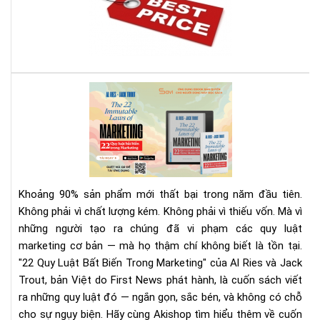
bán
má
đọ
sác
giá
rẻ
Rev
nhấ
Sác
địn
22
bạn
Quy
phả
Luậ
biế
Bất
Biế
Khoảng 90% sản phẩm mới thất bại trong năm đầu tiên.
Tr
Không phải vì chất lượng kém. Không phải vì thiếu vốn. Mà vì
Mar
những người tạo ra chúng đã vi phạm các quy luật
|
marketing cơ bản — mà họ thậm chí không biết là tồn tại.
Tải
Eb
"22 Quy Luật Bất Biến Trong Marketing" của Al Ries và Jack
Bản
Trout, bản Việt do First News phát hành, là cuốn sách viết
Quy
ra những quy luật đó — ngắn gọn, sắc bén, và không có chỗ
Trê
cho sự ngụy biện. Hãy cùng Akishop tìm hiểu thêm về cuốn