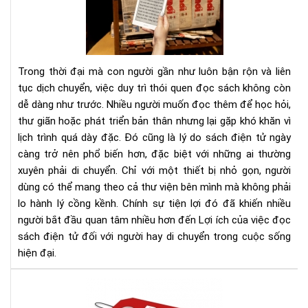
của
việ
đọ
sác
điệ
Trong thời đại mà con người gần như luôn bận rộn và liên
tử
tục dịch chuyển, việc duy trì thói quen đọc sách không còn
đối
dễ dàng như trước. Nhiều người muốn đọc thêm để học hỏi,
với
thư giãn hoặc phát triển bản thân nhưng lại gặp khó khăn vì
ngư
hay
lịch trình quá dày đặc. Đó cũng là lý do sách điện tử ngày
di
càng trở nên phổ biến hơn, đặc biệt với những ai thường
chu
xuyên phải di chuyển. Chỉ với một thiết bị nhỏ gọn, người
dùng có thể mang theo cả thư viện bên mình mà không phải
lo hành lý cồng kềnh. Chính sự tiện lợi đó đã khiến nhiều
người bắt đầu quan tâm nhiều hơn đến Lợi ích của việc đọc
sách điện tử đối với người hay di chuyển trong cuộc sống
hiện đại.
Địa
chỉ