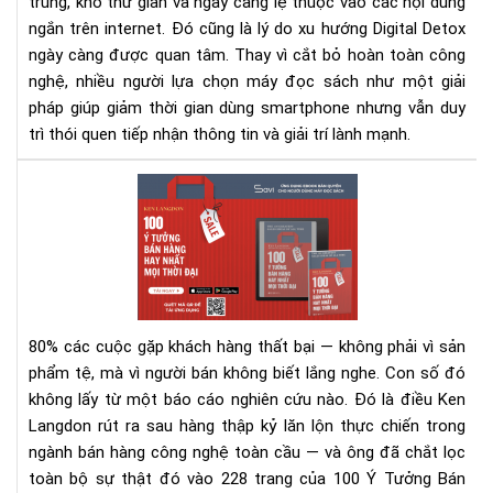
trung, khó thư giãn và ngày càng lệ thuộc vào các nội dung
ngắn trên internet. Đó cũng là lý do xu hướng Digital Detox
ngày càng được quan tâm. Thay vì cắt bỏ hoàn toàn công
nghệ, nhiều người lựa chọn máy đọc sách như một giải
pháp giúp giảm thời gian dùng smartphone nhưng vẫn duy
trì thói quen tiếp nhận thông tin và giải trí lành mạnh.
100
Ý
Tư
Bán
Hà
Hay
Nhấ
80% các cuộc gặp khách hàng thất bại — không phải vì sản
Mọi
phẩm tệ, mà vì người bán không biết lắng nghe.
Con số đó
Thờ
không lấy từ một báo cáo nghiên cứu nào. Đó là điều Ken
Đại
Langdon rút ra sau hàng thập kỷ lăn lộn thực chiến trong
–
Rev
ngành bán hàng công nghệ toàn cầu — và ông đã chắt lọc
Sác
toàn bộ sự thật đó vào 228 trang của 100 Ý Tưởng Bán