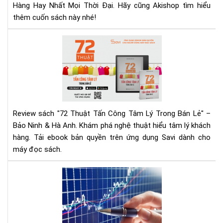
&
Hàng Hay Nhất Mọi Thời Đại. Hãy cũng Akishop tìm hiểu
Tải
thêm cuốn sách này nhé!
Eb
Ng
72
Hô
Thu
Nay
Tấn
Cô
Tâ
Lý
Tr
Review sách "72 Thuật Tấn Công Tâm Lý Trong Bán Lẻ" –
Bán
Bảo Ninh & Hà Anh. Khám phá nghệ thuật hiểu tâm lý khách
Lẻ
hàng. Tải ebook bản quyền trên ứng dụng Savi dành cho
|
máy đọc sách.
Rev
Chi
Tiế
Mu
&
đầ
Tải
tư
Eb
cổ
phi