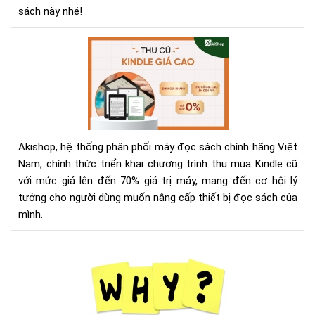
Sav
sách này nhé!
Aki
Th
Mu
Kin
Cũ
Với
Giá
Akishop, hệ thống phân phối máy đọc sách chính hãng Việt
Lên
Nam, chính thức triển khai chương trình thu mua Kindle cũ
Đế
với mức giá lên đến 70% giá trị máy, mang đến cơ hội lý
70
tưởng cho người dùng muốn nâng cấp thiết bị đọc sách của
—
Cơ
mình.
Hội
Và
Tại
Để
sao
Nâ
nên
Cấ
mu
Má
má