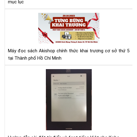
mục lục
Má
đọ
sác
Aki
tưn
bừ
Máy đọc sách Akishop chính thức khai trương cơ sở thứ 5
kha
tại Thành phố Hồ Chí Minh
trư
cơ
Hư
sở
dẫn
thứ
cài
5
đặt
từ
điể
và
fon
tiế
Việ