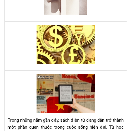
của
Da
Ari
Lời
thú
tội
của
mộ
sát
thủ
kin
Tại
tế,
sao
sác
đọ
gối
sác
đầ
điệ
cho
tử
ngư
giú
mê
Trong những năm gần đây, sách điện tử đang dần trở thành
bảo
thờ
một phần quen thuộc trong cuộc sống hiện đại. Từ học
vệ
sự