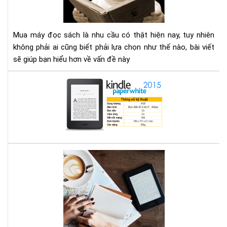
tìm
tại
hiể
TP
nh
HC
Mua máy đọc sách là nhu cầu có thật hiện nay, tuy nhiên
gì
không phải ai cũng biết phải lựa chọn như thế nào, bài viết
cho
sẽ giúp bạn hiểu hơn về vấn đề này
thí
hợp
Địa
chỉ
mu
má
đọ
sác
ở
Bạn
Hà
mê
Nội
đọ
sác
vậy
bạn
biế