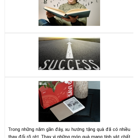
với
gì
sác
mìn
Kỹ
nhậ
năn
đư
ghi
nhớ
Mở
do
ngh
nhỏ
đây
là
quy
Set
sác
quà
gối
tặn
đầ
má
giư
đọ
của
sác
bạn
kè
Trong những năm gần đây, xu hướng tặng quà đã có nhiều
gói
thay đổi rõ rệt. Thay vì những món quà mang tính vật chất