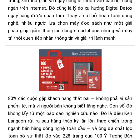
trung, khó thư giãn và ngày càng lệ thuộc vào các nội dung
ngắn trên internet. Đó cũng là lý do xu hướng Digital Detox
ngày càng được quan tâm. Thay vì cắt bỏ hoàn toàn công
nghệ, nhiều người lựa chọn máy đọc sách như một giải
pháp giúp giảm thời gian dùng smartphone nhưng vẫn duy
trì thói quen tiếp nhận thông tin và giải trí lành mạnh.
100
Ý
Tư
Bán
Hà
Hay
Nhấ
80% các cuộc gặp khách hàng thất bại — không phải vì sản
Mọi
phẩm tệ, mà vì người bán không biết lắng nghe.
Con số đó
Thờ
không lấy từ một báo cáo nghiên cứu nào. Đó là điều Ken
Đại
Langdon rút ra sau hàng thập kỷ lăn lộn thực chiến trong
–
Rev
ngành bán hàng công nghệ toàn cầu — và ông đã chắt lọc
Sác
toàn bộ sự thật đó vào 228 trang của 100 Ý Tưởng Bán