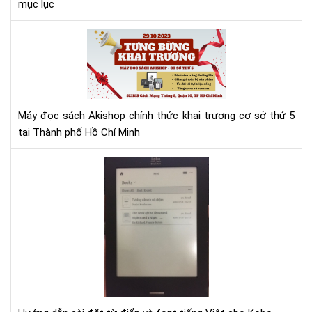
mục lục
Má
đọ
sác
Aki
tưn
bừ
Máy đọc sách Akishop chính thức khai trương cơ sở thứ 5
kha
tại Thành phố Hồ Chí Minh
trư
cơ
Hư
sở
dẫn
thứ
cài
5
đặt
từ
điể
và
fon
tiế
Việ