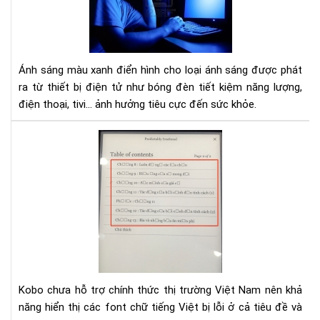
từ
điệ
tho
tivi
gây
Ánh sáng màu xanh điển hình cho loại ánh sáng được phát
hại
ra từ thiết bị điện tử như bóng đèn tiết kiệm năng lượng,
như
điện thoại, tivi... ảnh hưởng tiêu cực đến sức khỏe.
thế
nào
Hư
dẫn
sửa
lỗi
fon
tiế
Việ
cho
Ko
Kobo chưa hỗ trợ chính thức thị trường Việt Nam nên khả
năng hiển thị các font chữ tiếng Việt bị lỗi ở cả tiêu đề và