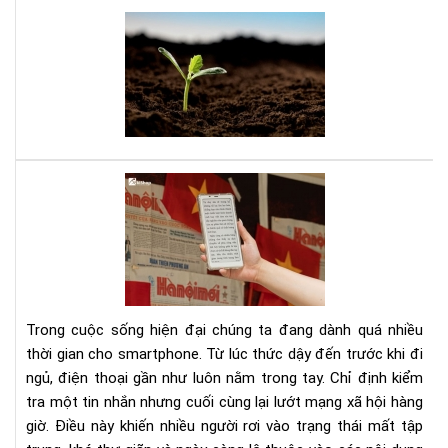
thà
Bạn
cô
tuổ
tee
đây
là
sác
của
bạn
Dig
Det
Cá
cai
ngh
sma
bằn
Trong cuộc sống hiện đại chúng ta đang dành quá nhiều
má
thời gian cho smartphone. Từ lúc thức dậy đến trước khi đi
đọ
ngủ, điện thoại gần như luôn nằm trong tay. Chỉ định kiểm
sác
tra một tin nhắn nhưng cuối cùng lại lướt mạng xã hội hàng
giờ. Điều này khiến nhiều người rơi vào trạng thái mất tập