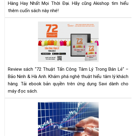
&
Hàng Hay Nhất Mọi Thời Đại. Hãy cũng Akishop tìm hiểu
Tải
thêm cuốn sách này nhé!
Eb
Ng
72
Hô
Thu
Nay
Tấn
Cô
Tâ
Lý
Tr
Review sách "72 Thuật Tấn Công Tâm Lý Trong Bán Lẻ" –
Bán
Bảo Ninh & Hà Anh. Khám phá nghệ thuật hiểu tâm lý khách
Lẻ
hàng. Tải ebook bản quyền trên ứng dụng Savi dành cho
|
máy đọc sách.
Rev
Chi
Tiế
Mu
&
đầ
Tải
tư
Eb
cổ
phi