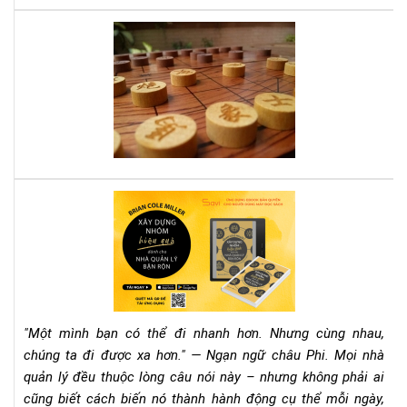
nga
quy
Mư
sác
lượ
này
tro
kin
do
dẫn
lối
thà
cô
Rev
Sác
"Xâ
Dự
Nh
Hiệ
Qu
"Một mình bạn có thể đi nhanh hơn. Nhưng cùng nhau,
Dà
chúng ta đi được xa hơn." — Ngạn ngữ châu Phi. Mọi nhà
Ch
quản lý đều thuộc lòng câu nói này – nhưng không phải ai
Nh
cũng biết cách biến nó thành hành động cụ thể mỗi ngày,
Qu