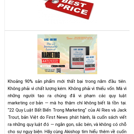
bán
má
đọ
sác
giá
rẻ
Rev
nhấ
Sác
địn
22
bạn
Quy
phả
Luậ
biế
Bất
Biế
Khoảng 90% sản phẩm mới thất bại trong năm đầu tiên.
Tr
Không phải vì chất lượng kém. Không phải vì thiếu vốn. Mà vì
Mar
những người tạo ra chúng đã vi phạm các quy luật
|
marketing cơ bản — mà họ thậm chí không biết là tồn tại.
Tải
Eb
"22 Quy Luật Bất Biến Trong Marketing" của Al Ries và Jack
Bản
Trout, bản Việt do First News phát hành, là cuốn sách viết
Quy
ra những quy luật đó — ngắn gọn, sắc bén, và không có chỗ
Trê
cho sự ngụy biện. Hãy cùng Akishop tìm hiểu thêm về cuốn