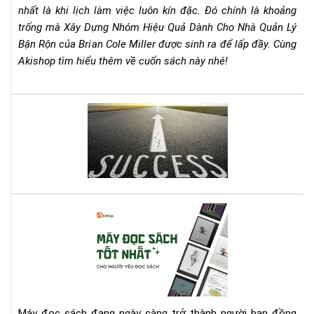
Lý
nhất là khi lịch làm việc luôn kín đặc. Đó chính là khoảng
Bận
trống mà Xây Dựng Nhóm Hiệu Quả Dành Cho Nhà Quản Lý
Rộn
Bận Rộn của Brian Cole Miller được sinh ra để lấp đầy. Cùng
–
Akishop tìm hiểu thêm về cuốn sách này nhé!
Bri
Col
Mill
Lên
Cẩ
dây
Na
cót
Th
tin
Chi
thầ
Ch
với
Mọi
quy
Nh
Cá
sác
Qu
má
này
Lý
đọ
bạn
sác
nhé
tốt
nhấ
cho
Máy đọc sách đang ngày càng trở thành người bạn đồng