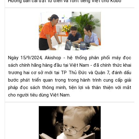
Hướng dẫn cài đặt từ điển và font tiếng Việt cho Kobo
cho
Ko
Aki
mở
rộn
hệ
thố
phâ
phố
Ngày 15/9/2024, Akishop - hệ thống phân phối máy đọc
má
sách chính hãng hàng đầu tại Việt Nam - đã chính thức khai
đọ
trương hai cơ sở mới tại TP Thủ Đức và Quận 7, đánh dấu
sác
bước phát triển quan trọng trong hành trình cung cấp giải
số
pháp đọc sách thông minh, tiện lợi và thân thiện với mắt
1
cho người tiêu dùng Việt Nam.
Việ
Na
Mu
với
má
2
đọ
cơ
sác
sở
cần
mới