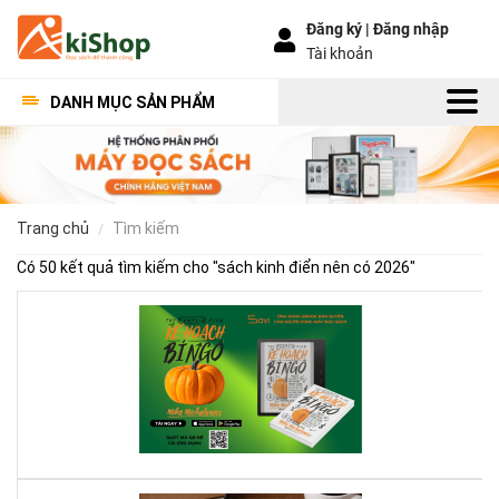
Đăng ký |
Đăng nhập
Tài khoản
DANH MỤC SẢN PHẨM
trang chủ
tìm kiếm
Có 50 kết quả tìm kiếm cho "
sách kinh điển nên có 2026
"
Kế
Ho
Bí
Ng
–
Khi
Mộ
Qu