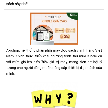
Sav
sách này nhé!
Aki
Th
Mu
Kin
Cũ
Với
Giá
Akishop, hệ thống phân phối máy đọc sách chính hãng Việt
Lên
Nam, chính thức triển khai chương trình thu mua Kindle cũ
Đế
với mức giá lên đến 70% giá trị máy, mang đến cơ hội lý
70
tưởng cho người dùng muốn nâng cấp thiết bị đọc sách của
—
Cơ
mình.
Hội
Và
Tại
Để
sao
Nâ
nên
Cấ
mu
Má
má