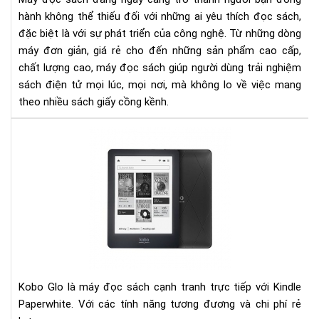
ngư
hành không thể thiếu đối với những ai yêu thích đọc sách,
yêu
đặc biệt là với sự phát triển của công nghệ. Từ những dòng
đọ
máy đơn giản, giá rẻ cho đến những sản phẩm cao cấp,
sác
chất lượng cao, máy đọc sách giúp người dùng trải nghiệm
sách điện tử mọi lúc, mọi nơi, mà không lo về việc mang
theo nhiều sách giấy cồng kềnh.
Đá
giá
ko
glo
và
kin
pap
Kobo Glo là máy đọc sách cạnh tranh trực tiếp với Kindle
Paperwhite. Với các tính năng tương đương và chi phí rẻ