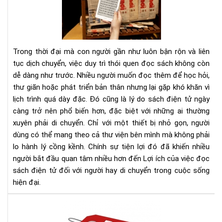
của
việ
đọ
sác
điệ
Trong thời đại mà con người gần như luôn bận rộn và liên
tử
tục dịch chuyển, việc duy trì thói quen đọc sách không còn
đối
dễ dàng như trước. Nhiều người muốn đọc thêm để học hỏi,
với
thư giãn hoặc phát triển bản thân nhưng lại gặp khó khăn vì
ngư
hay
lịch trình quá dày đặc. Đó cũng là lý do sách điện tử ngày
di
càng trở nên phổ biến hơn, đặc biệt với những ai thường
chu
xuyên phải di chuyển. Chỉ với một thiết bị nhỏ gọn, người
dùng có thể mang theo cả thư viện bên mình mà không phải
lo hành lý cồng kềnh. Chính sự tiện lợi đó đã khiến nhiều
người bắt đầu quan tâm nhiều hơn đến Lợi ích của việc đọc
sách điện tử đối với người hay di chuyển trong cuộc sống
hiện đại.
Địa
chỉ