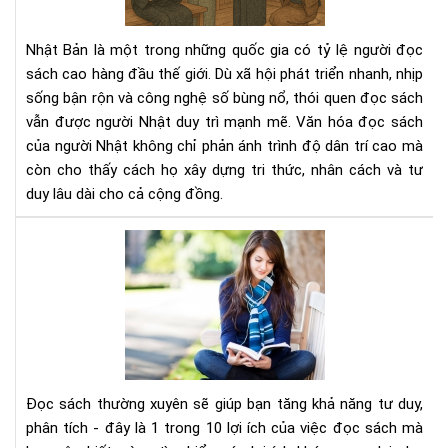
ngư
Nhậ
Nhật Bản là một trong những quốc gia có tỷ lệ người đọc
–
sách cao hàng đầu thế giới. Dù xã hội phát triển nhanh, nhịp
Nề
sống bận rộn và công nghệ số bùng nổ, thói quen đọc sách
tản
vẫn được người Nhật duy trì mạnh mẽ. Văn hóa đọc sách
tri
thứ
của người Nhật không chỉ phản ánh trình độ dân trí cao mà
tạo
còn cho thấy cách họ xây dựng tri thức, nhân cách và tư
nên
duy lâu dài cho cả cộng đồng.
xã
hội
Đọ
bền
sác
vữn
thư
xuy
sẽ
giú
bạn
tăn
Đọc sách thường xuyên sẽ giúp bạn tăng khả năng tư duy,
khả
phân tích - đây là 1 trong 10 lợi ích của việc đọc sách mà
năn