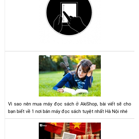
đổi
độ
sán
má
đọ
sác
Ko
với
Com
Vì
sao
nên
mu
má
đọ
sác
Vì sao nên mua máy đọc sách ở AkiShop, bài viết sẽ cho
ở
bạn biết về 1 nơi bán máy đọc sách tuyệt nhất Hà Nội nhé
Aki
Lợi
ích