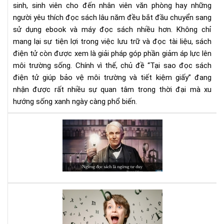
sinh, sinh viên cho đến nhân viên văn phòng hay những
môi
người yêu thích đọc sách lâu năm đều bắt đầu chuyển sang
trư
và
sử dụng ebook và máy đọc sách nhiều hơn. Không chỉ
tiết
mang lại sự tiện lợi trong việc lưu trữ và đọc tài liệu, sách
kiệ
điện tử còn được xem là giải pháp góp phần giảm áp lực lên
giấ
môi trường sống. Chính vì thế, chủ đề “Tại sao đọc sách
điện tử giúp bảo vệ môi trường và tiết kiệm giấy” đang
nhận được rất nhiều sự quan tâm trong thời đại mà xu
hướng sống xanh ngày càng phổ biến.
Đọ
sác
đi,
và
bạn
sẽ
bất
Luy
ng
bộ
vì
não
nh