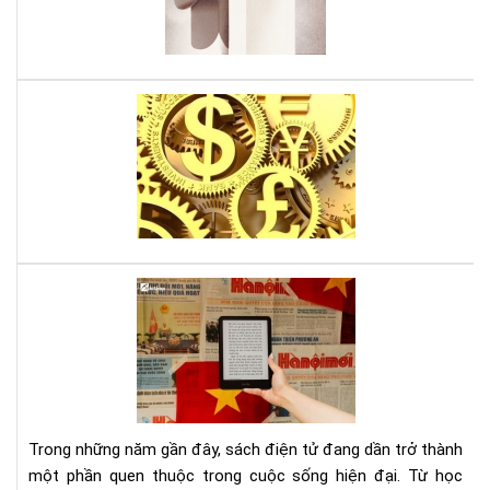
của
Da
Ari
Lời
thú
tội
của
mộ
sát
thủ
kin
Tại
tế,
sao
sác
đọ
gối
sác
đầ
điệ
cho
tử
ngư
giú
mê
Trong những năm gần đây, sách điện tử đang dần trở thành
bảo
thờ
một phần quen thuộc trong cuộc sống hiện đại. Từ học
vệ
sự