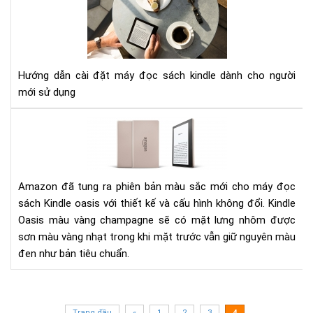
DẪ
CÀI
ĐẶ
MÁ
ĐỌ
Hướng dẫn cài đặt máy đọc sách kindle dành cho người
SÁ
mới sử dụng
KIN
Đá
giá
má
đọ
sác
Amazon đã tung ra phiên bản màu sắc mới cho máy đọc
Kin
sách Kindle oasis với thiết kế và cấu hình không đổi. Kindle
Oas
Oasis màu vàng champagne sẽ có mặt lưng nhôm được
phi
sơn màu vàng nhạt trong khi mặt trước vẫn giữ nguyên màu
bản
đen như bản tiêu chuẩn.
mà
vàn
ch
Trang đầu
«
1
2
3
4