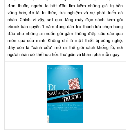
eb
đơn thuần, người ta bắt đầu tìm kiếm những giá trị bền
bản
vững hơn, đó là tri thức, trải nghiệm và sự phát triển cá
quy
1
nhân. Chính vì vậy, set quà tặng máy đọc sách kèm gói
nă
ebook bản quyền 1 năm đang dần trở thành lựa chọn hàng
-
đầu cho những ai muốn gửi gắm thông điệp sâu sắc qua
Xu
món quà của mình. Không chỉ là một thiết bị công nghệ,
hư
đây còn là “cánh cửa” mở ra thế giới sách khổng lồ, nơi
quà
người nhận có thể học hỏi, thư giãn và khám phá mỗi ngày.
tặn
tri
Đi
thứ
sau
thờ
đế
đại
trư
số
-
Sác
hay
cho
ngư
mu