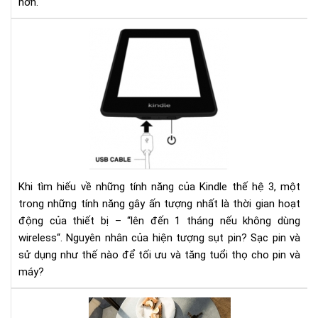
hơn.
Ngu
nhâ
của
hiệ
tượ
sụt
pin
nha
ở
kin
Khi tìm hiếu về những tính năng của Kindle thế hệ 3, một
và
trong những tính năng gây ấn tượng nhất là thời gian hoạt
các
động của thiết bị – “lên đến 1 tháng nếu không dùng
khắ
wireless“. Nguyên nhân của hiện tượng sụt pin? Sạc pin và
phụ
sử dụng như thế nào để tối ưu và tăng tuổi thọ cho pin và
máy?
HƯ