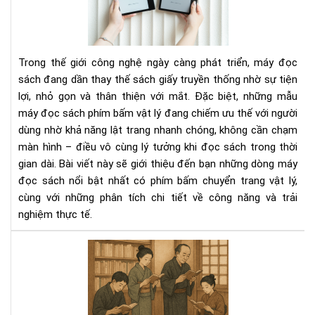
sác
có
phí
bấ
Trong thế giới công nghệ ngày càng phát triển, máy đọc
chu
sách đang dần thay thế sách giấy truyền thống nhờ sự tiện
tra
lợi, nhỏ gọn và thân thiện với mắt. Đặc biệt, những mẫu
vật
máy đọc sách phím bấm vật lý đang chiếm ưu thế với người
lý
dùng nhờ khả năng lật trang nhanh chóng, không cần chạm
màn hình – điều vô cùng lý tưởng khi đọc sách trong thời
gian dài. Bài viết này sẽ giới thiệu đến bạn những dòng máy
đọc sách nổi bật nhất có phím bấm chuyển trang vật lý,
cùng với những phân tích chi tiết về công năng và trải
nghiệm thực tế.
Văn
hóa
đọ
sác
của