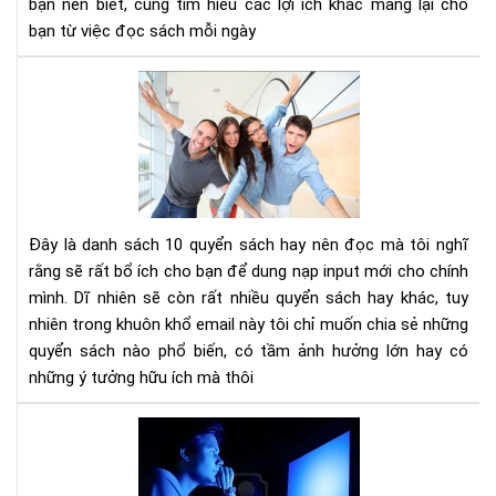
bạn nên biết, cùng tìm hiểu các lợi ích khác mang lại cho
tư
bạn từ việc đọc sách mỗi ngày
duy
phâ
10
tíc
cuố
sác
kh
phá
và
phá
Đây là danh sách 10 quyển sách hay nên đọc mà tôi nghĩ
tri
rằng sẽ rất bổ ích cho bạn để dung nạp input mới cho chính
bản
mình. Dĩ nhiên sẽ còn rất nhiều quyển sách hay khác, tuy
thâ
nhiên trong khuôn khổ email này tôi chỉ muốn chia sẻ những
bạn
nên
quyển sách nào phổ biến, có tầm ảnh hưởng lớn hay có
đọ
những ý tưởng hữu ích mà thôi
Ánh
sán
xan