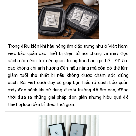
Cá
Bí
bảo
Ng
quả
Tha
má
Đổi
đọ
Cá
sác
Bạn
khi
Nhì
Trong điều kiện khí hậu nóng ẩm đặc trưng như ở Việt Nam,
sử
Nh
việc bảo quản các thiết bị điện tử nói chung và máy đọc
dụ
Do
sách nói riêng trở nên quan trọng hơn bao giờ hết. Độ ẩm
ở
Ngh
cao không chỉ ảnh hưởng đến hiệu năng mà còn có thể làm
môi
trư
giảm tuổi thọ thiết bị nếu không được chăm sóc đúng
độ
cách. Bài viết dưới đây sẽ giúp bạn hiểu rõ cách bảo quản
ẩm
máy đọc sách khi sử dụng ở môi trường độ ẩm cao, đồng
cao
thời đưa ra những giải pháp đơn giản nhưng hiệu quả để
thiết bị luôn bền bỉ theo thời gian.
To
má
đọ