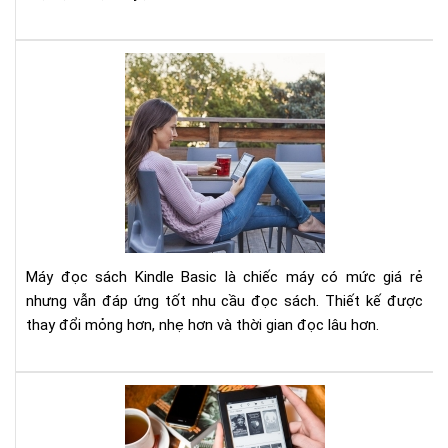
Có
nên
mu
má
đọ
sác
Kin
Bas
201
Máy đọc sách Kindle Basic là chiếc máy có mức giá rẻ
nhưng vẫn đáp ứng tốt nhu cầu đọc sách. Thiết kế được
thay đổi mỏng hơn, nhẹ hơn và thời gian đọc lâu hơn.
Nê
mu
má