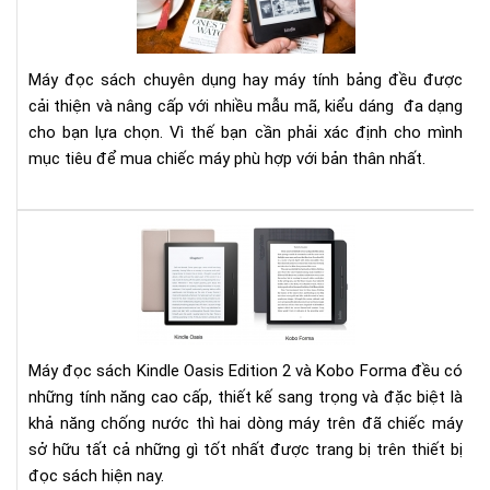
đọ
sác
Kin
Máy đọc sách chuyên dụng hay máy tính bảng đều được
hay
cải thiện và nâng cấp với nhiều mẫu mã, kiểu dáng đa dạng
má
cho bạn lựa chọn. Vì thế bạn cần phải xác định cho mình
tín
mục tiêu để mua chiếc máy phù hợp với bản thân nhất.
bản
201
?
Đá
giá
Ko
Fo
và
Kin
Máy đọc sách Kindle Oasis Edition 2 và Kobo Forma đều có
Oas
những tính năng cao cấp, thiết kế sang trọng và đặc biệt là
Edi
khả năng chống nước thì hai dòng máy trên đã chiếc máy
2
sở hữu tất cả những gì tốt nhất được trang bị trên thiết bị
đọc sách hiện nay.