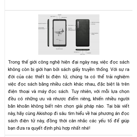
Nê
lựa
chọ
đọ
sác
trê
điệ
Trong thế giới công nghệ hiện đại ngày nay, việc đọc sách
tho
không còn bị giới hạn bởi sách giấy truyền thống. Với sự ra
hay
đời của các thiết bị điện tử, chúng ta có thể trải nghiệm
má
việc đọc sách bằng nhiều cách khác nhau, đặc biệt là trên
đọ
điện thoại và máy đọc sách. Tuy nhiên, với mỗi lựa chọn
sác
đều có những ưu và nhược điểm riêng, khiến nhiều người
băn khoăn không biết nên chọn giải pháp nào. Tại bài viết
này, hãy cùng Akishop đi sâu tìm hiểu về hai phương án đọc
sách điện tử này, đồng thời cân nhắc các yếu tố để giúp
bạn đưa ra quyết định phù hợp nhất nhé!