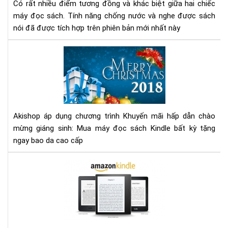
sác
Có rất nhiều điểm tương đồng và khác biệt giữa hai chiếc
Kin
máy đọc sách. Tính năng chống nước và nghe được sách
pap
nói đã được tích hợp trên phiên bản mới nhất này
gen
3
Ch
và
trì
Kin
Khu
pap
mại
gen
chà
4
mừ
Akishop áp dụng chương trình Khuyến mãi hấp dẫn chào
giá
mừng giáng sinh: Mua máy đọc sách Kindle bất kỳ tặng
sin
ngay bao da cao cấp
Đá
giá
má
đọ
sác
Kin