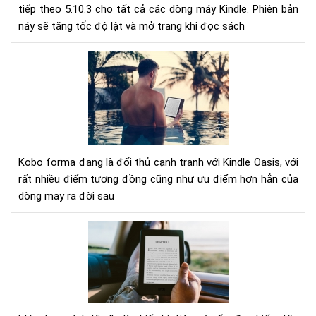
tiếp theo 5.10.3 cho tất cả các dòng máy Kindle. Phiên bản
cho
náy sẽ tăng tốc độ lật và mở trang khi đọc sách
Kin
Giú
tăn
Nh
tốc
đi
độ
thí
lật
ở
tra
má
đọ
sác
Kobo forma đang là đối thủ cạnh tranh với Kindle Oasis, với
KO
rất nhiều điểm tương đồng cũng như ưu điểm hơn hẳn của
FO
dòng may ra đời sau
so
với
Nh
KIN
lý
OAS
do
bạn
có
nên