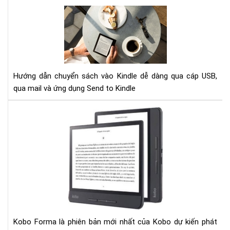
Hư
dẫn
chu
sác
vào
Kin
Hướng dẫn chuyển sách vào Kindle dễ dàng qua cáp USB,
qua mail và ứng dụng Send to Kindle
Rò
rỉ
thô
tin
về
Ko
Fo
-
đối
thủ
Kobo Forma là phiên bản mới nhất của Kobo dự kiến phát
của