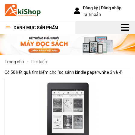
Đăng ký |
Đăng nhập
Tài khoản
DANH MỤC SẢN PHẨM
trang chủ
tìm kiếm
Có 50 kết quả tìm kiếm cho "
so sánh kindle paperwhite 3 và 4
"
Nh
điề
lưu
ý
khi
mu
Kin