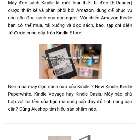
của
Máy đọc sách Kindle là một loại thiết bị đọc (E-Reader)
Ama
được thiết kế và phân phối bởi Amazon, dùng để phục vụ
nhu cầu đọc sách của con người. Với chiếc Amazon Kindle
bạn có thể mua, tải xuống và đọc sách, báo, tạp chí điện
tử được cung cấp trên Kindle Store.
Nê
mu
má
đọ
sác
Kin
Nên mua máy đọc sách nào của Kindle ? New Kindle, Kindle
nào
Paperwhite, Kindle Voyage hay Kindle Oasis. Máy nào phù
201
hợp với túi tiền của bạn mà cung cấp đầy đủ tính năng bạn
?
cần? Cùng Akishop tìm hiểu sản phẩm nào.
Kin
Oas