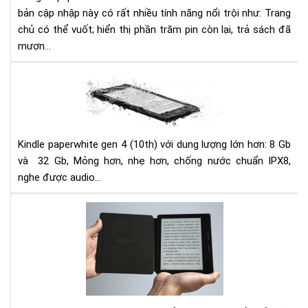
5.1
bản cập nhập này có rất nhiều tính năng nổi trội như: Trang
cho
chủ có thể vuốt; hiển thị phần trăm pin còn lại, trả sách đã
Kin
mượn...
Má
đọ
sác
Kin
Pap
Kindle paperwhite gen 4 (10th) với dung lượng lớn hơn: 8 Gb
gen
và 32 Gb, Mỏng hơn, nhẹ hơn, chống nước chuẩn IPX8,
4
nghe được audio...
(10
ch
Đá
nư
giá
Má
đọ
sác
Kin
Oas