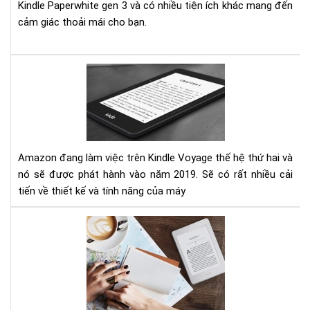
Kindle Paperwhite gen 3 và có nhiều tiện ích khác mang đến
cảm giác thoải mái cho bạn.
Kin
Voy
2
sẽ
đư
ra
Amazon đang làm việc trên Kindle Voyage thế hệ thứ hai và
mắ
nó sẽ được phát hành vào năm 2019. Sẽ có rất nhiều cải
vào
tiến về thiết kế và tính năng của máy
nă
201
So
sán
và
đá
giá
Am