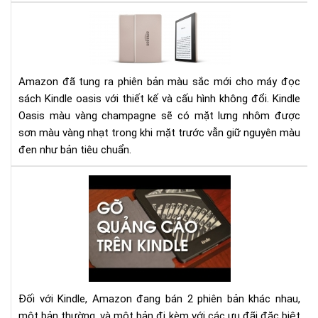
Đá
giá
má
đọ
sác
Amazon đã tung ra phiên bản màu sắc mới cho máy đọc
Kin
sách Kindle oasis với thiết kế và cấu hình không đổi. Kindle
Oas
Oasis màu vàng champagne sẽ có mặt lưng nhôm được
phi
sơn màu vàng nhạt trong khi mặt trước vẫn giữ nguyên màu
bản
đen như bản tiêu chuẩn.
mà
vàn
Hư
ch
dẫn
gỡ
bỏ
qu
cáo
(Sp
Off
Đối với Kindle, Amazon đang bán 2 phiên bản khác nhau,
trê
một bản thường, và một bản đi kèm với các ưu đãi đặc biệt