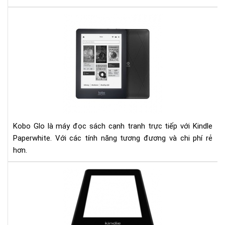
Đá
giá
ko
glo
và
kin
pap
Kobo Glo là máy đọc sách cạnh tranh trực tiếp với Kindle
Paperwhite. Với các tính năng tương đương và chi phí rẻ
hơn.
Ngu
nhâ
của
hiệ
tượ