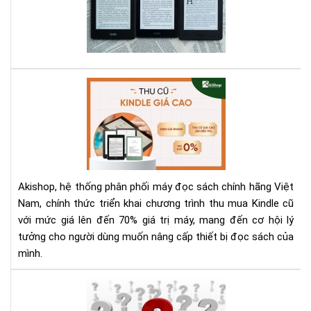
sác
các
Kin
dò
bạn
má
có
Kin
biế
hiệ
Aki
?
có
Th
ở
Mu
Aki
Kin
Cũ
Với
Giá
Akishop, hệ thống phân phối máy đọc sách chính hãng Việt
Lên
Nam, chính thức triển khai chương trình thu mua Kindle cũ
Đế
với mức giá lên đến 70% giá trị máy, mang đến cơ hội lý
70
tưởng cho người dùng muốn nâng cấp thiết bị đọc sách của
—
Cơ
mình.
Hội
Và
Hư
Để
dẫn