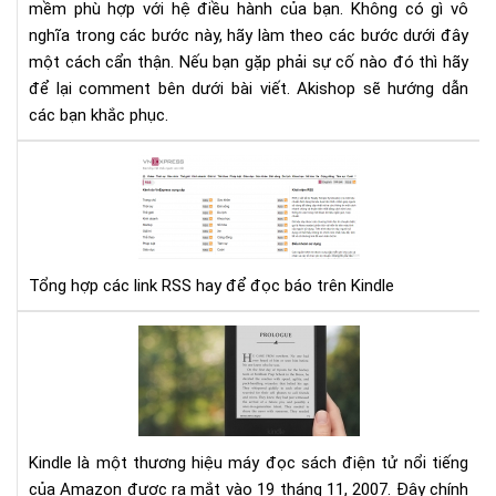
mềm phù hợp với hệ điều hành của bạn. Không có gì vô
nghĩa trong các bước này, hãy làm theo các bước dưới đây
một cách cẩn thận. Nếu bạn gặp phải sự cố nào đó thì hãy
để lại comment bên dưới bài viết. Akishop sẽ hướng dẫn
các bạn khắc phục.
Tổ
hợp
các
link
RS
Tổng hợp các link RSS hay để đọc báo trên Kindle
hay
để
đọ
Đá
báo
giá
trê
má
Kin
đọ
sác
Kin
Kindle là một thương hiệu máy đọc sách điện tử nổi tiếng
của Amazon được ra mắt vào 19 tháng 11, 2007. Đây chính