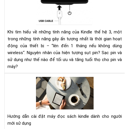
sụt
pin
nha
ở
kin
Khi tìm hiếu về những tính năng của Kindle thế hệ 3, một
và
trong những tính năng gây ấn tượng nhất là thời gian hoạt
các
động của thiết bị – “lên đến 1 tháng nếu không dùng
khắ
wireless“. Nguyên nhân của hiện tượng sụt pin? Sạc pin và
phụ
sử dụng như thế nào để tối ưu và tăng tuổi thọ cho pin và
máy?
HƯ
DẪ
CÀI
ĐẶ
MÁ
ĐỌ
Hướng dẫn cài đặt máy đọc sách kindle dành cho người
SÁ
mới sử dụng
KIN