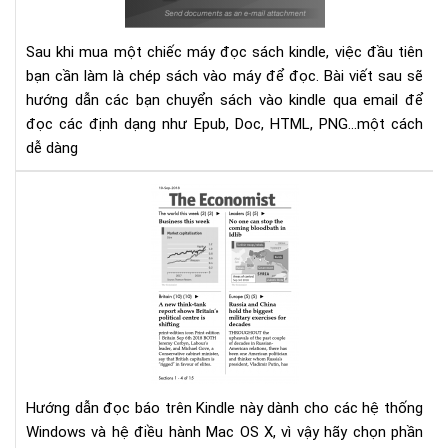
sác
vào
Sau khi mua một chiếc máy đọc sách kindle, việc đầu tiên
các
bạn cần làm là chép sách vào máy để đọc. Bài viết sau sẽ
thi
hướng dẫn các bạn chuyển sách vào kindle qua email để
bị
đọc các định dạng như Epub, Doc, HTML, PNG...một cách
Kin
dễ dàng
bằn
Ema
Hư
dẫn
đọ
báo
trê
Kin
Hướng dẫn đọc báo trên Kindle này dành cho các hệ thống
Windows và hệ điều hành Mac OS X, vì vậy hãy chọn phần