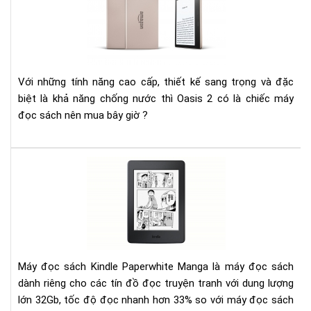
201
–
Má
đọ
sác
Với những tính năng cao cấp, thiết kế sang trọng và đặc
cao
biệt là khả năng chống nước thì Oasis 2 có là chiếc máy
cấp
đọc sách nên mua bây giờ ?
nhấ
của
Kin
Am
Đá
giá
Kin
Pap
Ma
201
Máy đọc sách Kindle Paperwhite Manga là máy đọc sách
dành riêng cho các tín đồ đọc truyện tranh với dung lượng
lớn 32Gb, tốc độ đọc nhanh hơn 33% so với máy đọc sách