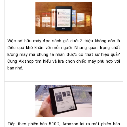
Mu
má
đọ
sác
Kin
nào
Việc sở hữu máy đọc sách giá dưới 3 triệu không còn là
giá
điều quá khó khăn với mỗi người. Nhưng quan trọng chất
dướ
lượng máy mà chúng ta nhận được có thật sự hiệu quả?
3
tri
Cùng Akishop tìm hiểu và lựa chọn chiếc máy phù hợp với
bạn nhé.
Cậ
nhậ
phầ
mề
mới
nhấ
Tiếp theo phiên bản 5.10.2, Amazon lại ra mắt phiên bản
(5.3