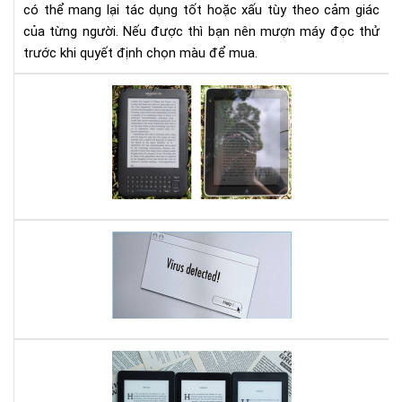
có thể mang lại tác dụng tốt hoặc xấu tùy theo cảm giác
của từng người. Nếu được thì bạn nên mượn máy đọc thử
trước khi quyết định chọn màu để mua.
So
sán
cô
ngh
E-
ink
trê
má
Bí
đọ
kíp
sác
Loạ
và
bỏ
LC
vir
trê
Sho
sma
trê
So
Má
sán
đọ
thử