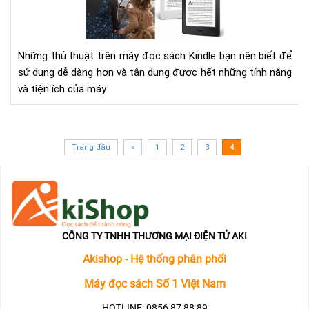
trê
má
đọ
Những thủ thuật trên máy đọc sách Kindle bạn nên biết để
sác
sử dụng dễ dàng hơn và tận dụng được hết những tính năng
Kin
và tiện ích của máy
nên
biế
Trang đầu
«
1
2
3
4
CÔNG TY TNHH THƯƠNG MẠI ĐIỆN TỬ AKI
Akishop - Hệ thống phân phối
Máy đọc sách Số 1 Việt Nam
HOTLINE: 0856 87 88 89