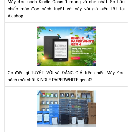
Máy đọc sách Kindle Oasis 1 mỏng và nhẹ nhất. Sở hữu
1 -
chiếc máy đọc sách tuyệt vời này với giá siêu tốt tại
Mỏ
Akishop
và
nhẹ
Đá
giá
Má
đọ
sác
Kin
Pap
Có điều gì TUYỆT VỜI và ĐÁNG GIÁ trên chiếc Máy Đọc
Ge
sách mới nhất KINDLE PAPERWHITE gen 4?
4
Rev
-
Đá
giá
má
đọ