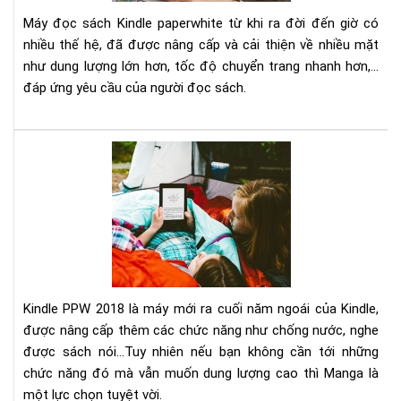
Kin
Máy đọc sách Kindle paperwhite từ khi ra đời đến giờ có
Pap
nhiều thế hệ, đã được nâng cấp và cải thiện về nhiều mặt
1,2
như dung lượng lớn hơn, tốc độ chuyển trang nhanh hơn,...
đáp ứng yêu cầu của người đọc sách.
Đá
giá
Kin
Pap
201
&
Kin
Pap
Ma
Kindle PPW 2018 là máy mới ra cuối năm ngoái của Kindle,
được nâng cấp thêm các chức năng như chống nước, nghe
được sách nói...Tuy nhiên nếu bạn không cần tới những
chức năng đó mà vẫn muốn dung lượng cao thì Manga là
một lực chọn tuyệt vời.