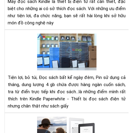
Máy đọc sách Kindle là thiết bị điện tử rất cần thiết, đặc
mu
biệt cho những ai có sở thích đọc sách. Với những ưu điểm
má
đọ
như tiện lơi, đa chức năng, bạn sẽ rất hài lòng khi sở hữu
sác
món đồ công nghệ này
Kin
hay
10
khô
ĐIỀ
TH
KHI
ĐỌ
SÁ
TR
Tiện lợi, bỏ túi, Đọc sách bất kể ngày đêm, Pin sử dụng cả
MÁ
tháng, dung lượng 4 gb chứa được hàng ngàn cuốn sách,
ĐỌ
tra từ điển trực tiếp khi đọc sách...là những điểm mình rất
SÁ
thích trên Kindle Paperwhite - Thiết bị đọc sách điện tử
KIN
nhưng chân thật như sách giấy
PA
Nh
thủ
thu