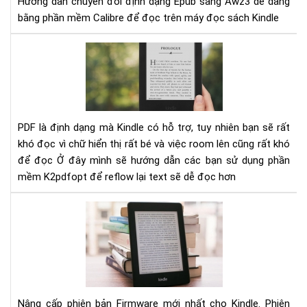
Hướng dẫn chuyển đổi định dạng Epub sang Awz3 dễ dàng
san
bằng phần mềm Calibre để đọc trên máy đọc sách Kindle
Aw
của
Kin
Hư
dẫn
con
địn
dạ
PD
PDF là định dạng mà Kindle có hỗ trợ, tuy nhiên bạn sẽ rất
để
khó đọc vì chữ hiển thị rất bé và việc room lên cũng rất khó
đọ
để đọc
Ở đây mình sẽ hướng dẫn các bạn sử dụng phần
trê
mềm K2pdfopt để reflow lại text sẽ dễ đọc hơn
Kin
Hư
dẫn
nân
cấp
Fir
mới
nhấ
Nâng cấp phiên bản Firmware mới nhất cho Kindle. Phiên