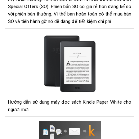
má
Special Offers (SO). Phiên bản SO có giá rẻ hơn đáng kể so
đọ
với phiên bản thường. Vì thế bạn hoàn toàn có thể mua bản
sác
SO và tiến hành gỡ nó dễ dàng để tiết kiệm chi phí
Kin
dễ
HƯ
dà
DẪ
SỬ
DỤ
KIN
PA
Hướng dẫn sử dụng máy đọc sách Kindle Paper White cho
người mới.
Hư
dẫn
gửi