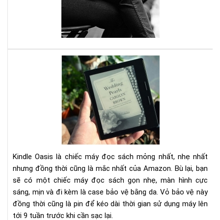
ĐÁ
GIÁ
AM
KIN
OAS
1:
YÊ
NG
TỪ
Kindle Oasis là chiếc máy đọc sách mỏng nhất, nhẹ nhất
CÁI
nhưng đồng thời cũng là mắc nhất của Amazon. Bù lại, bạn
NH
ĐẦ
sẽ có một chiếc máy đọc sách gọn nhẹ, màn hình cực
TIÊ
sáng, mịn và đi kèm là case bảo vệ bằng da. Vỏ bảo vệ này
đồng thời cũng là pin để kéo dài thời gian sử dụng máy lên
tới 9 tuần trước khi cần sạc lại.​