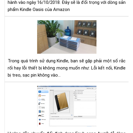
hành vào ngày 16/10/2018. Đây sẽ là đối trọng với dòng sản
Kin
phẩm Kindle Oasis của Amazon
Oas
Nh
lỗi
thư
gặp
trê
má
Trong quá trình sử dụng Kindle, bạn sẽ gặp phải một số rắc
đọ
rối hay lỗi thiết bị không mong muốn như: Lỗi kết nối, Kindle
sác
bị treo, sạc pin không vào...
Kin
và
các
Hư
xử
dẫn
lý
chu
nha
đổi
địn
dạ
Epu