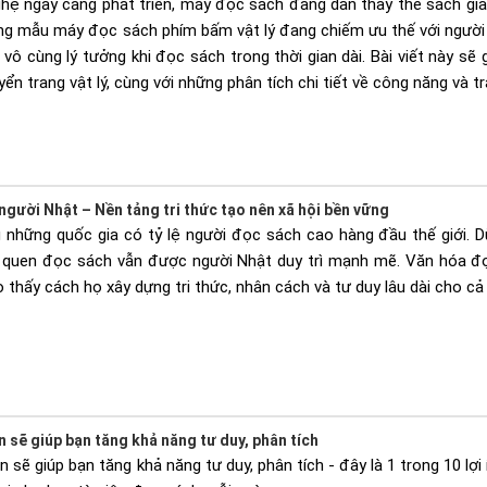
ghệ ngày càng phát triển, máy đọc sách đang dần thay thế sách giấy
ững mẫu máy đọc sách phím bấm vật lý đang chiếm ưu thế với người
vô cùng lý tưởng khi đọc sách trong thời gian dài. Bài viết này s
n trang vật lý, cùng với những phân tích chi tiết về công năng và tr
gười Nhật – Nền tảng tri thức tạo nên xã hội bền vững
 những quốc gia có tỷ lệ người đọc sách cao hàng đầu thế giới. Dù
i quen đọc sách vẫn được người Nhật duy trì mạnh mẽ. Văn hóa đọ
 thấy cách họ xây dựng tri thức, nhân cách và tư duy lâu dài cho c
sẽ giúp bạn tăng khả năng tư duy, phân tích
sẽ giúp bạn tăng khả năng tư duy, phân tích - đây là 1 trong 10 lợi