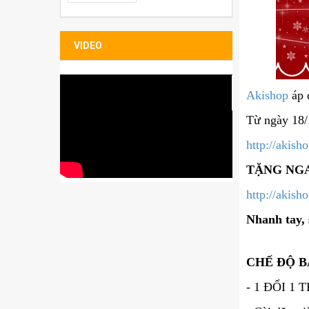
Bao đựng Sleeve
Folio
VIDEO
Akishop
áp 
Từ ngày 18/
http://akis
TẶNG NG
http://akis
Nhanh tay, 
CHẾ ĐỘ B
- 1 ĐỔI 1 T