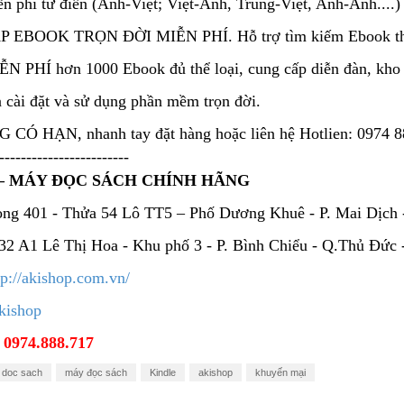
ễn phí từ điển (Anh-Việt; Việt-Anh, Trung-Việt, Anh-Anh....)
 EBOOK TRỌN ĐỜI MIỄN PHÍ. Hỗ trợ tìm kiếm Ebook th
IỄN PHÍ hơn 1000 Ebook đủ thể loại, cung cấp diễn đàn, kho
 cài đặt và sử dụng phần mềm trọn đời.
CÓ HẠN, nhanh tay đặt hàng hoặc liên hệ Hotlien: 0974 88
------------------------
– MÁY ĐỌC SÁCH CHÍNH HÃNG
ng 401 - Thửa 54 Lô TT5 – Phố Dương Khuê - P. Mai Dịch -
32 A1 Lê Thị Hoa - Khu phố 3 - P. Bình Chiểu - Q.Thủ Đức
tp://akishop.com.vn/
kishop
:
0974.888.717
 doc sach
máy đọc sách
Kindle
akishop
khuyến mại