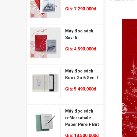
Giá:
7.290.000
đ
Máy đọc sách
Savi 6
Giá:
4.590.000
đ
Máy đọc sách
Boox Go 6 Gen II
Giá:
5.490.000
đ
Máy đọc sách
reMarkabale
Paper Pure + Bút
Marker Plus +
Giá:
18.500.000
đ