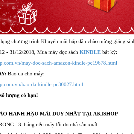
dụng chương trình Khuyến mãi hấp dẫn chào mừng giáng sin
12 - 31/12/2018, Mua máy đọc sách
K
INDLE
bất kỳ:
hop.com.vn/may-doc-sach-amazon-kindle-pc19678.html
AY:
Bao da cho máy:
hop.com.vn/bao-da-kindle-pc30027.html
số lượng có hạn!
ẢO HÀNH HẬU MÃI DUY NHẤT TẠI AKISHOP
RONG 13 tháng nếu máy lỗi do nhà sản xuất