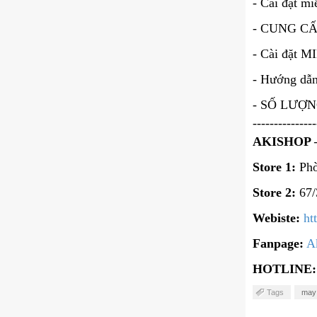
- Cài đặt mi
- CUNG CẤP
- Cài đặt M
- Hướng dẫn
- SỐ LƯỢNG 
---------------
AKISHOP 
Store 1:
Phò
Store 2:
67/
Webiste:
ht
Fanpage:
A
HOTLINE
Tags
may