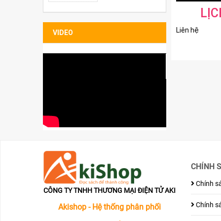
Bao đựng Sleeve
LỊC
Folio
Liên hệ
VIDEO
CHÍNH 
Chính sá
CÔNG TY TNHH THƯƠNG MẠI ĐIỆN TỬ AKI
Chính sá
Akishop - Hệ thống phân phối