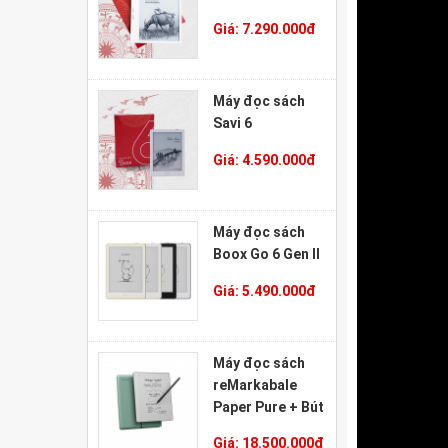
Giá:
7.290.000
đ
Máy đọc sách
Savi 6
Giá:
4.590.000
đ
Máy đọc sách
Boox Go 6 Gen II
Giá:
5.490.000
đ
Máy đọc sách
reMarkabale
Paper Pure + Bút
Marker Plus +
Giá:
18.500.000
đ