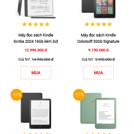
Máy đọc sách Kindle
Máy đọc sách Kindle
Scribe 2024 16Gb kèm bút
Colorsoft 32Gb Signature
cao ...
...
12.990.000 đ
9.190.000 đ
Giá NY:
14.990.000 đ
Giá NY:
9.990.000 đ
MUA
MUA
-16%
-15%