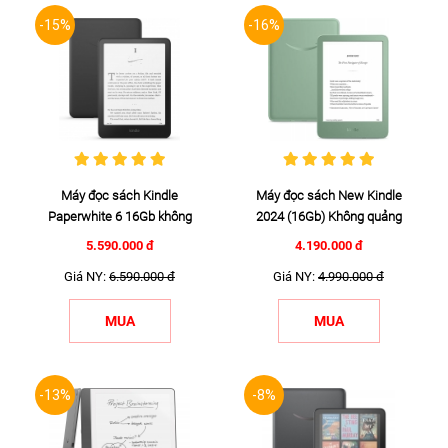
-15%
-16%
Máy đọc sách Kindle
Máy đọc sách New Kindle
Paperwhite 6 16Gb không
2024 (16Gb) Không quảng
quảng ...
...
5.590.000 đ
4.190.000 đ
Giá NY:
6.590.000 đ
Giá NY:
4.990.000 đ
MUA
MUA
-13%
-8%