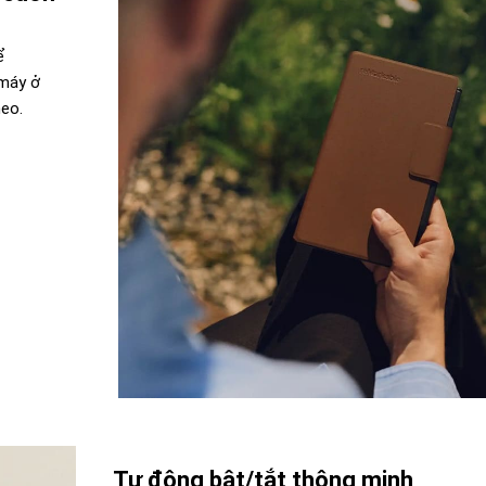
ể
 máy ở
heo.
Tự động bật/tắt thông minh