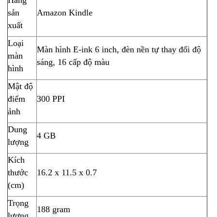
sản
Amazon Kindle
xuất
Loại
Màn hình E-ink 6 inch, đèn nền tự thay đổi độ
màn
sáng, 16 cấp độ màu
hình
Mật độ
điểm
300 PPI
ảnh
Dung
4 GB
lượng
Kích
thước
16.2 x 11.5 x 0.7
(cm)
Trọng
188 gram
lượng