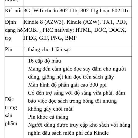
Kết nối
3G, Wifi chuẩn 802.11b, 802.11g hoặc 802.11n
Định
Kindle 8 (AZW3), Kindle (AZW), TXT, PDF,
dạng hỗ
MOBI , PRC natively; HTML, DOC, DOCX,
trợ
JPEG, GIF, PNG, BMP
Pin
1 tháng cho 1 lần sạc
16 cấp độ màu
Mang đến cảm giác đọc say đắm cho người
dùng, giống hệt khi đọc trên sách giấy
Màn hình độ phân giải cao 300 ppi
Có đèn trợ sáng với độ sáng vừa phải, đảm
Đặc
bảo việc đọc sách trong bóng tối nhưng
trưng
không gây chói mắt
sản
Pin khỏe cả tháng
phẩm
Người dùng được truy cập kho sách với hàng
nghìn đầu sách miễn phí của Kindle