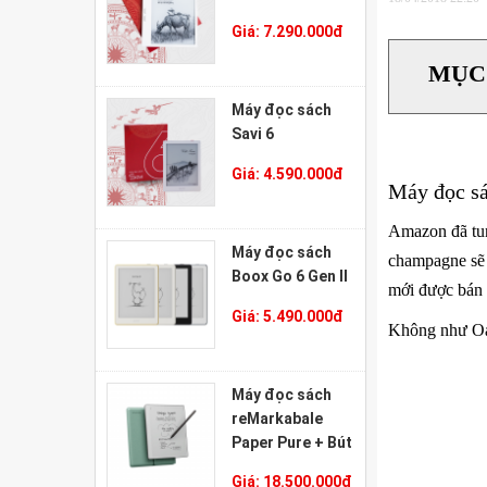
Giá:
7.290.000
đ
MỤC
Máy đọc sách
Savi 6
Giá:
4.590.000
đ
Máy đọc sá
Amazon đã tun
Máy đọc sách
champagne sẽ 
Boox Go 6 Gen II
mới được bán r
Giá:
5.490.000
đ
Không như Oas
Máy đọc sách
reMarkabale
Paper Pure + Bút
Marker Plus +
Giá:
18.500.000
đ