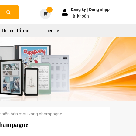
Đăng ký |
Đăng nhập
0
Tài khoản
Thu cũ đổi mới
Liên hệ
is phiên bản màu vàng champagne
 champagne