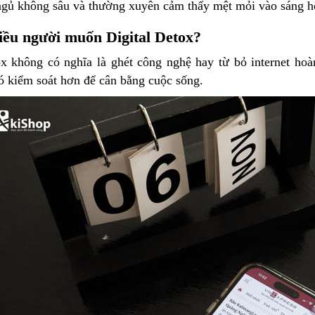
gủ không sâu và thường xuyên cảm thấy mệt mỏi vào sáng h
iều người muốn Digital Detox?
ox không có nghĩa là ghét công nghệ hay từ bỏ internet ho
ó kiểm soát hơn để cân bằng cuộc sống.