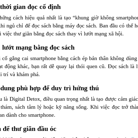
 thời gian đọc cố định
hững cách hiệu quả nhất là tạo “khung giờ không smartphon
khi ngủ chỉ để đọc sách bằng máy đọc sách. Ban đầu có thể h
 việc thư giãn bằng đọc sách thay vì lướt mạng xã hội.
 lướt mạng bằng đọc sách
 cố gắng cai smartphone bằng cách ép bản thân không dùng
t động khác, bạn rất dễ quay lại thói quen cũ. Đọc sách là 
i trí và khám phá.
dung phù hợp để duy trì hứng thú
 là Digital Detox, điều quan trọng nhất là tạo được cảm giác 
h thám, sách tâm lý hoặc kỹ năng sống. Khi việc đọc trở thà
ian dành cho smartphone.
 để thư giãn đầu óc