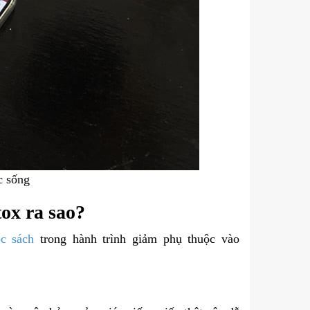
c sống
tox ra sao?
c sách
trong hành trình giảm phụ thuộc vào