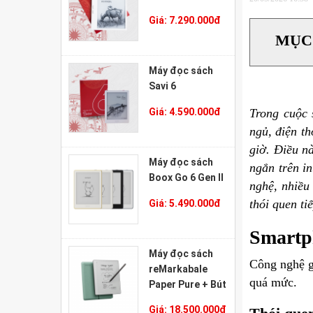
Giá:
7.290.000
đ
MỤC
Máy đọc sách
Savi 6
Giá:
4.590.000
đ
Trong cuộc 
ngủ, điện t
giờ. Điều nà
Máy đọc sách
ngắn trên i
Boox Go 6 Gen II
nghệ, nhiều
thói quen ti
Giá:
5.490.000
đ
Smartp
Máy đọc sách
Công nghệ g
reMarkabale
quá mức.
Paper Pure + Bút
Marker Plus +
Giá:
18.500.000
đ