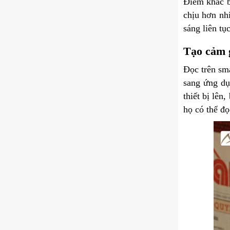
Điểm khác b
chịu hơn nh
sáng liên t
Tạo cảm g
Đọc trên sm
sang ứng dụn
thiết bị lên
họ có thể đọ