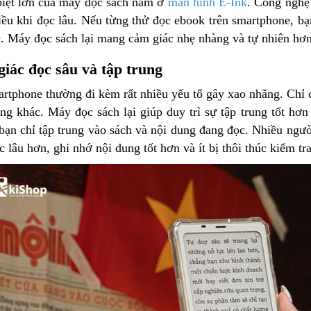
iệt lớn của máy đọc sách nằm ở
màn hình E-Ink
. Công nghệ
iều khi đọc lâu. Nếu từng thử đọc ebook trên smartphone, b
ục. Máy đọc sách lại mang cảm giác nhẹ nhàng và tự nhiên hơ
iác đọc sâu và tập trung
artphone thường đi kèm rất nhiều yếu tố gây xao nhãng. Chỉ 
g khác. Máy đọc sách lại giúp duy trì sự tập trung tốt hơn 
, bạn chỉ tập trung vào sách và nội dung đang đọc. Nhiều ng
c lâu hơn, ghi nhớ nội dung tốt hơn và ít bị thôi thúc kiểm tra