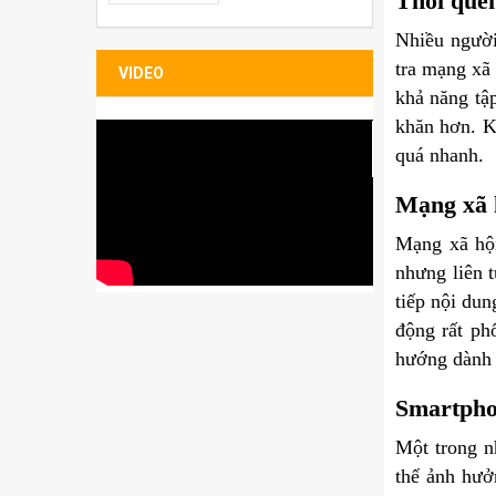
Thói quen
Bao đựng Sleeve
Folio
Nhiều người
tra mạng xã 
VIDEO
khả năng tậ
khăn hơn. K
quá nhanh.
Mạng xã 
Mạng xã hội
nhưng liên 
tiếp nội dun
động rất ph
hướng dành r
Smartpho
Một trong n
thể ảnh hưở