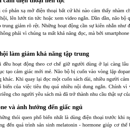
 cầm điện thoại liên tục
 có phản xạ mở điện thoại bất cứ khi nào cảm thấy nhàm ch
hội, lên lướt tin tức hoặc xem video ngắn. Dần dần, não bộ qu
p trung giảm rõ rệt. Những hoạt động cần sự kiên nhẫn như đ
hông phải vì chúng ta mất khả năng đọc, mà bởi smartphone đ
hội làm giảm khả năng tập trung
 đều hoạt động theo cơ chế giữ người dùng ở lại càng lâu 
tục tạo cảm giác mới mẻ. Não bộ bị cuốn vào vòng lặp dop
g khác. Khi quay lại đọc một cuốn sách dài, nhiều người cảm
ổ biến của việc tiêu thụ quá nhiều nội dung ngắn. Chính vì 
iêng cho người yêu sách mà đã trở thành nhu cầu thật sự của 
ne và ảnh hưởng đến giấc ngủ
hững thói quen phổ biến nhất là dùng điện thoại trước khi 
ng đến quá trình sản sinh melatonin - hormone giúp cơ thể