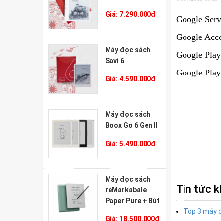
Giá:
7.290.000
đ
Google Ser
Google Acc
Máy đọc sách
Google Play
Savi 6
Google Play
Giá:
4.590.000
đ
Máy đọc sách
Boox Go 6 Gen II
Giá:
5.490.000
đ
Máy đọc sách
Tin tức 
reMarkabale
Paper Pure + Bút
Top 3 máy đ
Marker Plus +
Giá:
18.500.000
đ