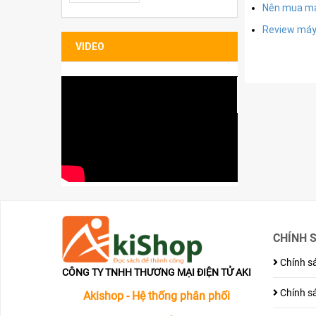
Bao đựng Sleeve
Nên mua má
Folio
Review máy 
VIDEO
CHÍNH 
Chính sá
CÔNG TY TNHH THƯƠNG MẠI ĐIỆN TỬ AKI
Chính sá
Akishop - Hệ thống phân phối