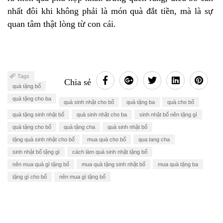
nhất đôi khi không phải là món quà đắt tiền, mà là sự
quan tâm thật lòng từ con cái.
Tags
Chia sẻ
quà tặng bố
quà tặng cho ba
quà sinh nhật cho bố
quà tặng ba
quà cho bố
quà tặng sinh nhật bố
quà sinh nhật cho ba
sinh nhật bố nên tặng gì
quà tặng cho bố
quà tặng cha
quà sinh nhật bố
tặng quà sinh nhật cho bố
mua quà cho bố
qua tang cha
sinh nhật bố tặng gì
cách làm quà sinh nhật tặng bố
nên mua quà gì tặng bố
mua quà tặng sinh nhật bố
mua quà tặng ba
tặng gì cho bố
nên mua gì tặng bố