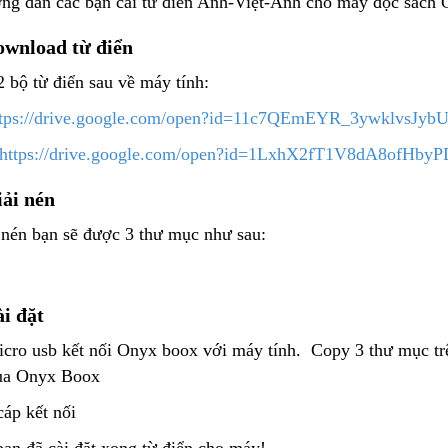
ng dẫn các bạn cài từ điển Anh-Việt-Anh cho máy đọc sách
ownload từ điển
2 bộ từ điển sau về máy tính:
ttps://drive.google.com/open?id=11c7QEmEYR_3ywklvsJy
https://drive.google.com/open?id=1LxhX2fT1V8dA8ofHby
iải nén
i nén bạn sẽ được 3 thư mục như sau:
i đặt
cro usb kết nối Onyx boox với máy tính. Copy 3 thư mục trê
a Onyx Boox
cáp kết nối