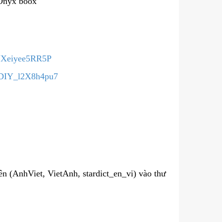
 Onyx boox
bUXeiyee5RR5P
PDIY_l2X8h4pu7
n (AnhViet, VietAnh, stardict_en_vi) vào thư