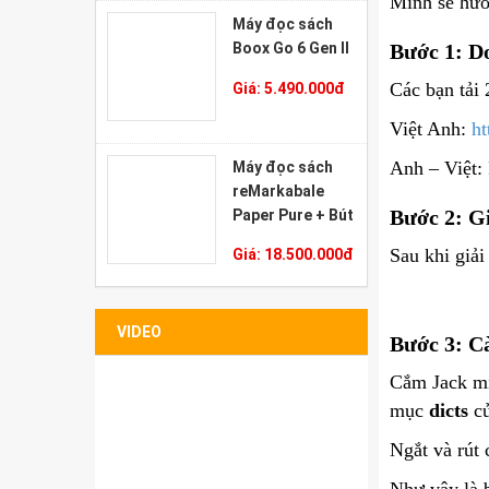
Mình sẽ hướ
Máy đọc sách
Boox Go 6 Gen II
Bước 1: D
Các bạn tải 
Giá:
5.490.000
đ
Việt Anh:
h
Anh – Việt:
Máy đọc sách
reMarkabale
Bước 2: G
Paper Pure + Bút
Marker Plus +
Sau khi giả
Giá:
18.500.000
đ
Bao đựng Sleeve
Folio
VIDEO
Bước 3: Cà
Cắm Jack mi
mục
dicts
củ
Ngắt và rút 