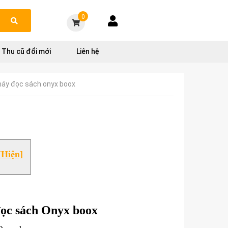
Đăng ký |
Đăng nhập
0
Tài khoản
Thu cũ đổi mới
Liên hệ
 máy đọc sách onyx boox
[Hiện]
đọc sách Onyx boox