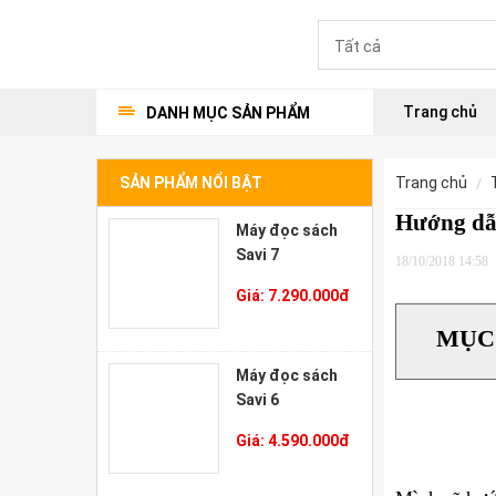
Trang chủ
DANH MỤC SẢN PHẨM
SẢN PHẨM NỔI BẬT
trang chủ
Hướng dẫn
Máy đọc sách
Savi 7
18/10/2018 14:58
Giá:
7.290.000
đ
MỤC
Máy đọc sách
Savi 6
Giá:
4.590.000
đ