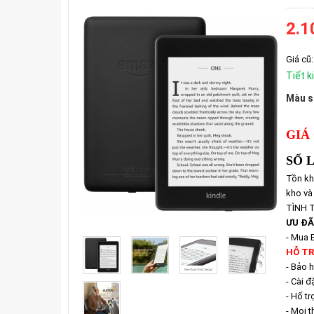
2.1
Giá cũ:
Tiết k
Màu s
GIÁ
SỐ 
Tồn kh
kho và
TÌNH T
ƯU ĐÃ
- Mua 
HỖ TR
- Bảo 
- Cài đ
- Hố t
- Mọi t