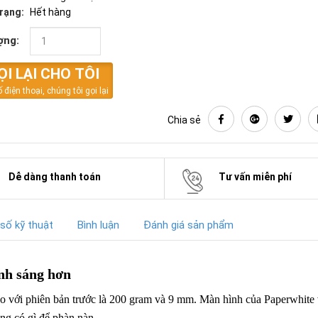
trạng:
Hết hàng
ợng:
ỌI LẠI CHO TÔI
 điện thoại, chúng tôi gọi lại
Chia sẻ
Dễ dàng thanh toán
Tư vấn miễn phí
số kỹ thuật
Bình luận
Đánh giá sản phẩm
nh sáng hơn
o với phiên bản trước là 200 gram và 9 mm. Màn hình của Paperwhite 
ng có gì để phàn nàn.