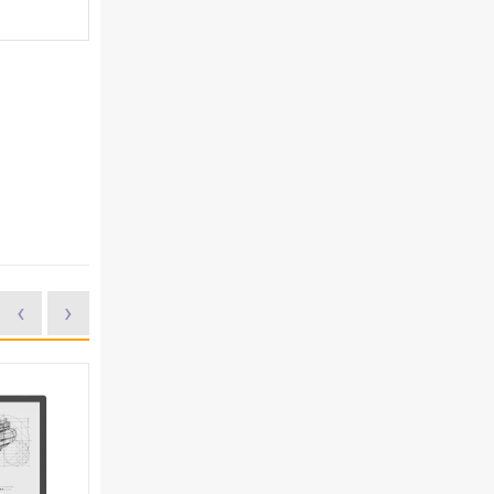
‹
›
7%
23%