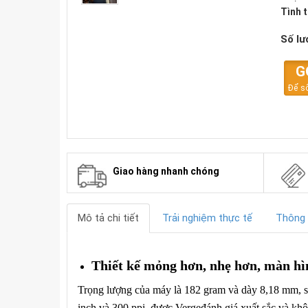
Tình 
Số lư
G
Để số
 đời
Giao hàng nhanh chóng
Mô tả chi tiết
Trải nghiệm thực tế
Thông 
Thiết kế mỏng hơn, nhẹ hơn, màn hì
Trọng lượng của máy là 182 gram và dày 8,18 mm, s
inch và 300 ppi, được Vergeđánh giá xuất sắc và khô