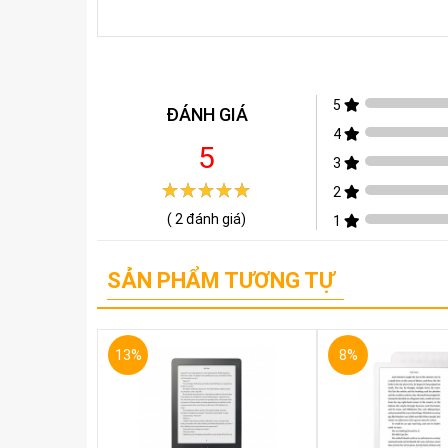
5
ĐÁNH GIÁ
4
5
3
2
(
2
đánh giá)
1
SẢN PHẨM TƯƠNG TỰ
13%
8%