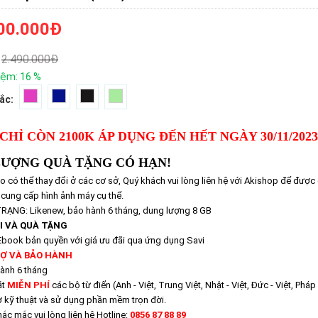
00.000
Đ
2.490.000
Đ
iệm:
16
%
ắc:
 CHỈ CÒN 2100K
ÁP DỤNG ĐẾN HẾT NGÀY 30/11​/2023
LƯỢNG QUÀ TẶNG CÓ HẠN!
o có thể thay đổi ở các cơ sở, Quý khách vui lòng liên hệ với Akishop để được
 cung cấp hình ảnh máy cụ thể.
RẠNG: Likenew, bảo hành 6 tháng, dung lượng 8 GB
I VÀ QUÀ TẶNG
Ebook bản quyền với giá ưu đãi qua ứng dụng Savi
Ợ VÀ BẢO HÀNH
hành 6 tháng
ặt
MIỄN PHÍ
các bộ từ điển (Anh - Việt, Trung Việt, Nhật - Việt, Đức - Việt, Pháp - 
rợ kỹ thuật và sử dụng phần mềm trọn đời.
hắc mắc vui lòng liên hệ Hotline:
0856 87 88 89