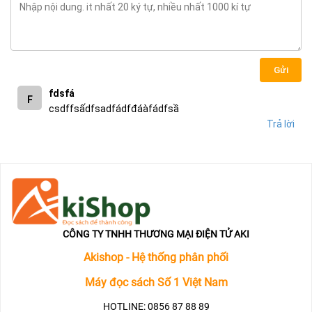
Gửi
fdsfá
F
csdffsấdfsadfádfđáàfádfsầ
Trả lời
CÔNG TY TNHH THƯƠNG MẠI ĐIỆN TỬ AKI
Akishop - Hệ thống phân phối
Máy đọc sách Số 1 Việt Nam
HOTLINE: 0856 87 88 89