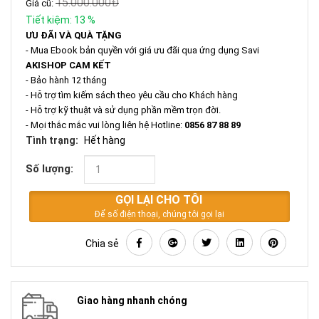
15.000.000
Đ
Giá cũ:
Tiết kiệm:
13
%
ƯU ĐÃI VÀ QUÀ TẶNG
- Mua Ebook bản quyền với giá ưu đãi qua ứng dụng Savi
AKISHOP CAM KẾT
- Bảo hành 12 tháng
- Hỗ trợ tìm kiếm sách theo yêu cầu cho Khách hàng
- Hỗ trợ kỹ thuật và sử dụng phần mềm trọn đời.
- Mọi thắc mắc vui lòng liên hệ Hotline:
0856 87 88 89
Tình trạng:
Hết hàng
Số lượng:
GỌI LẠI CHO TÔI
Để số điện thoại, chúng tôi gọi lại
Chia sẻ
Giao hàng nhanh chóng