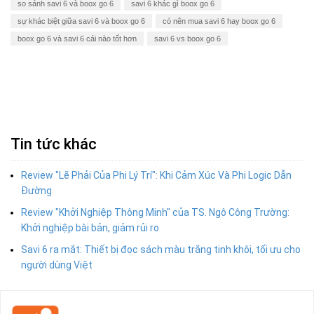
so sánh savi 6 và boox go 6
savi 6 khác gì boox go 6
sự khác biệt giữa savi 6 và boox go 6
có nên mua savi 6 hay boox go 6
boox go 6 và savi 6 cái nào tốt hơn
savi 6 vs boox go 6
Tin tức khác
Review "Lẽ Phải Của Phi Lý Trí": Khi Cảm Xúc Và Phi Logic Dẫn
Đường
Review "Khởi Nghiệp Thông Minh" của TS. Ngô Công Trường:
Khởi nghiệp bài bản, giảm rủi ro
Savi 6 ra mắt: Thiết bị đọc sách màu trắng tinh khôi, tối ưu cho
người dùng Việt