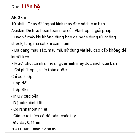
Liên hệ
Giá:
AkiSkin
10 phút - Thay đổi ngoại hình máy đọc sách của bạn
Akiskin: Dịch vụ hoàn toàn mới của Akishop là giải pháp:
- Bảo vệ máy khi không dùng bao da hoặc dùng túi chống
shock, tăng ma sát khi cầm nắm
- Đa dạng màu sắc, mẫu mã, sử dụng vật liệu cao cấp không để
lại vết keo
- Mười phút cá nhân hóa ngoại hình máy đọc sách của bạn
- Chi phí hợp lí, ship toàn quốc.
Chỉ có 2 lớp:
- Lớp đế
- Lớp Skin
- In UV cực bền
- Độ bám dính tốt
- Có rãnh thoát nhiệt
- Cầm cực thích có độ bám chắc tay
- Độ dày 0,11mm
HOTLINE: 0856 87 88 89