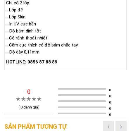
Chỉ có 2 lớp:
- Lớp đế
- Lớp Skin
- In UV cực bền
- Độ bám dính tốt
- Có rãnh thoát nhiệt
- Cầm cực thích có độ bám chắc tay
- Độ dày 0,11mm
HOTLINE: 0856 87 88 89
0
0
0
0
(
0
đánh giá)
0
0
‹
›
SẢN PHẨM TƯƠNG TỰ