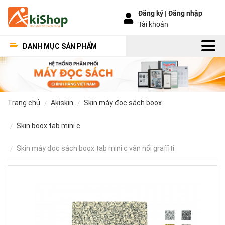
Đăng ký |
Đăng nhập
Tài khoản
DANH MỤC SẢN PHẨM
trang chủ
akiskin
skin máy đọc sách boox
skin boox tab mini c
skin máy đọc sách boox tab mini c vân nổi graffiti