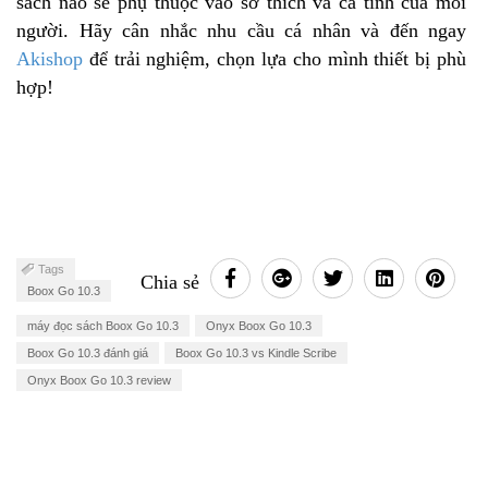
sách nào sẽ phụ thuộc vào sở thích và cá tính của mỗi
người. Hãy cân nhắc nhu cầu cá nhân và đến ngay
Akishop
để trải nghiệm, chọn lựa cho mình thiết bị phù
hợp!
Tags
Chia sẻ
Boox Go 10.3
máy đọc sách Boox Go 10.3
Onyx Boox Go 10.3
Boox Go 10.3 đánh giá
Boox Go 10.3 vs Kindle Scribe
Onyx Boox Go 10.3 review