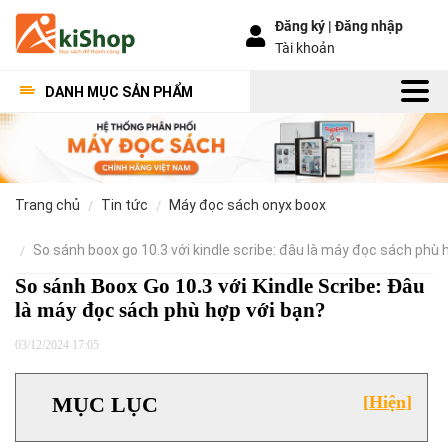
Đăng ký |
Đăng nhập
Tài khoản
DANH MỤC SẢN PHẨM
trang chủ
tin tức
máy đọc sách onyx boox
so sánh boox go 10.3 với kindle scribe: đâu là máy đọc sách phù 
So sánh Boox Go 10.3 với Kindle Scribe: Đâu
là máy đọc sách phù hợp với bạn?
03/12/2024 17:05
MỤC LỤC
[Hiện]