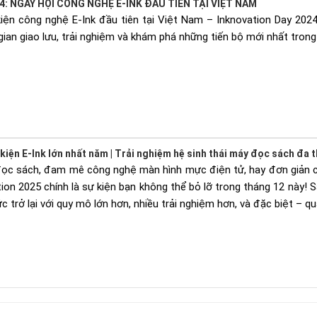
4: NGÀY HỘI CÔNG NGHỆ E-INK ĐẦU TIÊN TẠI VIỆT NAM
iện công nghệ E-Ink đầu tiên tại Việt Nam – Inknovation Day 2024
an giao lưu, trải nghiệm và khám phá những tiến bộ mới nhất trong 
kiện E-Ink lớn nhất năm | Trải nghiệm hệ sinh thái máy đọc sách đa t
đọc sách, đam mê công nghệ màn hình mực điện tử, hay đơn giản 
ion 2025 chính là sự kiện bạn không thể bỏ lỡ trong tháng 12 này!
S
c trở lại với quy mô lớn hơn, nhiều trải nghiệm hơn, và đặc biệt – q