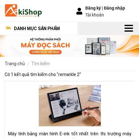
Đăng ký |
Đăng nhập
Tài khoản
DANH MỤC SẢN PHẨM
trang chủ
tìm kiếm
Có 1 kết quả tìm kiếm cho "
remarkle 2
"
To
5
má
tín
bản
E-
Ink
Máy tính bảng màn hình E-ink tốt nhất trên thị trường máy
tốt