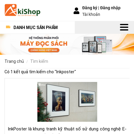
Đăng ký |
Đăng nhập
Tài khoản
DANH MỤC SẢN PHẨM
trang chủ
tìm kiếm
Có 1 kết quả tìm kiếm cho "
Inkposter
"
Ink
-
Kh
Tra
Kỹ
Thu
Số
InkPoster là khung tranh kỹ thuật số sử dụng công nghệ E-
Th