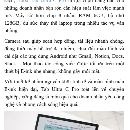
sách,
Boox Tab Ultra C Pro
là lựa chọn hàng đầu cho
những doanh nhân bận rộn cần hiệu suất làm việc mạnh
mẽ. Máy sở hữu chip 8 nhân, RAM 6GB, bộ nhớ
128GB, đủ sức thay thế laptop trong nhiều tác vụ văn
phòng.
Camera sau giúp scan hợp đồng, tài liệu nhanh chóng,
đồng thời máy hỗ trợ đa nhiệm, chia đôi màn hình và
cài đặt các ứng dụng Android như Gmail, Notion, Docs,
Slack... Mọi thao tác công việc được tối ưu trên một
thiết bị E-ink nhẹ nhàng, không gây mỏi mắt.
Với thiết kế nhôm nguyên khối tinh tế và màn hình màu
E-ink hiện đại, Tab Ultra C Pro toát lên vẻ chuyên
nghiệp, xứng đáng là món quà cho doanh nhân yêu công
nghệ và phong cách sống hiệu quả.