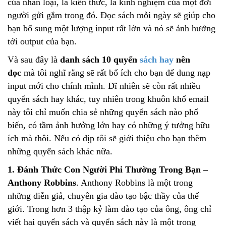
của nhân loại, là kiến thức, là kinh nghiệm của một đời
người gửi gắm trong đó. Đọc sách mỗi ngày sẽ giúp cho
bạn bổ sung một lượng input rất lớn và nó sẽ ảnh hưởng
tới output của bạn.
Và sau đây là
danh sách 10 quyển
sách hay
nên
đọc
mà tôi nghĩ rằng sẽ rất bổ ích cho bạn để dung nạp
input mới cho chính mình. Dĩ nhiên sẽ còn rất nhiều
quyển sách hay khác, tuy nhiên trong khuôn khổ email
này tôi chỉ muốn chia sẻ những quyển sách nào phổ
biến, có tầm ảnh hưởng lớn hay có những ý tưởng hữu
ích mà thôi. Nếu có dịp tôi sẽ giới thiệu cho bạn thêm
những quyển sách khác nữa.
1. Đánh Thức Con Người Phi Thường Trong Bạn –
Anthony Robbins
. Anthony Robbins là một trong
những diễn giả, chuyên gia đào tạo bậc thầy của thế
giới. Trong hơn 3 thập kỷ làm đào tạo của ông, ông chỉ
viết hai quyển sách và quyển sách này là một trong