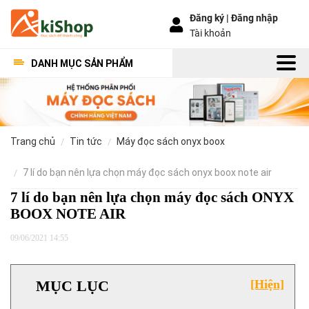
Đăng ký |
Đăng nhập
Tài khoản
DANH MỤC SẢN PHẨM
trang chủ
tin tức
máy đọc sách onyx boox
7 lí do bạn nên lựa chọn máy đọc sách onyx boox note air
7 lí do bạn nên lựa chọn máy đọc sách ONYX
BOOX NOTE AIR
09/06/2021 14:55
MỤC LỤC
[Hiện]