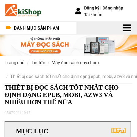
Đăng ký |
Đăng nhập
Tài khoản
DANH MỤC SẢN PHẨM
trang chủ
tin tức
máy đọc sách onyx boox
thiết bị đọc sách tốt nhất cho định dạng epub, mobi, azw3 và n
THIẾT BỊ ĐỌC SÁCH TỐT NHẤT CHO
ĐỊNH DẠNG EPUB, MOBI, AZW3 VÀ
NHIỀU HƠN THẾ NỮA
05/07/2021 10:15
MỤC LỤC
[Hiện]