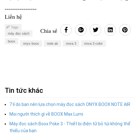
-----------------
Liên hệ
Tags
Chia sẻ
máy đọc sách
boox
onyx boox
note air
nova 3
nova 3 color
Tin tức khác
7 lí do bạn nên lựa chọn máy đọc sách ONYX BOOX NOTE AIR
Mọi người thích gì về BOOX Max Lumi
Máy đọc sách Boox Poke 3 - Thiết bị điện tử bỏ túi không thể
thiếu của bạn