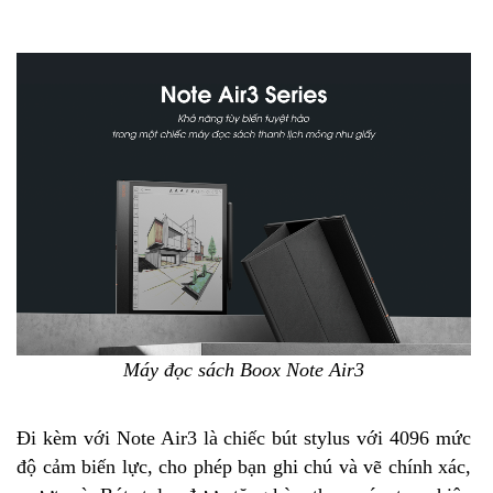
Máy đọc sách Boox Note Air3
Đi kèm với Note Air3 là chiếc bút stylus với 4096 mức
độ cảm biến lực, cho phép bạn ghi chú và vẽ chính xác,