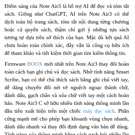
Điểm sáng của Note Air3 là hỗ trợ AI để đọc và tóm tắt
sách. Giống như ChatGPT, AI trên Note Air3 có thể
dịch toàn bộ trang sách, tóm tắt nội dung từng chương
hoặc cả quyển sách, thậm chí gợi ý những tựa sách
tương tự dựa trên sở thích của bạn. Mặc dù kết quả AI
chưa hoàn toàn chính xác, đây vẫn là công cụ hữu ích
để tham khảo và tiết kiệm thời gian tìm kiếm thông tin.
Firmware
BOOX
mới nhất trên Note Air3 thay đổi hoàn
toàn cách bạn ghi chú và đọc sách. Nhờ tính năng Smart
Scribe, bạn có thể chú thích sách bằng ghi chú viết tay,
dễ dàng chuyển đổi nét vẽ nguệch ngoạc thành chữ,
đánh dấu, gạch chân và xóa chữ viết tay một cách hoàn
hảo. Note Air3 C sở hữu nhiều tính năng thông minh lần
đầu tiên xuất hiện trên một chiếc
máy đọc sách
. Phần
cứng mạnh mẽ cho phép bạn khoanh vùng chọn nhanh,
đánh dấu nhanh và thay đổi định dạng văn bản dễ dàng.
Tính năng xóa thông minh bằng cách gạch bút nhiều lần