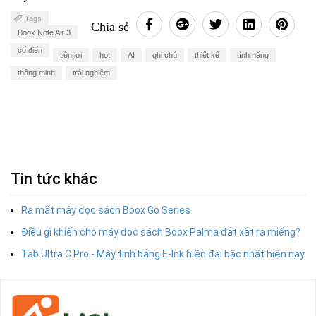
Tags
Chia sẻ
Boox Note Air 3
cổ điển
tiện lợi
hot
AI
ghi chú
thiết kế
tính năng
thông minh
trải nghiệm
Tin tức khác
Ra mắt máy đọc sách Boox Go Series
Điều gì khiến cho máy đọc sách Boox Palma đắt xắt ra miếng?
Tab Ultra C Pro - Máy tính bảng E-Ink hiện đại bậc nhất hiện nay