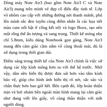
Dòng máy Note Air3 (bao gồm Note Air3 C và Note
Air3) mang trên mình vẻ đẹp cổ điển đầy tinh tế. Lớp
vỏ nhôm cao cấp với những đường nét thanh mảnh, phủ
lên mình sắc đen tuyền cùng điểm nhấn là các họa tiết
màu cam nổi bật ở cổng kết nối và logo Boox, tạo nên
một tổng thể ấn tượng và sang trọng. Thiết kế mỏng nhẹ
chỉ 5.8mm, kiểu dáng Notebook gọn gàng, Note Air3
mang đến cảm giác cầm nắm vô cùng thoải mái, dù là
sử dụng trong thời gian dài.
Điểm sáng trong thiết kế của Note Air3 chính là việc sử
dụng các lớp kính mỏng hơn so với thế hệ trước. Nhờ
vậy, tấm nền hiển thị được đưa sát hơn vào tấm kính
bảo vệ, giúp cho hình ảnh hiển thị rõ nét, sắc sảo và
chân thực hơn bao giờ hết. Bên cạnh đó, lớp hoàn thiện
mịn và hơi nhám bên ngoài màn hình mang lại cảm giác
như đang viết lên giấy, vô cùng thân thiện với mắt
người dùng.