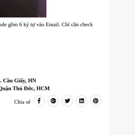
ode gồm 6 ký tự vào Email. Chỉ cần check
Q. Cầu Giấy, HN
, Quận Thủ Đức, HCM
Chia sẻ