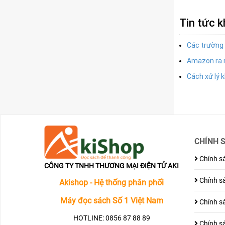
Tin tức 
Các trường 
Amazon ra 
Cách xử lý 
CHÍNH 
Chính sá
CÔNG TY TNHH THƯƠNG MẠI ĐIỆN TỬ AKI
Chính sá
Akishop - Hệ thống phân phối
Máy đọc sách Số 1 Việt Nam
Chính sá
HOTLINE: 0856 87 88 89
Chính sá