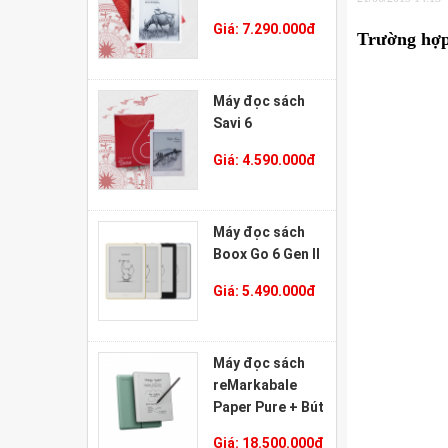
Giá:
7.290.000
đ
Trường hợp
Máy đọc sách
Savi 6
Giá:
4.590.000
đ
Máy đọc sách
Boox Go 6 Gen II
Giá:
5.490.000
đ
Máy đọc sách
reMarkabale
Paper Pure + Bút
Marker Plus +
Giá:
18.500.000
đ