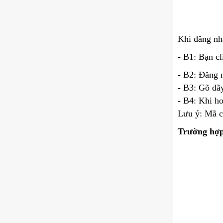
Khi đăng nh
- B1
: B
ạn c
- B2: Đăng 
- B3: Gõ dã
- B4: Khi ho
Lưu ý: Mã co
Trường hợp