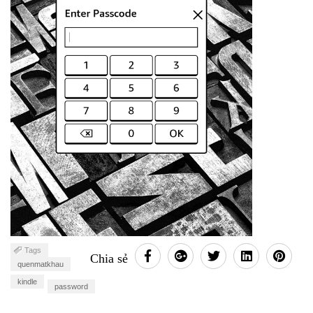
Tags
Chia sẻ
quenmatkhau
kindle
password