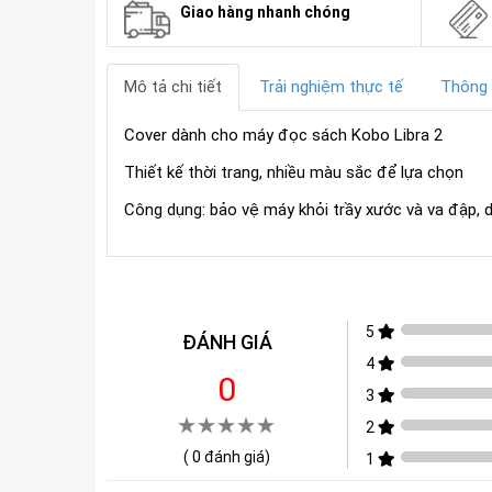
 đời
Giao hàng nhanh chóng
Mô tả chi tiết
Trải nghiệm thực tế
Thông 
Cover dành cho máy đọc sách Kobo Libra 2
Thiết kế thời trang, nhiều màu sắc để lựa chọn
Công dụng: bảo vệ máy khỏi trầy xước và va đập, 
5
ĐÁNH GIÁ
4
0
3
2
(
0
đánh giá)
1