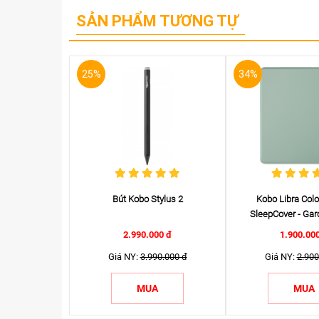
SẢN PHẨM TƯƠNG TỰ
25%
34%
 sách Kobo
Bút Kobo Stylus 2
Kobo Libra Colo
 cấp
SleepCover - Ga
0 đ
2.990.000 đ
1.900.00
0.000 đ
Giá NY:
3.990.000 đ
Giá NY:
2.900
A
MUA
MUA