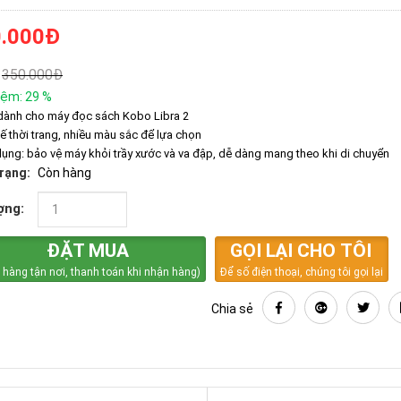
.000
Đ
350.000
Đ
iệm:
29
%
dành cho máy đọc sách Kobo Libra 2
kế thời trang, nhiều màu sắc để lựa chọn
ụng: bảo vệ máy khỏi trầy xước và va đập, dễ dàng mang theo khi di chuyển
trạng:
Còn hàng
ợng:
ĐẶT MUA
GỌI LẠI CHO TÔI
 hàng tận nơi, thanh toán khi nhận hàng)
Để số điện thoại, chúng tôi gọi lại
Chia sẻ