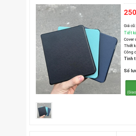
250
Giá cũ:
Tiết k
Cover 
Thiết 
Công d
Tình 
Số lư
(Giao