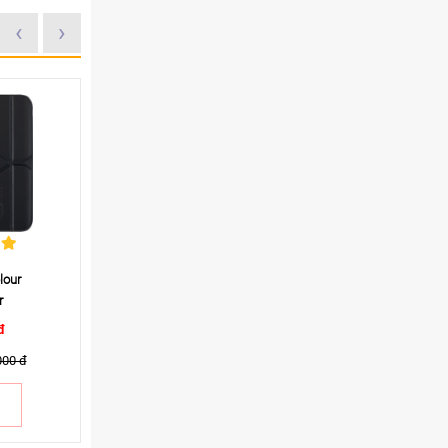
‹
›
25%
lour
Cover máy đọc sách Kobo
Bút Kobo Sage chín
r
Clara 2 E
đ
300.000 đ
1.400.000 đ
000 đ
Giá NY:
400.000 đ
MUA
MUA