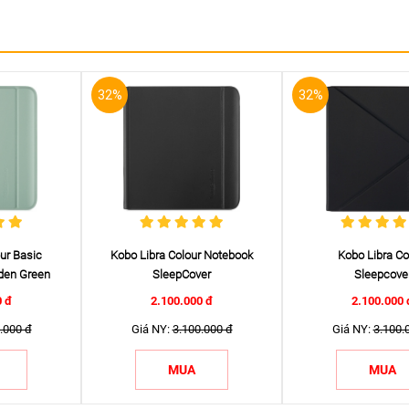
32%
32%
ur Basic
Kobo Libra Colour Notebook
Kobo Libra Co
rden Green
SleepCover
Sleepcove
0 đ
2.100.000 đ
2.100.000 
.000 đ
Giá NY:
3.100.000 đ
Giá NY:
3.100.
MUA
MUA