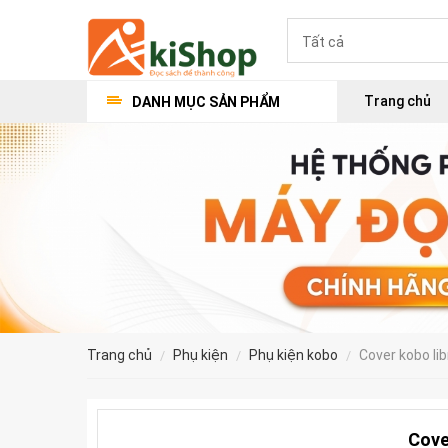
Trang chủ
DANH MỤC SẢN PHẨM
trang chủ
phụ kiện
phụ kiện kobo
cover kobo li
Cove