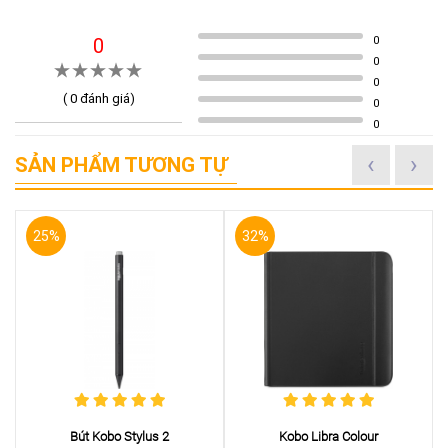
0
0
0
0
(
0
đánh giá)
0
0
‹
›
SẢN PHẨM TƯƠNG TỰ
25%
32%
Bút Kobo Stylus 2
Kobo Libra Colour