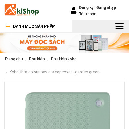
Đăng ký |
Đăng nhập
Tài khoản
DANH MỤC SẢN PHẨM
trang chủ
phụ kiện
phụ kiện kobo
kobo libra colour basic sleepcover - garden green