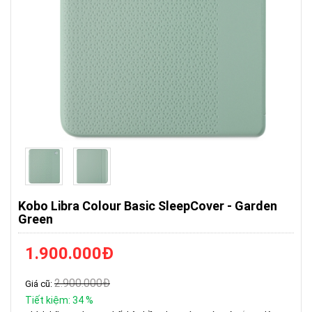
Kobo Libra Colour Basic SleepCover - Garden
Green
1.900.000
Đ
2.900.000
Đ
Giá cũ:
Tiết kiệm:
34
%