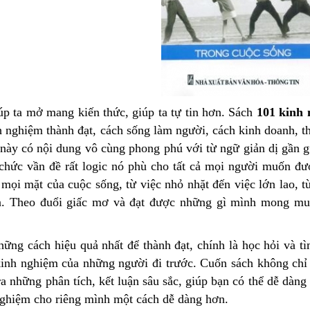
úp ta mở mang kiến thức, giúp ta tự tin hơn. Sách
101 kinh 
h nghiệm thành đạt, cách sống làm người, cách kinh doanh, th
này có nội dung vô cùng phong phú với từ ngữ giản dị gần gũ
 chức vần đề rất logic nó phù cho tất cả mọi người muốn đư
mọi mặt của cuộc sống, từ việc nhỏ nhặt đến việc lớn lao, t
. Theo đuổi giấc mơ và đạt được những gì mình mong muố
hững cách hiệu quả nhất để thành đạt, chính là học hỏi và t
kinh nghiệm của những người đi trước. Cuốn sách không chỉ 
a những phân tích, kết luận sâu sắc, giúp bạn có thể dễ dàng
 nghiệm cho riêng mình một cách dễ dàng hơn.