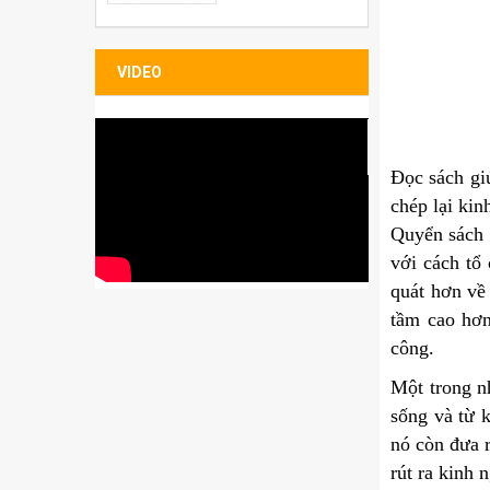
Bao đựng Sleeve
Folio
VIDEO
Đọc sách gi
chép lại kin
Quyển sách 
với cách tổ
quát hơn về 
tầm cao hơn
công.
Một trong n
sống và từ 
nó còn đưa r
rút ra kinh