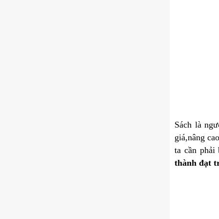
Sách là ngư
giá,nâng ca
ta cần phải
thành đạt t