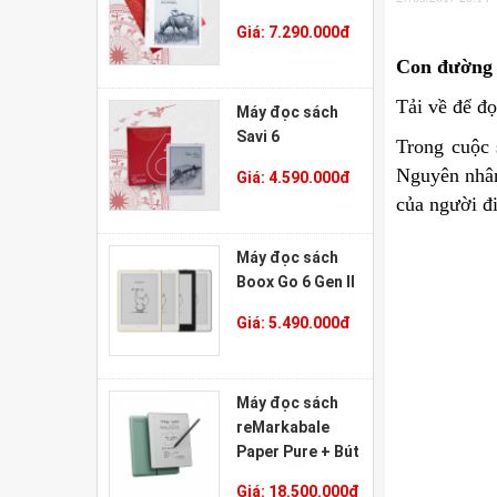
Giá:
7.290.000
đ
Con đường 
Tải về
để đọ
Máy đọc sách
Savi 6
Trong cuộc 
Nguyên nhân
Giá:
4.590.000
đ
của người đ
Máy đọc sách
Boox Go 6 Gen II
Giá:
5.490.000
đ
Máy đọc sách
reMarkabale
Paper Pure + Bút
Marker Plus +
Giá:
18.500.000
đ