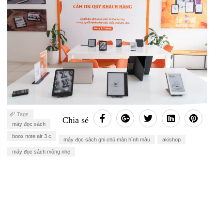
Tags
Chia sẻ
máy đọc sách
boox note air 3 c
máy đọc sách ghi chú màn hình màu
akishop
máy đọc sách mỏng nhẹ