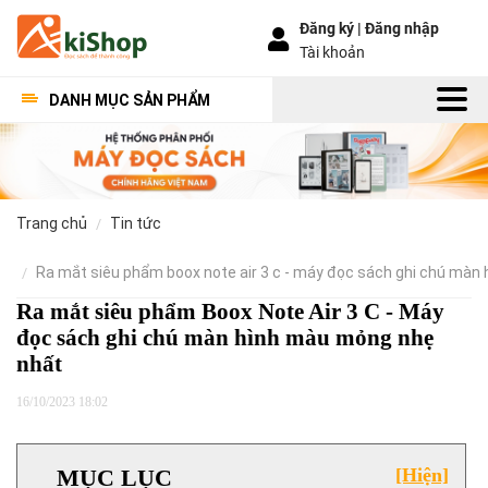
Đăng ký |
Đăng nhập
Tài khoản
DANH MỤC SẢN PHẨM
trang chủ
tin tức
ra mắt siêu phẩm boox note air 3 c - máy đọc sách ghi chú mà
Ra mắt siêu phẩm Boox Note Air 3 C - Máy
đọc sách ghi chú màn hình màu mỏng nhẹ
nhất
16/10/2023 18:02
MỤC LỤC
[Hiện]