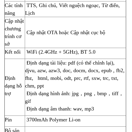
Các tính
TTS, Ghi chú, Viết nguệch ngoạc, Từ điển,
năng
Lịch
Cập nhật
chương
Cập nhật OTA hoặc Cập nhật cục bộ
trình cơ
sở
Kết nối
WiFi (2.4GHz + 5GHz), BT 5.0
Định dạng tài liệu: pdf (có thể chỉnh lại),
djvu, azw, azw3, doc, docm, docx, epub , fb2,
Định
fbz, html, mobi, odt, prc, rtf, sxw, trc, txt,
dạng hỗ
chm, ppt
trợ
Định dạng hình ảnh: jpg，png，bmp，tiff，
gif
Định dạng âm thanh: wav, mp3
Pin
3700mAh Polymer Li-on
Bộ sản