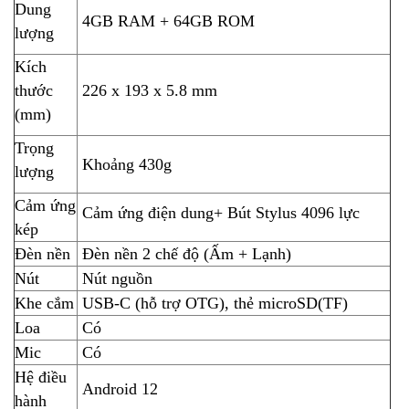
Dung
4GB RAM + 64GB ROM
lượng
Kích
thước
226 x 193 x 5.8 mm
(mm)
Trọng
Khoảng 430g
lượng
Cảm ứng
Cảm ứng điện dung+ Bút Stylus 4096 lực
kép
Đèn nền
Đèn nền 2 chế độ (Ấm + Lạnh)
Nút
Nút nguồn
Khe cắm
USB-C (hỗ trợ OTG), thẻ microSD(TF)
Loa
Có
Mic
Có
Hệ điều
Android 12
hành