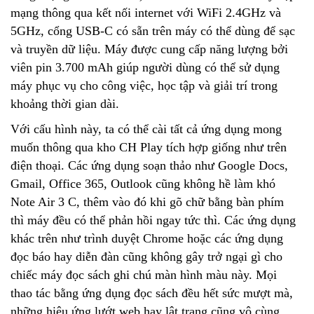
mạng thông qua kết nối internet với WiFi 2.4GHz và
5GHz, cổng USB-C có sẵn trên máy có thể dùng để sạc
và truyền dữ liệu. Máy được cung cấp năng lượng bởi
viên pin 3.700 mAh giúp người dùng có thể sử dụng
máy phục vụ cho công việc, học tập và giải trí trong
khoảng thời gian dài.
Với cấu hình này, ta có thể cài tất cả ứng dụng mong
muốn thông qua kho CH Play tích hợp giống như trên
điện thoại. Các ứng dụng soạn thảo như Google Docs,
Gmail, Office 365, Outlook cũng không hề làm khó
Note Air 3 C, thêm vào đó khi gõ chữ bằng bàn phím
thì máy đều có thể phản hồi ngay tức thì. Các ứng dụng
khác trên như trình duyệt Chrome hoặc các ứng dụng
đọc báo hay diễn đàn cũng không gây trở ngại gì cho
chiếc máy đọc sách ghi chú màn hình màu này. Mọi
thao tác bằng ứng dụng đọc sách đều hết sức mượt mà,
những hiệu ứng lướt web hay lật trang cũng vô cùng