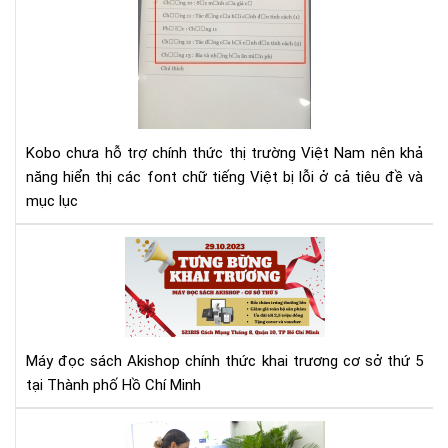
lỗi
fon
tiế
Việ
cho
Ko
Kobo chưa hỗ trợ chính thức thị trường Việt Nam nên khả
năng hiển thị các font chữ tiếng Việt bị lỗi ở cả tiêu đề và
mục lục
Má
đọ
sác
Aki
tưn
bừ
Máy đọc sách Akishop chính thức khai trương cơ sở thứ 5
kha
tại Thành phố Hồ Chí Minh
trư
cơ
Aki
sở