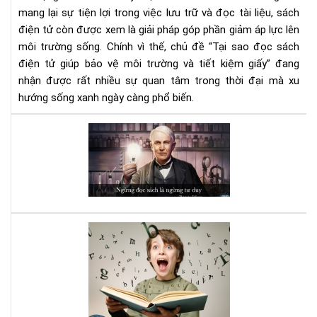
tiết
mang lại sự tiện lợi trong việc lưu trữ và đọc tài liệu, sách
kiệ
điện tử còn được xem là giải pháp góp phần giảm áp lực lên
giấ
môi trường sống. Chính vì thế, chủ đề “Tại sao đọc sách
điện tử giúp bảo vệ môi trường và tiết kiệm giấy” đang
nhận được rất nhiều sự quan tâm trong thời đại mà xu
hướng sống xanh ngày càng phổ biến.
Đọ
sác
đi,
và
bạn
sẽ
bất
Luy
ng
bộ
vì
não
nh
với
gì
sác
mìn
Kỹ
nhậ