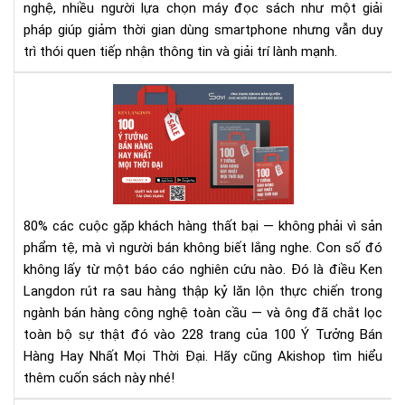
nghệ, nhiều người lựa chọn máy đọc sách như một giải
pháp giúp giảm thời gian dùng smartphone nhưng vẫn duy
trì thói quen tiếp nhận thông tin và giải trí lành mạnh.
100
Ý
Tư
Bán
Hà
Hay
Nhấ
80% các cuộc gặp khách hàng thất bại — không phải vì sản
Mọi
phẩm tệ, mà vì người bán không biết lắng nghe.
Con số đó
Thờ
không lấy từ một báo cáo nghiên cứu nào. Đó là điều Ken
Đại
Langdon rút ra sau hàng thập kỷ lăn lộn thực chiến trong
–
Rev
ngành bán hàng công nghệ toàn cầu — và ông đã chắt lọc
Sác
toàn bộ sự thật đó vào 228 trang của 100 Ý Tưởng Bán
&
Hàng Hay Nhất Mọi Thời Đại. Hãy cũng Akishop tìm hiểu
Tải
thêm cuốn sách này nhé!
Eb