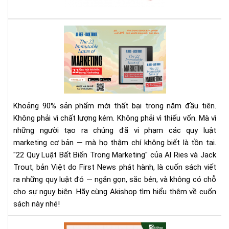
sác
giá
rẻ
Rev
nhấ
Sác
địn
22
bạn
Quy
phả
Luậ
biế
Bất
Biế
Khoảng 90% sản phẩm mới thất bại trong năm đầu tiên.
Tr
Không phải vì chất lượng kém. Không phải vì thiếu vốn. Mà vì
Mar
những người tạo ra chúng đã vi phạm các quy luật
|
marketing cơ bản — mà họ thậm chí không biết là tồn tại.
Tải
Eb
"22 Quy Luật Bất Biến Trong Marketing" của Al Ries và Jack
Bản
Trout, bản Việt do First News phát hành, là cuốn sách viết
Quy
ra những quy luật đó — ngắn gọn, sắc bén, và không có chỗ
Trê
cho sự ngụy biện. Hãy cùng Akishop tìm hiểu thêm về cuốn
Sav
sách này nhé!
Aki