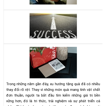
năn
đư
ghi
nhớ
Mở
do
ngh
nhỏ
đây
là
quy
Set
sác
quà
gối
tặn
đầ
má
giư
đọ
của
sác
bạn
kè
Trong những năm gần đây, xu hướng tặng quà đã có nhiều
gói
thay đổi rõ rệt. Thay vì những món quà mang tính vật chất
eb
đơn thuần, người ta bắt đầu tìm kiếm những giá trị bền
bản
vững hơn, đó là tri thức, trải nghiệm và sự phát triển cá
quy