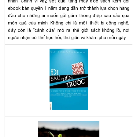
1
nhân. Chính vì vậy, set quà tặng máy đọc sách kèm gói
nă
ebook bản quyền 1 năm đang dần trở thành lựa chọn hàng
-
đầu cho những ai muốn gửi gắm thông điệp sâu sắc qua
Xu
món quà của mình. Không chỉ là một thiết bị công nghệ,
hư
đây còn là “cánh cửa” mở ra thế giới sách khổng lồ, nơi
quà
người nhận có thể học hỏi, thư giãn và khám phá mỗi ngày.
tặn
tri
Đi
thứ
sau
thờ
đế
đại
trư
số
-
Sác
hay
cho
ngư
mu
thà
Bạn
cô
tuổ