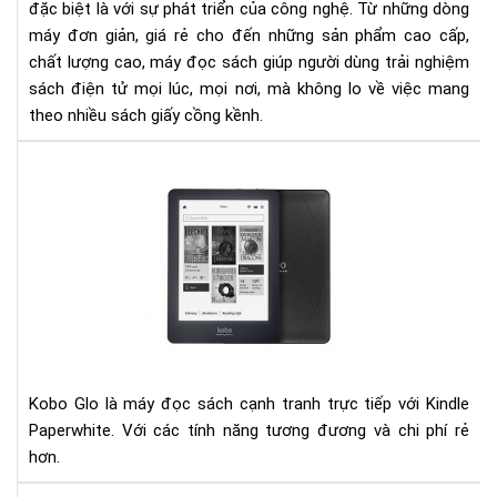
đặc biệt là với sự phát triển của công nghệ. Từ những dòng
đọ
máy đơn giản, giá rẻ cho đến những sản phẩm cao cấp,
sác
chất lượng cao, máy đọc sách giúp người dùng trải nghiệm
sách điện tử mọi lúc, mọi nơi, mà không lo về việc mang
theo nhiều sách giấy cồng kềnh.
Đá
giá
ko
glo
và
kin
pap
Kobo Glo là máy đọc sách cạnh tranh trực tiếp với Kindle
Paperwhite. Với các tính năng tương đương và chi phí rẻ
hơn.