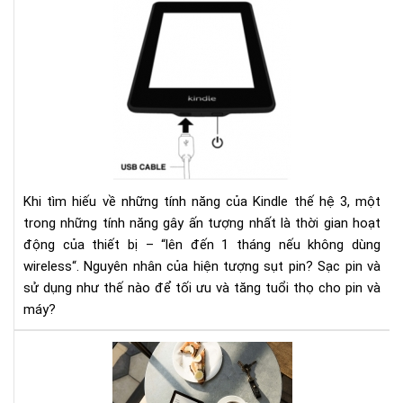
Ngu
nhâ
của
hiệ
tượ
sụt
pin
nha
ở
kin
Khi tìm hiếu về những tính năng của Kindle thế hệ 3, một
và
trong những tính năng gây ấn tượng nhất là thời gian hoạt
các
động của thiết bị – “lên đến 1 tháng nếu không dùng
khắ
wireless“. Nguyên nhân của hiện tượng sụt pin? Sạc pin và
phụ
sử dụng như thế nào để tối ưu và tăng tuổi thọ cho pin và
máy?
HƯ
DẪ
CÀI