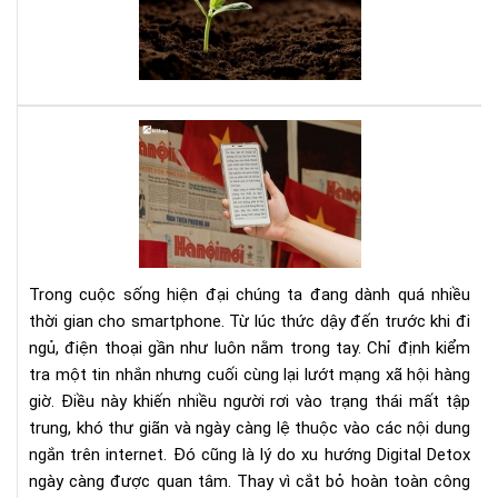
tee
đây
là
sác
của
bạn
Dig
Det
Cá
cai
ngh
sma
bằn
Trong cuộc sống hiện đại chúng ta đang dành quá nhiều
má
thời gian cho smartphone. Từ lúc thức dậy đến trước khi đi
đọ
ngủ, điện thoại gần như luôn nằm trong tay. Chỉ định kiểm
sác
tra một tin nhắn nhưng cuối cùng lại lướt mạng xã hội hàng
giờ. Điều này khiến nhiều người rơi vào trạng thái mất tập
trung, khó thư giãn và ngày càng lệ thuộc vào các nội dung
ngắn trên internet. Đó cũng là lý do xu hướng Digital Detox
ngày càng được quan tâm. Thay vì cắt bỏ hoàn toàn công