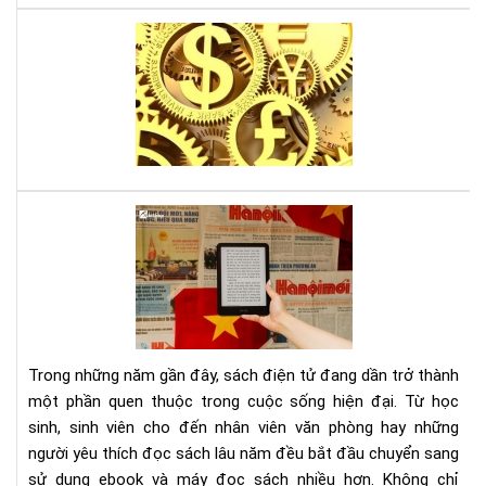
Lời
thú
tội
của
mộ
sát
thủ
kin
Tại
tế,
sao
sác
đọ
gối
sác
đầ
điệ
cho
tử
ngư
giú
mê
Trong những năm gần đây, sách điện tử đang dần trở thành
bảo
thờ
một phần quen thuộc trong cuộc sống hiện đại. Từ học
vệ
sự
sinh, sinh viên cho đến nhân viên văn phòng hay những
môi
người yêu thích đọc sách lâu năm đều bắt đầu chuyển sang
trư
và
sử dụng ebook và máy đọc sách nhiều hơn. Không chỉ