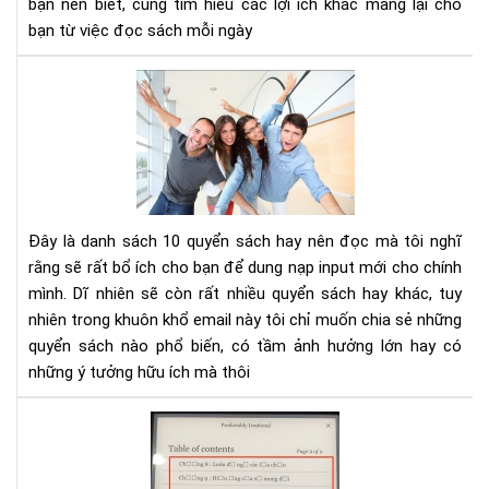
bạn nên biết, cùng tìm hiểu các lợi ích khác mang lại cho
tư
bạn từ việc đọc sách mỗi ngày
duy
phâ
10
tíc
cuố
sác
kh
phá
và
phá
Đây là danh sách 10 quyển sách hay nên đọc mà tôi nghĩ
tri
rằng sẽ rất bổ ích cho bạn để dung nạp input mới cho chính
bản
mình. Dĩ nhiên sẽ còn rất nhiều quyển sách hay khác, tuy
thâ
nhiên trong khuôn khổ email này tôi chỉ muốn chia sẻ những
bạn
nên
quyển sách nào phổ biến, có tầm ảnh hưởng lớn hay có
đọ
những ý tưởng hữu ích mà thôi
Hư
dẫn
sửa