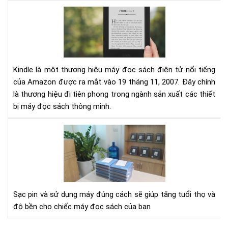
Đá
giá
má
đọ
sác
Kin
Kindle là một thương hiệu máy đọc sách điện tử nổi tiếng
của Amazon được ra mắt vào 19 tháng 11, 2007. Đây chính
là thương hiệu đi tiên phong trong ngành sản xuất các thiết
bị máy đọc sách thông minh.
Hư
dẫn
sạc
pin
cho
má
Sạc pin và sử dụng máy đúng cách sẽ giúp tăng tuổi thọ và
đọ
độ bền cho chiếc máy đọc sách của bạn
sác
Kin