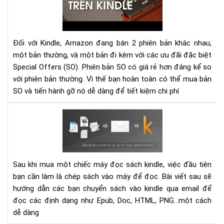
qu
cáo
(Sp
Off
Đối với Kindle, Amazon đang bán 2 phiên bản khác nhau,
trê
một bản thường, và một bản đi kèm với các ưu đãi đặc biệt
má
Special Offers (SO). Phiên bản SO có giá rẻ hơn đáng kể so
đọ
với phiên bản thường. Vì thế bạn hoàn toàn có thể mua bản
sác
SO và tiến hành gỡ nó dễ dàng để tiết kiệm chi phí
Kin
dễ
Hư
dà
dẫn
gửi
sác
vào
Sau khi mua một chiếc máy đọc sách kindle, việc đầu tiên
các
bạn cần làm là chép sách vào máy để đọc. Bài viết sau sẽ
thi
hướng dẫn các bạn chuyển sách vào kindle qua email để
bị
đọc các định dạng như Epub, Doc, HTML, PNG...một cách
Kin
dễ dàng
bằn
Ema