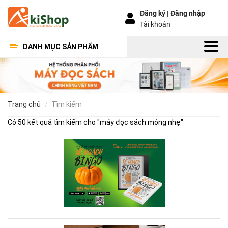
Đăng ký |
Đăng nhập
Tài khoản
DANH MỤC SẢN PHẨM
trang chủ
tìm kiếm
Có 50 kết quả tìm kiếm cho "
máy đọc sách mỏng nhẹ
"
Kế
Ho
Bí
Ng
–
Khi
Mộ
Qu