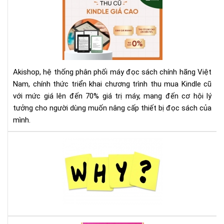
Th
Mu
Kin
Cũ
Với
Giá
Akishop, hệ thống phân phối máy đọc sách chính hãng Việt
Lên
Nam, chính thức triển khai chương trình thu mua Kindle cũ
Đế
với mức giá lên đến 70% giá trị máy, mang đến cơ hội lý
70
tưởng cho người dùng muốn nâng cấp thiết bị đọc sách của
—
Cơ
mình.
Hội
Và
Tại
Để
sao
Nâ
nên
Cấ
mu
Má
má
Đọ
đọ
Sác
sác
Ko