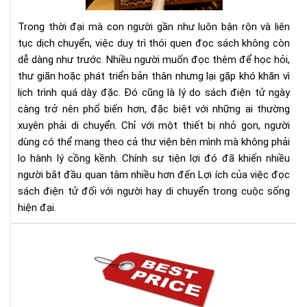
sác
điệ
Trong thời đại mà con người gần như luôn bận rộn và liên
tử
tục dịch chuyển, việc duy trì thói quen đọc sách không còn
đối
dễ dàng như trước. Nhiều người muốn đọc thêm để học hỏi,
với
thư giãn hoặc phát triển bản thân nhưng lại gặp khó khăn vì
ngư
hay
lịch trình quá dày đặc. Đó cũng là lý do sách điện tử ngày
di
càng trở nên phổ biến hơn, đặc biệt với những ai thường
chu
xuyên phải di chuyển. Chỉ với một thiết bị nhỏ gọn, người
dùng có thể mang theo cả thư viện bên mình mà không phải
lo hành lý cồng kềnh. Chính sự tiện lợi đó đã khiến nhiều
người bắt đầu quan tâm nhiều hơn đến Lợi ích của việc đọc
sách điện tử đối với người hay di chuyển trong cuộc sống
hiện đại.
Địa
chỉ
bán
má
đọ