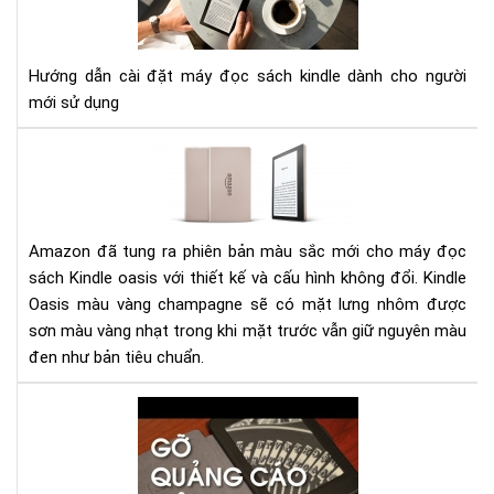
ĐẶ
MÁ
ĐỌ
Hướng dẫn cài đặt máy đọc sách kindle dành cho người
SÁ
mới sử dụng
KIN
Đá
giá
má
đọ
sác
Amazon đã tung ra phiên bản màu sắc mới cho máy đọc
Kin
sách Kindle oasis với thiết kế và cấu hình không đổi. Kindle
Oas
Oasis màu vàng champagne sẽ có mặt lưng nhôm được
phi
sơn màu vàng nhạt trong khi mặt trước vẫn giữ nguyên màu
bản
đen như bản tiêu chuẩn.
mà
vàn
Hư
ch
dẫn
gỡ
bỏ