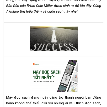
trống mà Xây Dựng Nhóm Hiệu Quả Dành Cho Nhà Quản Lý
Rộn
Bận Rộn của Brian Cole Miller được sinh ra để lấp đầy. Cùng
–
Akishop tìm hiểu thêm về cuốn sách này nhé!
Bri
Col
Mill
Lên
Cẩ
dây
Na
cót
Th
tin
Chi
thầ
Ch
với
Mọi
quy
Nh
Cá
sác
Qu
má
này
Lý
đọ
bạn
sác
nhé
tốt
nhấ
cho
Máy đọc sách đang ngày càng trở thành người bạn đồng
ngư
hành không thể thiếu đối với những ai yêu thích đọc sách,
yêu