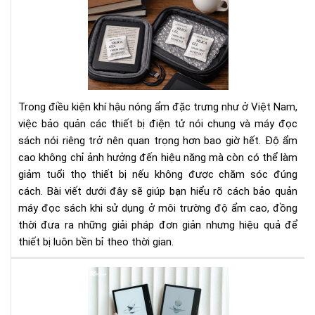
Cá
Bí
bảo
Ng
quả
Tha
má
Đổi
đọ
Cá
sác
Bạn
khi
Nhì
Trong điều kiện khí hậu nóng ẩm đặc trưng như ở Việt Nam,
sử
Nh
việc bảo quản các thiết bị điện tử nói chung và máy đọc
dụ
Do
sách nói riêng trở nên quan trọng hơn bao giờ hết. Độ ẩm
ở
Ngh
cao không chỉ ảnh hưởng đến hiệu năng mà còn có thể làm
môi
trư
giảm tuổi thọ thiết bị nếu không được chăm sóc đúng
độ
cách. Bài viết dưới đây sẽ giúp bạn hiểu rõ cách bảo quản
ẩm
máy đọc sách khi sử dụng ở môi trường độ ẩm cao, đồng
cao
thời đưa ra những giải pháp đơn giản nhưng hiệu quả để
thiết bị luôn bền bỉ theo thời gian.
To
má
đọ