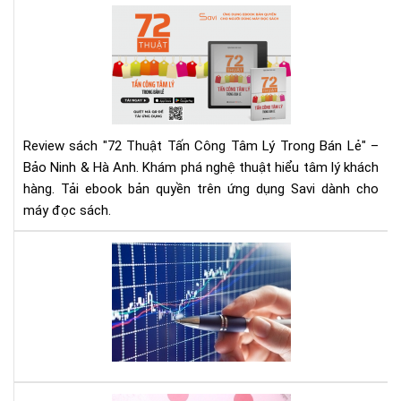
Ng
72
Hô
Thu
Nay
Tấn
Cô
Tâ
Lý
Tr
Review sách "72 Thuật Tấn Công Tâm Lý Trong Bán Lẻ" –
Bán
Bảo Ninh & Hà Anh. Khám phá nghệ thuật hiểu tâm lý khách
Lẻ
hàng. Tải ebook bản quyền trên ứng dụng Savi dành cho
|
máy đọc sách.
Rev
Chi
Tiế
Mu
&
đầ
Tải
tư
Eb
cổ
phi
hãy
đọ
quy