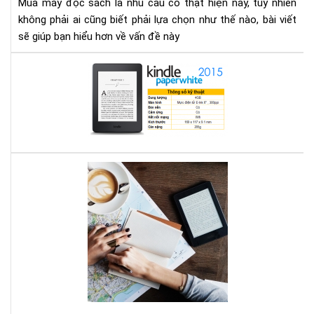
Mua máy đọc sách là nhu cầu có thật hiện nay, tuy nhiên
gì
không phải ai cũng biết phải lựa chọn như thế nào, bài viết
cho
sẽ giúp bạn hiểu hơn về vấn đề này
thí
hợp
Địa
chỉ
mu
má
đọ
sác
ở
Bạn
Hà
mê
Nội
đọ
sác
vậy
bạn
biế
má
đọ
sác