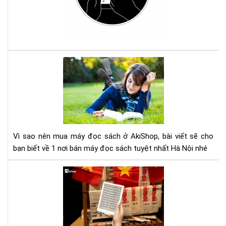
má
đọ
sác
Ko
với
Com
Vì
sao
nên
mu
má
đọ
sác
Vì sao nên mua máy đọc sách ở AkiShop, bài viết sẽ cho
ở
bạn biết về 1 nơi bán máy đọc sách tuyệt nhất Hà Nội nhé
Aki
Lợi
ích
của
việ
đọ