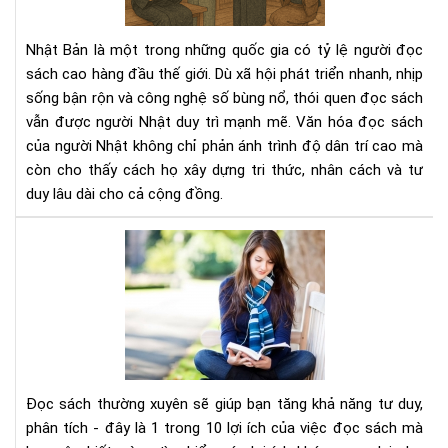
ngư
Nhậ
Nhật Bản là một trong những quốc gia có tỷ lệ người đọc
–
sách cao hàng đầu thế giới. Dù xã hội phát triển nhanh, nhịp
Nề
sống bận rộn và công nghệ số bùng nổ, thói quen đọc sách
tản
vẫn được người Nhật duy trì mạnh mẽ. Văn hóa đọc sách
tri
thứ
của người Nhật không chỉ phản ánh trình độ dân trí cao mà
tạo
còn cho thấy cách họ xây dựng tri thức, nhân cách và tư
nên
duy lâu dài cho cả cộng đồng.
xã
hội
Đọ
bền
sác
vữn
thư
xuy
sẽ
giú
bạn
tăn
Đọc sách thường xuyên sẽ giúp bạn tăng khả năng tư duy,
khả
phân tích - đây là 1 trong 10 lợi ích của việc đọc sách mà
năn