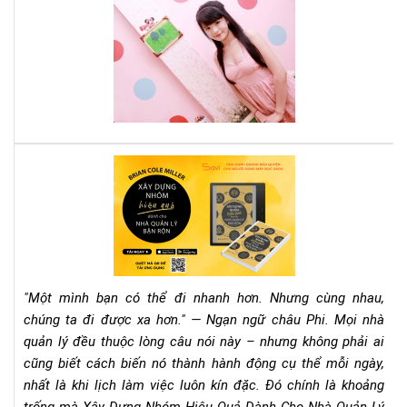
Cá
sác
tee
này
mu
thà
cô
phả
đọ
nga
quy
Rev
sác
Sác
này
"Xâ
Dự
Nh
Hiệ
Qu
"Một mình bạn có thể đi nhanh hơn. Nhưng cùng nhau,
Dà
chúng ta đi được xa hơn." — Ngạn ngữ châu Phi. Mọi nhà
Ch
quản lý đều thuộc lòng câu nói này – nhưng không phải ai
Nh
cũng biết cách biến nó thành hành động cụ thể mỗi ngày,
Qu
Lý
nhất là khi lịch làm việc luôn kín đặc. Đó chính là khoảng
Bận