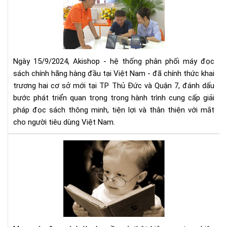
mở
thứ
rộn
5
hệ
thố
phâ
phố
Ngày 15/9/2024, Akishop - hệ thống phân phối máy đọc
má
sách chính hãng hàng đầu tại Việt Nam - đã chính thức khai
đọ
trương hai cơ sở mới tại TP Thủ Đức và Quận 7, đánh dấu
sác
bước phát triển quan trọng trong hành trình cung cấp giải
số
pháp đọc sách thông minh, tiện lợi và thân thiện với mắt
1
cho người tiêu dùng Việt Nam.
Việ
Na
Mu
với
má
2
đọ
cơ
sác
sở
cần
mới
tìm
tại
hiể
TP
nh
HC