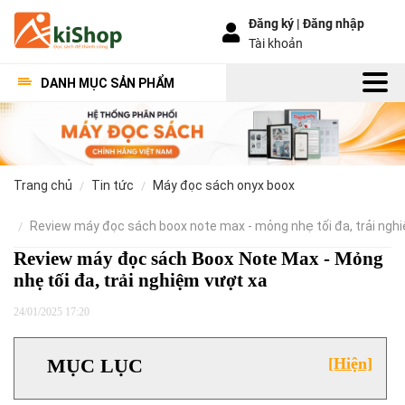
Đăng ký |
Đăng nhập
Tài khoản
DANH MỤC SẢN PHẨM
trang chủ
tin tức
máy đọc sách onyx boox
review máy đọc sách boox note max - mỏng nhẹ tối đa, trải ngh
Review máy đọc sách Boox Note Max - Mỏng
nhẹ tối đa, trải nghiệm vượt xa
24/01/2025 17:20
MỤC LỤC
[Hiện]