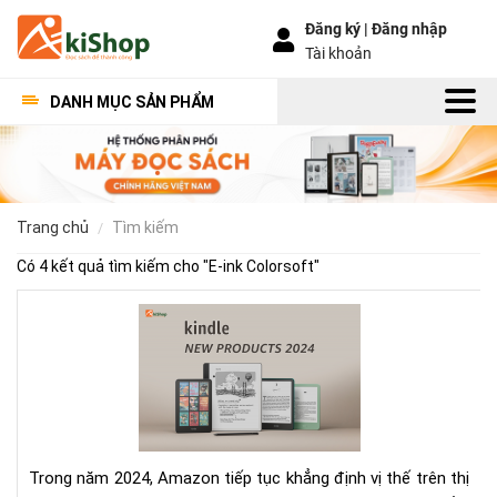
Đăng ký |
Đăng nhập
Tài khoản
DANH MỤC SẢN PHẨM
trang chủ
tìm kiếm
Có 4 kết quả tìm kiếm cho "
E-ink Colorsoft
"
Rev
Kin
202
-
Nh
cải
tiế
Trong năm 2024, Amazon tiếp tục khẳng định vị thế trên thị
tro