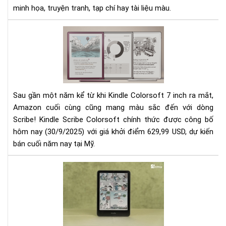
minh họa, truyện tranh, tạp chí hay tài liệu màu.
Kin
Scr
Col
–
Cuố
Cù
Sau gần một năm kể từ khi Kindle Colorsoft 7 inch ra mắt,
Thì
Amazon cuối cùng cũng mang màu sắc đến với dòng
Mà
Scribe! Kindle Scribe Colorsoft chính thức được công bố
Sắc
Cũ
hôm nay (30/9/2025) với giá khởi điểm 629,99 USD, dự kiến
Đến
bán cuối năm nay tại Mỹ.
Giá
má
đọ
sác
mà
hìn