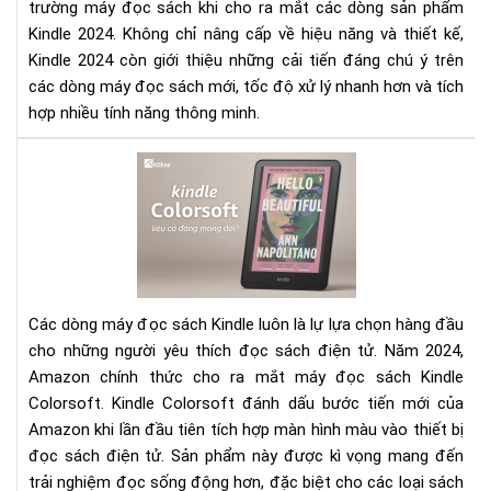
trường máy đọc sách khi cho ra mắt các dòng sản phẩm
từn
Kindle 2024. Không chỉ nâng cấp về hiệu năng và thiết kế,
phi
Kindle 2024 còn giới thiệu những cải tiến đáng chú ý trên
bản
các dòng máy đọc sách mới, tốc độ xử lý nhanh hơn và tích
hợp nhiều tính năng thông minh.
Rev
Kin
Col
Má
đọ
sác
Kin
Các dòng máy đọc sách Kindle luôn là lự lựa chọn hàng đầu
mà
cho những người yêu thích đọc sách điện tử. Năm 2024,
có
Amazon chính thức cho ra mắt máy đọc sách Kindle
đá
Colorsoft. Kindle Colorsoft đánh dấu bước tiến mới của
mo
đợi
Amazon khi lần đầu tiên tích hợp màn hình màu vào thiết bị
đọc sách điện tử. Sản phẩm này được kì vọng mang đến
trải nghiệm đọc sống động hơn, đặc biệt cho các loại sách