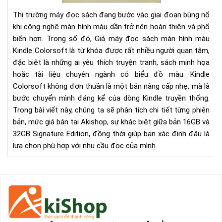
mà
Thị trường máy đọc sách đang bước vào giai đoạn bùng nổ
Kin
khi công nghệ màn hình màu dần trở nên hoàn thiện và phổ
Col
biến hơn. Trong số đó, Giá máy đọc sách màn hình màu
-
Kindle Colorsoft là từ khóa được rất nhiều người quan tâm,
Th
tin
đặc biệt là những ai yêu thích truyện tranh, sách minh họa
mới
hoặc tài liệu chuyên ngành có biểu đồ màu. Kindle
nhấ
Colorsoft không đơn thuần là một bản nâng cấp nhẹ, mà là
&
bước chuyển mình đáng kể của dòng Kindle truyền thống.
nên
Trong bài viết này, chúng ta sẽ phân tích chi tiết từng phiên
chọ
bản, mức giá bán tại Akishop, sự khác biệt giữa bản 16GB và
phi
32GB Signature Edition, đồng thời giúp bạn xác định đâu là
bản
lựa chọn phù hợp với nhu cầu đọc của mình
nào