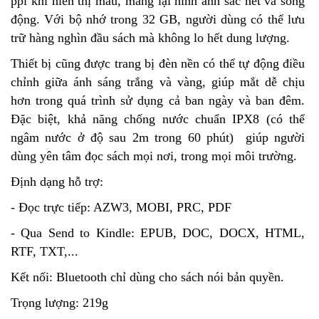
ppi khi hiển thị màu, mang lại hình ảnh sắc nét và sống
động. Với bộ nhớ trong 32 GB, người dùng có thể lưu
trữ hàng nghìn đầu sách mà không lo hết dung lượng.
Thiết bị cũng được trang bị đèn nền có thể tự động điều
chỉnh giữa ánh sáng trắng và vàng, giúp mắt dễ chịu
hơn trong quá trình sử dụng cả ban ngày và ban đêm.
Đặc biệt, khả năng chống nước chuẩn IPX8 (có thể
ngâm nước ở độ sau 2m trong 60 phút) giúp người
dùng yên tâm đọc sách mọi nơi, trong mọi môi trường.
Định dạng hỗ trợ:
- Đọc trực tiếp: AZW3, MOBI, PRC, PDF
- Qua Send to Kindle: EPUB, DOC, DOCX, HTML,
RTF, TXT,...
Kết nối: Bluetooth chỉ dùng cho sách nói bản quyền.
Trọng lượng: 219g